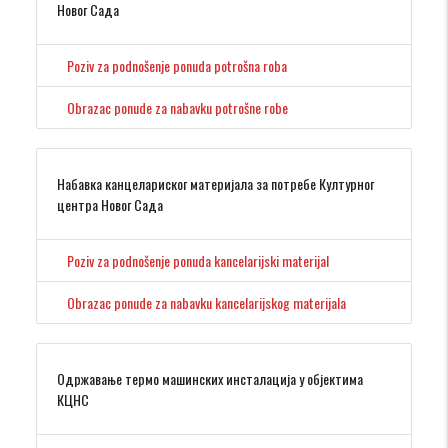
Новог Сада
Poziv za podnošenje ponuda potrošna roba
Obrazac ponude za nabavku potrošne robe
Набавка канцелариског материјала за потребе Културног
центра Новог Сада
Poziv za podnošenje ponuda kancelarijski materijal
Obrazac ponude za nabavku kancelarijskog materijala
Одржавање термо машинских инсталација у објектима
КЦНС