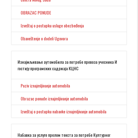
OBRAZAC PONUDE
Izveštaj o postupku usluge obezbeđenja
Obaveštenje o dodeli Ugovora
Изнајмљивање аутомобила за потребе превоза учесника И
гостију програмских садржаја КЦНС
Poziv iznajmljivanje automobila
Obrazac ponude iznajmljivanje automobila
Izveštaj o postupku nabavke iznajmljivanje automobila
Набавка за услуге прелом текста за потребе Културног