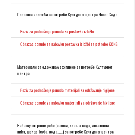
Поставка изложби за потребе Културног центра Новог Сада
Poziv za podnošenje ponuda za postavku izložbi
Obrazac ponude za nabavku postavka izložbi za potrebe KCNS
Материјали за одржавање хигијене за потребе Културног
центра
Poziv za podnošenje ponuda materijali za održavanje higijene
Obrazac ponude za nabavku materijali za održavanje higijene
Набавку потршне робе (сокови, кисела вода, алкохолна
пића, шећер, kафа, вода......) за потребе Културног центра