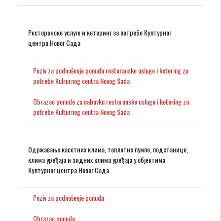
Ресторанске услуге и кетеринг за потребе Културног
центра Новог Сада
Poziv za podnošenje ponuda restoranske usluge i ketering za
potrebe Kulrurnog centra Novog Sada
Obrazac ponude za nabavku restoranske usluge i ketering za
potrebe Kulturnog centra Novog Sada
Одржавање касетних клима, топлотне пумпе, подстанице,
клима уређаја и зидних клима уређаја у објектима
Културног центра Новог Сада
Poziv za podnošenje ponuda
Obrazac ponude