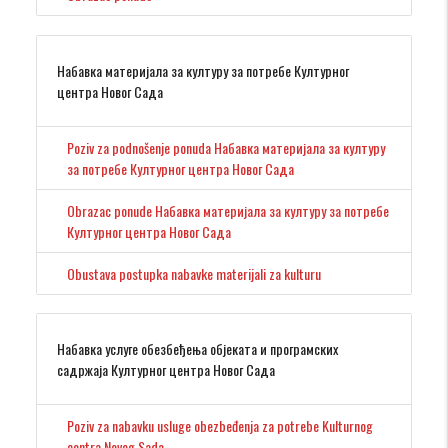
Набавка материјала за културу за потребе Културног
центра Новог Сада
Poziv za podnošenje ponuda Набавка материјала за културу
за потребе Културног центра Новог Сада
Obrazac ponude Набавка материјала за културу за потребе
Културног центра Новог Сада
Obustava postupka nabavke materijali za kulturu
Набавка услуге обезбеђења објеката и програмских
садржаја Културног центра Новог Сада
Poziv za nabavku usluge obezbeđenja za potrebe Kulturnog
centra Novog Sada