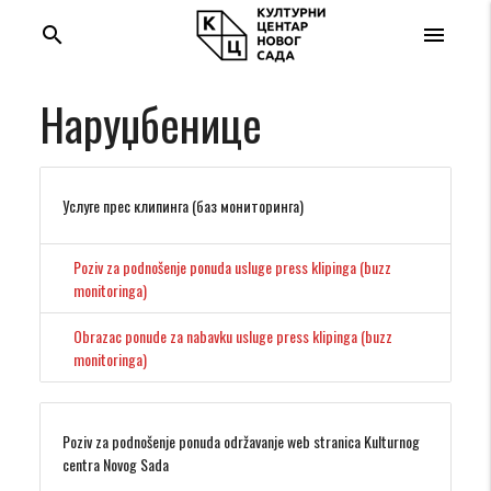
search
menu
Наруџбенице
Услуге прес клипинга (баз мониторинга)
Poziv za podnošenje ponuda usluge press klipinga (buzz
monitoringa)
Obrazac ponude za nabavku usluge press klipinga (buzz
monitoringa)
Poziv za podnošenje ponuda održavanje web stranica Kulturnog
centra Novog Sada