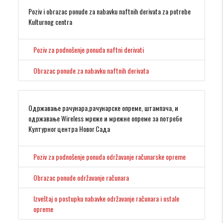
Poziv i obrazac ponude za nabavku naftnih derivata za potrebe
Kulturnog centra
Poziv za podnošenje ponuda naftni derivati
Obrazac ponude za nabavku naftnih derivata
Одржавање рачунара,рачунарске опреме, штампача, и
одржавање Wireless мреже и мрежне опреме за потребе
Културног центра Новог Сада
Poziv za podnošenje ponuda održavanje računarske opreme
Obrazac ponude održavanje računara
Izveštaj o postupku nabavke održavanje računara i ostale
opreme