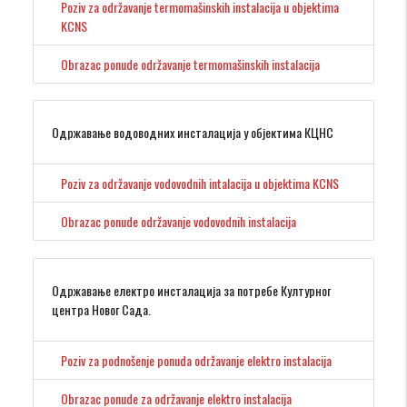
Poziv za održavanje termomašinskih instalacija u objektima
KCNS
Obrazac ponude održavanje termomašinskih instalacija
Одржавање водоводних инсталација у објектима КЦНС
Poziv za održavanje vodovodnih intalacija u objektima KCNS
Obrazac ponude održavanje vodovodnih instalacija
Одржавање електро инсталација за потребе Културног
центра Новог Сада.
Poziv za podnošenje ponuda održavanje elektro instalacija
Obrazac ponude za održavanje elektro instalacija