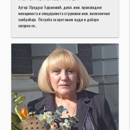
Аутор: Предраг Ђурановић, дипл. инж. производног
менаџмента и специјалиста струковни инж. железничког
саобраћаја Потреба за кретањем људи и добара
сигурно се…