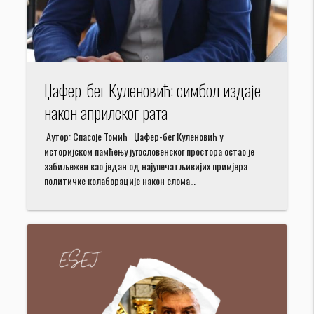
Џафер-бег Куленовић: симбол издаје
након априлског рата
Aутор: Спасоје Томић Џафер-бег Куленовић у
историјском памћењу југословенског простора остао је
забиљежен као један од најупечатљивијих примјера
политичке колаборације након слома…