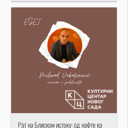
Рат на Блиском истоку: од нафте ка