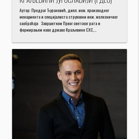
Аутор: Предраг Ђурановић, дипл. инж. производног
менаџмента и специјалиста струковни инж. железничког
саобраћаја Завршетком Првог светског рата и
формирањем нове државе Краљевине СХС,…