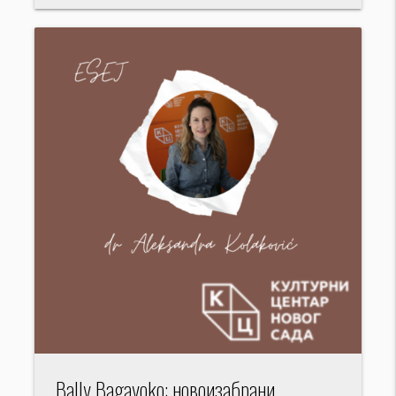
Bally Bagayoko: новоизабрани