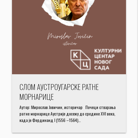
СЛОМ АУСТРОУГАРСKЕ РАТНЕ
МОРНАРИЦЕ
Аутор: Мирослав Јовичин, историчар Почеци стварања
ратне морнарице Аустрије досежу до средине XVI века,
када је Фердинанд I (1556 –1564)…