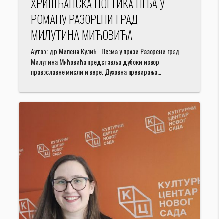
ХРИШЋАНСКА ПОЕТИКА НЕБА У
РОМАНУ РАЗОРЕНИ ГРАД
МИЛУТИНА МИЋОВИЋА
Аутор: др Милена Кулић Песма у прози Разорени град
Милутина Мићовића представља дубоки извор
православне мисли и вере. Духовна превирања…