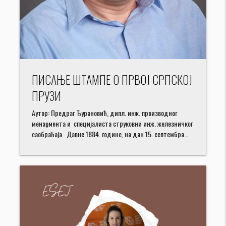
ПИСАЊЕ ШТАМПЕ О ПРВОЈ СРПСКОЈ
ПРУЗИ
Аутор: Предраг Ђурановић, дипл. инж. производног
менаџмента и специјалиста струковни инж. железничког
саобраћаја Давне 1884. године, на дан 15. септембра…