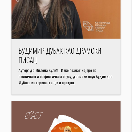
БУДИМИР ДУБАК КАО ДРАМСКИ
ПИСАЦ
Аутор: др Милена Кулић Иако познат најпре по
песничком и есејистичком опусу, драмски опус Будимира
Дубака интересантан је и вредан.