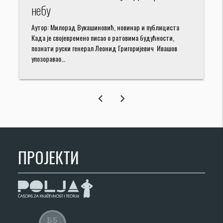
небу
Аутор: Милорад Вукашиновић, новинар и публициста
Када је својевремено писао о ратовима будућности,
познати руски генерал Леонид Григоријевич Ивашов
упозоравао…
chevron_left
chevron_right
ПРОЈЕКТИ