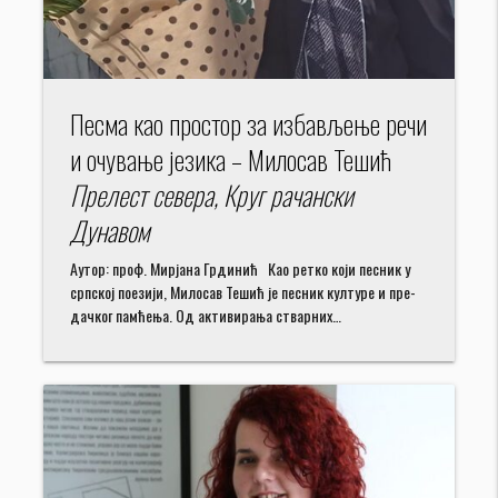
Песма као простор за избављење речи
и очување језика – Милосав Тешић
Прелест севера, Круг рачански
Дунавом
Аутор: проф. Мирјана Грдинић Као ретко који песник у
српској поезији, Милосав Тешић је песник културе и пре­
дачког памћења. Од активирања стварних…