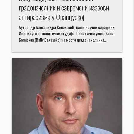
градоначелник и савремени изазови
антирасизма у Француској
Аутор: др Александра Колаковић, виши научни сарадник
Института за политичке студије Политички успон Бали
Багајокоа (Bally Bagayoko) на место градоначелника…