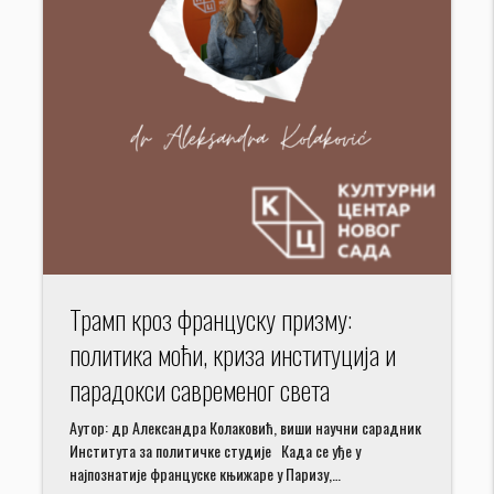
Трамп кроз француску призму:
политика моћи, криза институција и
парадокси савременог света
Аутор: др Александра Колаковић, виши научни сарадник
Института за политичке студије Када се уђе у
најпознатије француске књижаре у Паризу,…