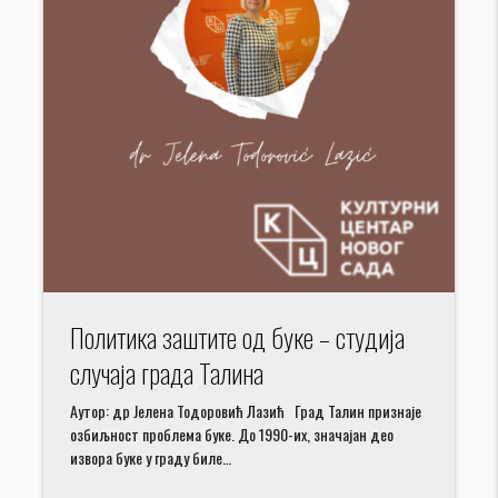
Политика заштите од буке – студија
случаја града Талина
Aутор: др Јелена Тодоровић Лазић Град Талин признаје
озбиљност проблема буке. До 1990-их, значајан део
извора буке у граду биле…