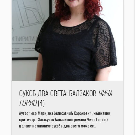
СУКОБ ДВА СВЕТА: БАЛЗАКОВ
ЧИЧА
ГОРИО
(4)
Аутор: мср Маријана Јелисавчић Карановић, књижевни
критичар Закључак Балзаковог романа Чича Горио и
целокупне анализе сукоба два света може се…