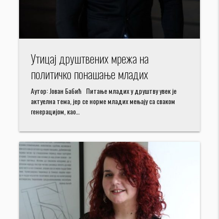
Утицај друштвених мрежа на
политичко понашање младих
Аутор: Јован Бабић Питање младих у друштву увек је
актуелна тема, јер се норме младих мењају са сваком
генерацијом, као…