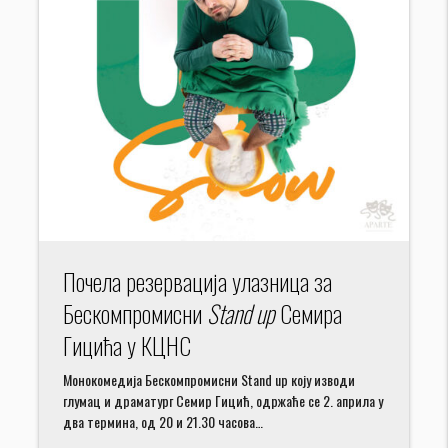
Почела резервација улазница за
Бескомпромисни
Stand up
Семира
Гицића у КЦНС
Монокомедија Бескомпромисни Stand up коју изводи
глумац и драматург Семир Гицић, одржаће се 2. априла у
два термина, од 20 и 21.30 часова…