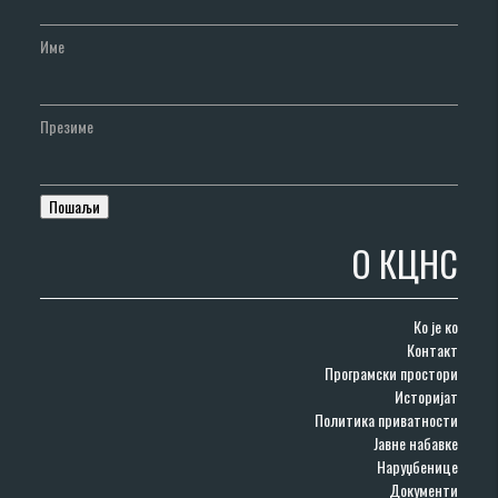
Име
Презиме
О КЦНС
Ко је ко
Контакт
Програмски простори
Историјат
Политика приватности
Јавне набавке
Наруџбенице
Документи