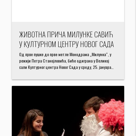
ЖИВОТНА ПРИЧА МИЛУНКЕ САВИЋ
У КУЛТУРНОМ ЦЕНТРУ НОВОГ САДА
Од прве пушке до прве метле Монодрама „Милунка“, у
режији Петра Станојловића, биће одиграна у Великој
сали Културног центра Новог Сада у среду, 25. јануара…