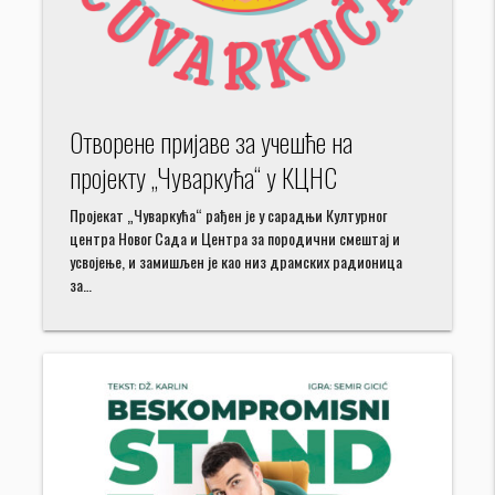
Отворене пријаве за учешће на
пројекту „Чуваркућа“ у КЦНС
Пројекат „Чуваркућа“ рађен је у сарадњи Културног
центра Новог Сада и Центра за породични смештај и
усвојење, и замишљен је као низ драмских радионица
за…