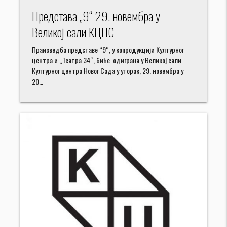
Представа „9“ 29. новембра у
Великој сали КЦНС
Праизведба представе “9“, у копродукцији Културног
центра и „Театра 34“, биће одиграна у Великој сали
Културног центра Новог Сада у уторак, 29. новембра у
20…