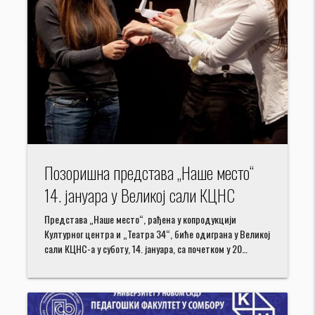
Позоришна представа „Наше место“
14. јануара у Великој сали КЦНС
Представа „Наше место“, рађена у копродукцији
Културног центра и „Театра 34“, биће одиграна у Великој
сали КЦНС-а у суботу, 14. јануара, са почетком у 20…