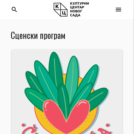
search
menu
Сценски програм