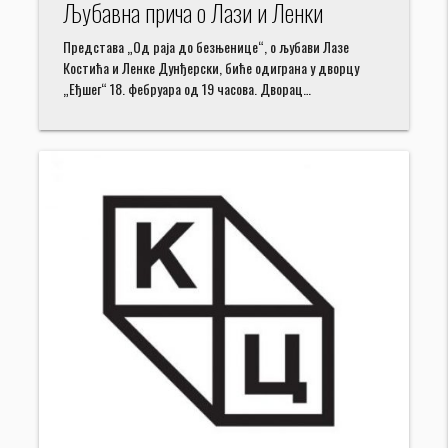
Љубавна прича о Лази и Ленки
Представа „Од раја до безњенице“, о љубави Лазе
Костића и Ленке Дунђерски, биће одиграна у дворцу
„Еђшег“ 18. фебруара од 19 часова. Дворац…