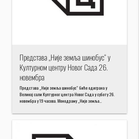
Представа „Није земља шинобус“ у
Културном центру Новог Сада 26.
новембра
Представа „Није земља шинобус“ биће одиграна у
Великој сали Културног центра Новог Сада у суботу 26.
новембра у 19 часова. Монодраму „Није земља…