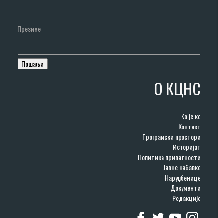
Презиме
О КЦНС
Ко је ко
Контакт
Програмски простори
Историјат
Политика приватности
Јавне набавке
Наруџбенице
Документи
Редакције