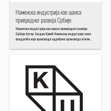
Наменска индустрија као шанса
привредног развоја Србије
Наменска индустрија као шанса привредног развоја
Србије Аутор: Богдан Кукић Наменску индустрију чине
предузећа која производе одређене производе и/или…