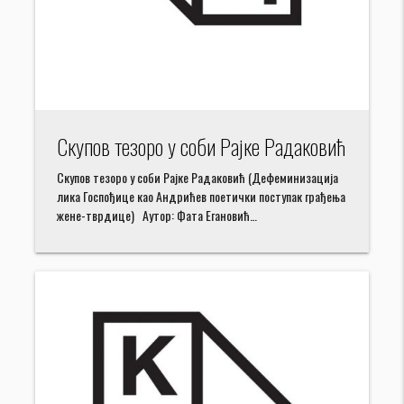
Скупов тезоро у соби Рајке Радаковић
Скупов тезоро у соби Рајке Радаковић (Дефеминизација
лика Госпођице као Андрићев поетички поступак грађења
жене-тврдице) Аутор: Фата Егановић…