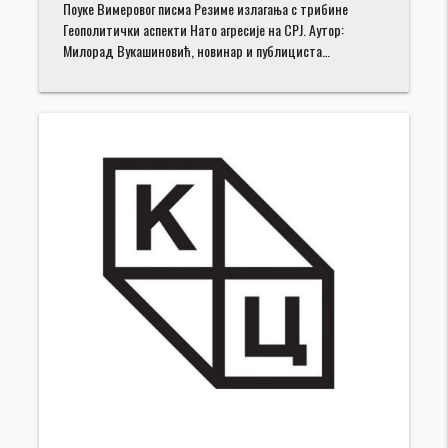
Поуке Вимеровог писма Резиме излагања с трибине
Геополитички аспекти Нато агресије на СРЈ. Аутор:
Милорад Вукашиновић, новинар и публициста…