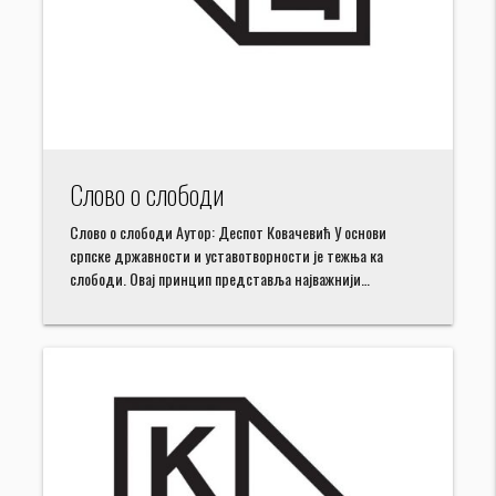
Слово о слободи
Слово о слободи Аутор: Деспот Ковачевић У основи
српске државности и уставотворности је тежња ка
слободи. Овај принцип представља најважнији…