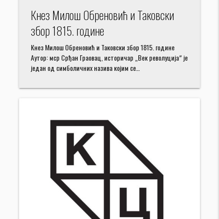
Кнез Милош Обреновић и Таковски
збор 1815. године
Кнез Милош Обреновић и Таковски збор 1815. године
Аутор: мср Срђан Граовац, историчар „Век револуцијаˮ је
један од симболичних назива којим се…