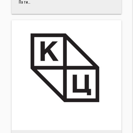
Па ти…