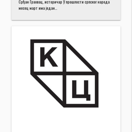
Срђан Граовац, историчар У прошлости српског народа
месец март има један…