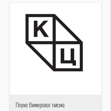
Поуке Вимеровог писма