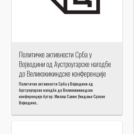
Политичке активности Срба у
Војводини од Аустроугарске нагодбе
до Великокикиндске конференције
Политичке активности Срба у Војводини од
Аустроугарске нагодбе до Великокикиндске
конференције Аутор: Милош Савин Укидање Српске
Војводине…