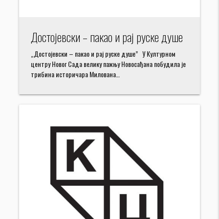
Достојевски – пакао и рај руске душе
„Достојевски – пакао и рај руске душе” У Културном
центру Новог Сада велику пажњу Новосађана побудила је
трибина историчара Милована…