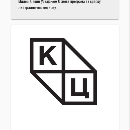
Милош Савин Усвајањем Основе програма за српску
либерално-опозициону…