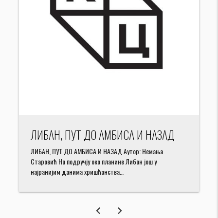
ЛИБАН, ПУТ ДО АМБИСА И НАЗАД
ЛИБАН, ПУТ ДО АМБИСА И НАЗАД Аутор: Немања
Старовић На подручју око планине Либан још у
најранијим данима хришћанства…
chevron_left
chevron_right