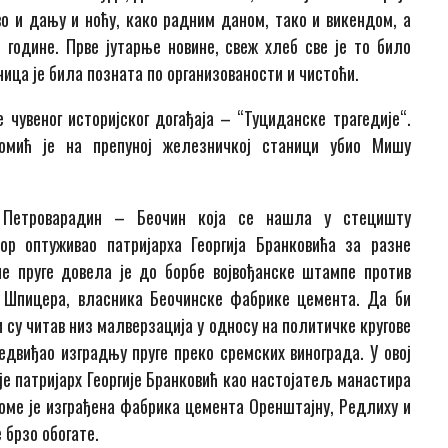
во и дању и ноћу, како радним даном, тако и викендом, а
 године. Прве јутарње новине, свеж хлеб све је то било
ница је била позната по организованости и чистоћи.
чувеног историјског догађаја – “Туциданске трагедије“.
Томић је на препуној железничкој станици убио Мишу
е Петроварадин – Беочин која се нашла у стецишту
ор оптуживао патријарха Георгија Бранковића за разне
е пруге довела је до борбе војвођанске штампе против
 Шпицера, власника Беочинске фабрике цемента. Да би
су читав низ малверзација у односу на политичке кругове
редвиђао изградњу пруге преко сремских винограда. У овој
 је патријарх Георгије Бранковић као настојатељ манастира
ме је изграђена фабрика цемента Оренштајну, Редлиху и
 брзо обогате.