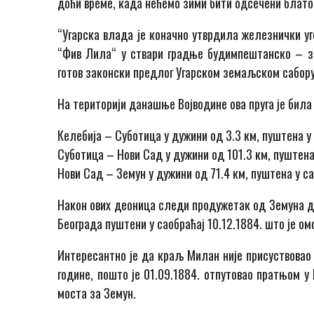
доћи време, када нећемо зими бити одсечени блато
“Угарска влада је коначно утврдила железнички уг
“Фив Лила“ у ствари градње будимпештанско – зе
готов законски предлог Угарском земаљском сабору
На територији данашње Војводине ова пруга је била
Келебија – Суботица у дужини од 3.3 км, пуштена у 
Суботица – Нови Сад у дужини од 101.3 км, пуштена
Нови Сад – Земун у дужини од 71.4 км, пуштена у са
Након ових деоница следи продужетак од Земуна до
Београда пуштени у саобраћај 10.12.1884. што је о
Интересантно је да краљ Милан није присуствовао 
године, пошто је 01.09.1884. отпутовао пратњом у
моста за Земун.