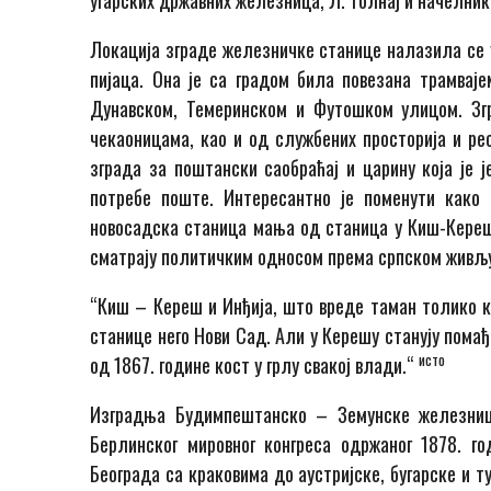
угарских државних железница, Л. Толнај и начелник
Локација зграде железничке станице налазила се у
пијаца. Она је са градом била повезана трамвај
Дунавском, Темеринском и Футошком улицом. Згр
чекаоницама, као и од службених просторија и ре
зграда за поштански саобраћај и царину која је 
потребе поште. Интересантно је поменути како 
новосадска станица мања од станица у Киш-Керешу
сматрају политичким односом према српском живљу
“Киш – Кереш и Инђија, што вреде таман толико ко
станице него Нови Сад. Али у Керешу станују помађ
исто
од 1867. године кост у грлу свакој влади.“
Изградња Будимпештанско – Земунске железниц
Берлинског мировног конгреса одржаног 1878. го
Београда са краковима до аустријске, бугарске и т