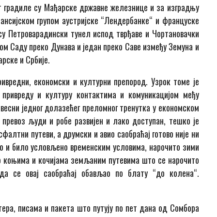
т градиле су Мађарске државне железнице и за изградњу
нансијском групом аустријске “Лендербанке“ и француске
су Петроварадински тунел испод тврђаве и Чортановачки
овом Саду преко Дунава и један преко Саве између Земуна и
арске и Србије.
вредни, економски и културни препород. Узрок томе је
 привреду и културу контактима и комуникацијом међу
весни једног долазећег преломног тренутка у економском
 превоз људи и робе развијен и лако доступан, тешко је
фалтни путеви, а друмски и авио саобраћај готово није ни
го и било условљено временским условима, нарочито зими
ао коњима и кочијама земљаним путевима што се нарочито
да се овај саобраћај обављао по блату “до колена“.
ра, писама и пакета што путују по пет дана од Сомбора