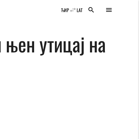
swap_horiz
search
menu
ЋИР
LAT
 њен утицај на