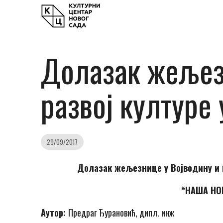
Долазак жељезн
развој културе
29/09/2017
Долазак жељезнице у Војводину и њ
“НАША НО
Аутор:
Предраг Ђурановић, дипл. инж