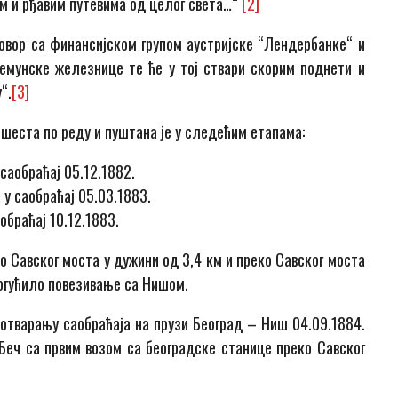
м и рђавим путевима од целог света…“
[2]
овор са финансијском групом аустријске “Лендербанке“ и
мунске железнице те ће у тој ствари скорим поднети и
“.
[3]
 шеста по реду и пуштана је у следећим етапама:
саобраћај 05.12.1882.
 у саобраћај 05.03.1883.
обраћај 10.12.1883.
 Савског моста у дужини од 3,4 км и преко Савског моста
могућило повезивање са Нишом.
отварању саобраћаја на прузи Београд – Ниш 04.09.1884.
 Беч са првим возом са београдске станице преко Савског