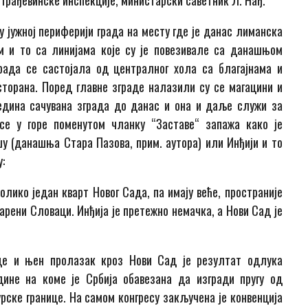
 грађевинске инспекције, министарски саветник Л. Нађ.
 јужној периферији града на месту где је данас лиманска
ем и то са линијама које су је повезивале са данашњом
ада се састојала од централног хола са благајнама и
сторана. Поред главне зграде налазили су се магацини и
једина сачувана зграда до данас и она и даље служи за
се у горе поменутом чланку “Заставе“ запажа како је
 (данашњa Стара Пазова, прим. аутора) или Инђији и то
:
лико један кварт Новог Сада, па имају веће, пространије
арени Словаци. Инђија је претежно немачка, а Нови Сад је
е и њен пролазак кроз Нови Сад је резултат одлука
дине на коме је Србија обавезана да изгради пругу од
урске границе. На самом конгресу закључена је конвенција