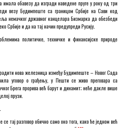
ија имала обавезу да изгради наведене пруге у року од три
беди везу Будимпеште са границом Србије на Сави код
жеља немачког државног канцелара Бизмарка да обезбеди
о Србије и да на тај начин предупреди Русију.
облемима политичке, техничке и финансијске природе
 градити нова железница између Будимпеште – Новог Сада
ила уговор о грађењу, у Пешти се живо преговара са
чког Брега прорива већ барут и динамит; неће дакле више
целој прузи.
…
зе се тај разговор обично само око тога, како ће једном већ