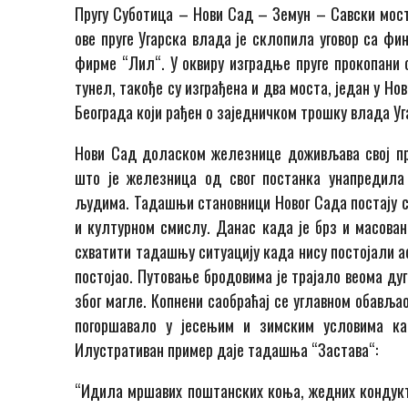
Пругу Суботица – Нови Сад – Земун – Савски мос
ове пруге Угарска влада је склопила уговор са фи
фирме “Лил“. У оквиру изградње пруге прокопани 
тунел, такође су изграђена и два моста, један у Н
Београда који рађен о заједничком трошку влада Уг
Нови Сад доласком железнице доживљава свој при
што је железница од свог постанка унапредила
људима. Тадашњи становници Новог Сада постају с
и културном смислу. Данас када је брз и масован
схватити тадашњу ситуацију када нису постојали ас
постојао. Путовање бродовима је трајало веома ду
због магле. Копнени саобраћај се углавном обављ
погоршавало у јесењим и зимским условима ка
Илустративан пример даје тадашња “Застава“:
“Идила мршавих поштанских коња, жедних кондукте