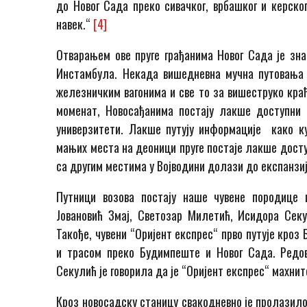
до Новог Сада преко сивачког, врбашког и керског
навек.“
[4]
Отварањем ове пруге грађанима Новог Сада је зн
Инстамбула. Некада вишедневна мучна путовања
железничким вагонима и све то за вишеструко краћ
моменат, Новосађанима постају лакше доступни
универзитети. Лакше путују информације како ку
мањих места на деоници пруге постаје лакше досту
са другим местима у Војводини долази до експанзиј
Путници возова постају наше чувене породице 
Јовановић Змај, Светозар Милетић, Исидора Сек
Такође, чувени “Оријент експрес“ прво путује кроз
и трасом преко Будимпеште и Новог Сада. Редов
Секулић је говорила да је “Оријент експрес“ махнит
Кроз новосадску станицу свакодневно је пролазило