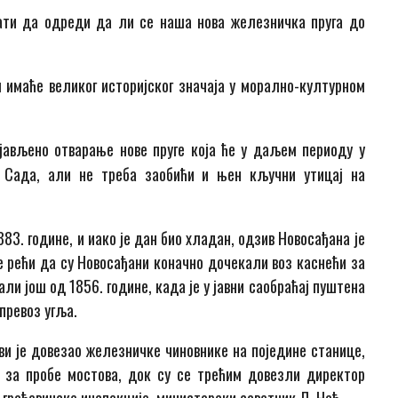
ати да одреди да ли се наша нова железничка пруга до
м имаће великог историјског значаја у морално-културном
јављено отварање нове пруге која ће у даљем периоду у
г Сада, али не треба заобићи и њен кључни утицај на
883. године, и иако је дан био хладан, одзив Новосађана је
е рећи да су Новосађани коначно дочекали воз каснећи за
али још од 1856. године, када је у јавни саобраћај пуштена
 превоз угља.
рви је довезао железничке чиновнике на поједине станице,
е за пробе мостова, док су се трећим довезли директор