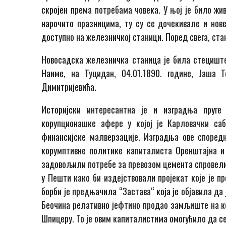
скројен према потребама човека. У њој је било жи
нарочито празницима, ту су се дочекивале и нове
доступно на железничкој станици. Поред свега, ста
Новосадска железничка станица је била стециште 
Наиме, на Туцидан, 04.01.1890. године, Јаша 
Димитријевића.
Историјски интересантна је и изградња пруг
корупционашке афере у којој је Карловачки саб
финансијске малверзације. Изградња ове споредн
корумптивне политике капиталиста Оренштајна и
задовољили потребе за превозом цемента спровели 
у Пешти како би издејствовали пројекат које је п
борби је предњачила “Застава“ која је објавила да
Беочина релативно јефтино продао замљиште на ко
Шпицеру. То је овим капиталистима омогућило да се