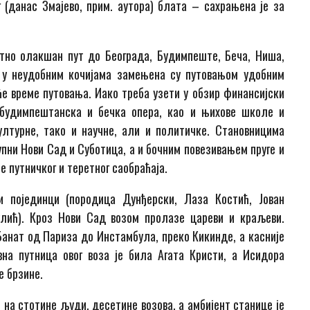
 (данас Змајево, прим. аутора) блата – сахрањена је за
атно олакшан пут до Београда, Будимпеште, Беча, Ниша,
 у неудобним кочијама замењена су путовањом удобним
е време путовања. Иако треба узети у обзир финансијски
 будимпештанска и бечка опера, као и њихове школе и
лтурне, тако и научне, али и политичке. Становницима
пни Нови Сад и Суботица, а и бочним повезивањем пруге и
е путничког и теретног саобраћаја.
и појединци (породица Дунђерски, Лаза Костић, Јован
улић). Кроз Нови Сад возом пролазе цареви и краљеви.
 Банат од Париза до Инстамбула, преко Кикинде, а касније
на путница овог воза је била Агата Кристи, а Исидора
е брзине.
 на стотине људи, десетине возова, а амбијент станице је