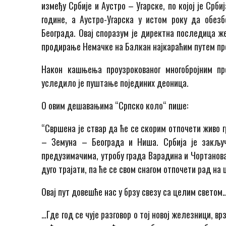
између Србије и Аустро – Угарске, по којој је Срб
године, а Аустро-Угарска у истом року да обез
Београда. Овај споразум је директна последица 
продирање Немачке на Балкан најкараћим путем прек
Након кашњења проузрокованог многобројним пр
уследило је пуштање појединих деоница.
О овим дешавањима “Српско коло“ пише:
“Свршена је ствар да ће се скорим отпочети живо
– Земуна – Београда и Ниша. Србија је закључ
предузимачима, утробу града Варадина и Чортанова
дуго трајати, па ће се свом снагом отпочети рад на 
Овај пут довешће нас у брзу свезу са целим светом
…Где год се чује разговор о тој новој железници, вр