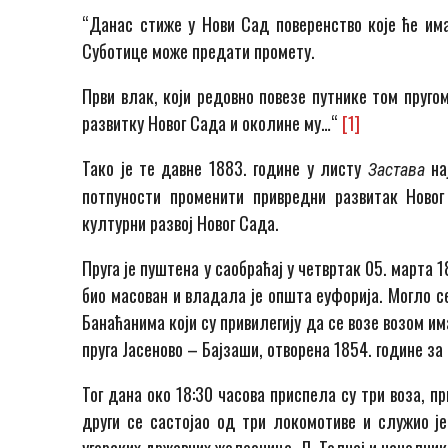
“Данас стиже у Нови Сад поверенство које ће им
Суботице може предати промету.
Први влак, који редовно повезе путнике том пруго
развитку Новог Сада и околине му…“
[1]
Тако је те давне 1883. године у листу
на
Застава
потпуности променити привредни развитак Ново
културни развој Новог Сада.
Пруга је пуштена у саобраћај у четвртак 05. марта 1
био масован и владала је општа еуфорија. Могло с
Банаћанима који су привилегију да се возе возом им
пруга Јасеново – Бајзаши, отворена 1854. године за
Тог дана око 18:30 часова приспела су три воза, п
други се састојао од три локомотиве и служио ј