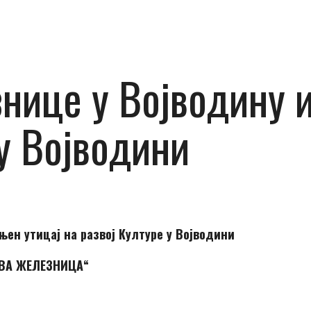
ице у Војводину и
 у Војводини
ен утицај на развој Културе у Војводини
ВА ЖЕЛЕЗНИЦА“