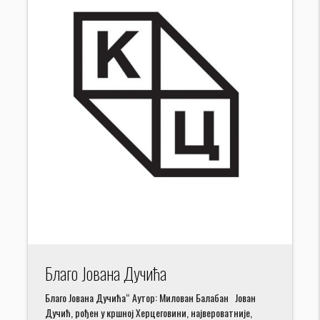
Благо Јована Дучића
Благо Јована Дучића“ Аутор: Милован Балабан Јован
Дучић, рођен у кршној Херцеговини, највероватније,