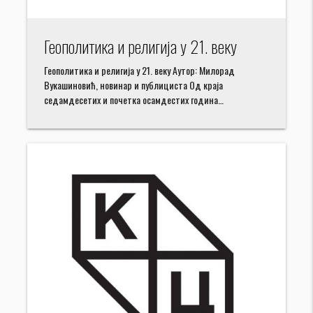
Геополитика и религија у 21. веку
Геополитика и религија у 21. веку Аутор: Милорад
Вукашиновић, новинар и публициста Од краја
седамдесетих и почетка осамдестих година…