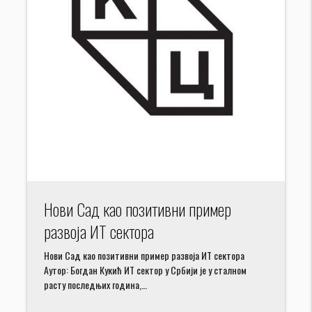
Нови Сад као позитивни пример
развоја ИТ сектора
Нови Сад као позитивни пример развоја ИТ сектора
Аутор: Богдан Кукић ИТ сектор у Србији је у сталном
расту последњих година,…