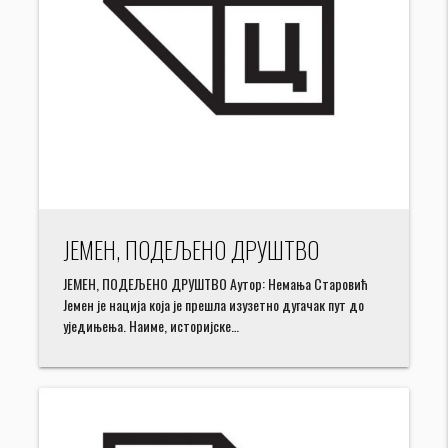
ЈЕМЕН, ПОДЕЉЕНО ДРУШТВО
ЈЕМЕН, ПОДЕЉЕНО ДРУШТВО Аутор: Немања Старовић
Јемен је нација која је прешла изузетно дугачак пут до
уједињења. Наиме, историјске…