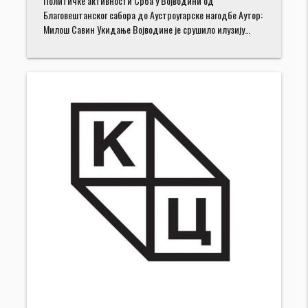
Политичке активности Срба у Војводини од
Благовештанског сабора до Аустроугарске нагодбе Аутор:
Милош Савин Укидање Војводине је срушило илузију…