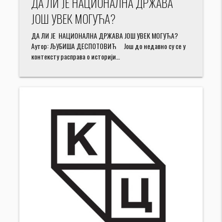
ДА ЛИ ЈЕ НАЦИОНАЛНА ДРЖАВА
ЈОШ УВЕК МОГУЋА?
ДА ЛИ ЈЕ НАЦИОНАЛНА ДРЖАВА ЈОШ УВЕК МОГУЋА?
Аутор: ЉУБИША ДЕСПОТОВИЋ Још до недавно су се у
контексту расправа о историји…