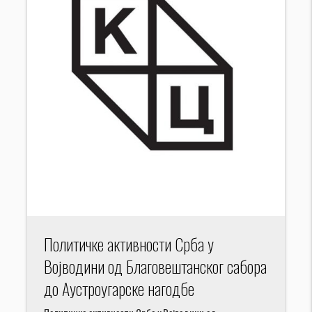
Политичке активности Срба у
Војводини од Благовештанског сабора
до Аустроугарске нагодбе