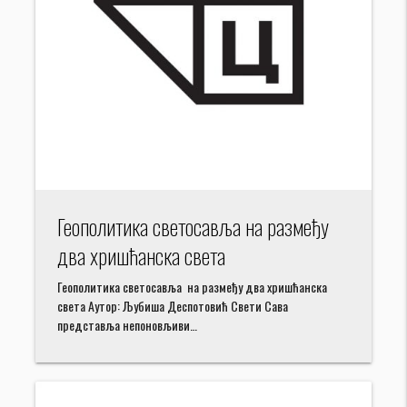
Геополитика светосавља на размеђу
два хришћанска света
Геополитика светосавља на размеђу два хришћанска
света Аутор: Љубиша Деспотовић Свети Сава
представља непоновљиви…