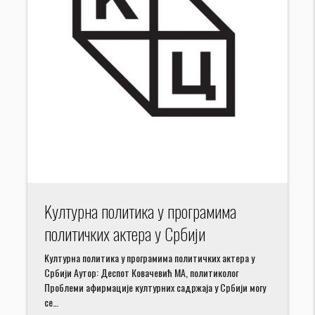
Kултурна политика у програмима
политичких актера у Србији
Kултурна политика у програмима политичких актера у
Србији Аутор: Деспот Ковачевић МА, политиколог
Проблеми афирмације културних садржаја у Србији могу
се…