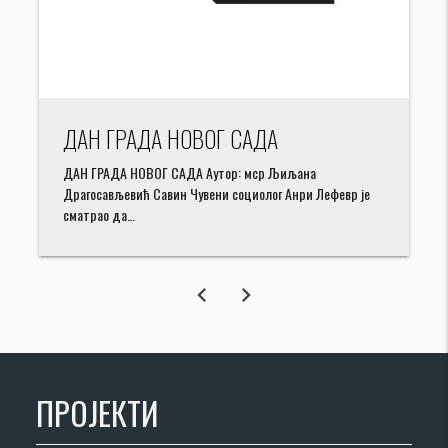
ДАН ГРАДА НОВОГ САДА
ДАН ГРАДА НОВОГ САДА Аутор: мср Љиљана
Драгосављевић Савин Чувени социолог Анри Лефевр је
сматрао да…
chevron_left
chevron_right
ПРОЈЕКТИ