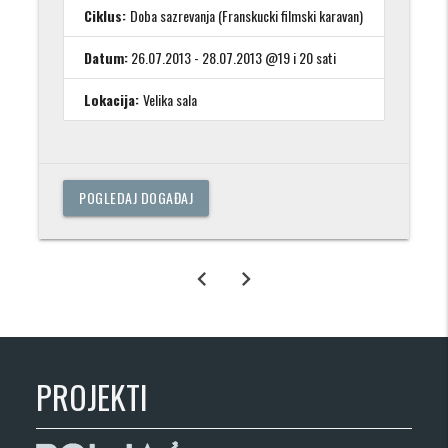
Ciklus:
Doba sazrevanja (Franskucki filmski karavan)
Datum:
26.07.2013 - 28.07.2013 @19 i 20 sati
Lokacija:
Velika sala
POGLEDAJ DOGAĐAJ
chevron_left
chevron_right
PROJEKTI