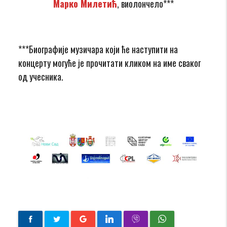
Марко Милетић
, виолончело***
***Биографије музичара који ће наступити на
концерту могуће је прочитати кликом на име сваког
од учесника.