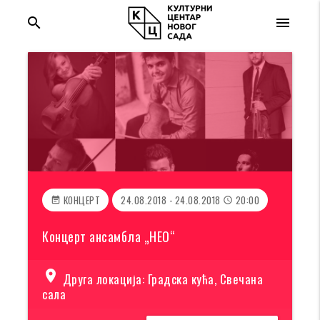
search
menu
КОНЦЕРТ
24.08.2018 - 24.08.2018
20:00
event_note
access_time
Концерт ансамбла „НЕО“
location_on
Друга локација: Градска кућа, Свечана
сала