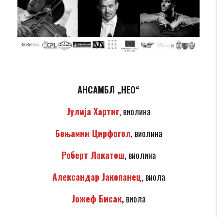
АНСАМБЛ „НЕО“
Јулија Хартиг
, виолина
Бењамин Цирфогел
, виолина
Роберт Лакатош
, виолина
Александар Јакопанец
, виола
Јожеф Бисак
,
виола