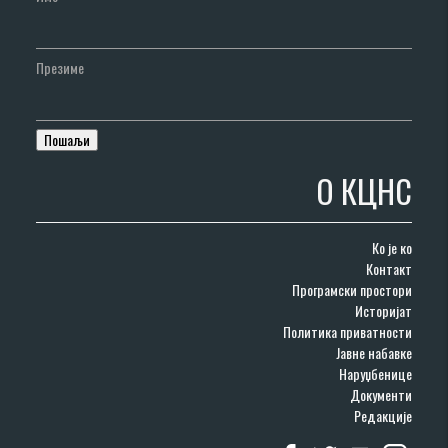
Презиме
О КЦНС
Ко је ко
Контакт
Програмски простори
Историјат
Политика приватности
Јавне набавке
Наруџбенице
Документи
Редакције