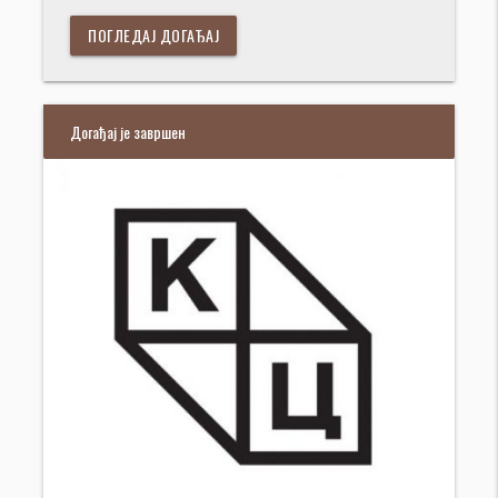
ПОГЛЕДАЈ ДОГАЂАЈ
Догађај је завршен