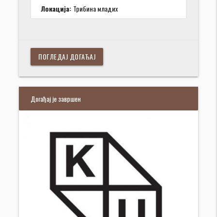
Локација:
Трибина младих
ПОГЛЕДАЈ ДОГАЂАЈ
Догађај је завршен