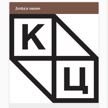
Догађај је завршен