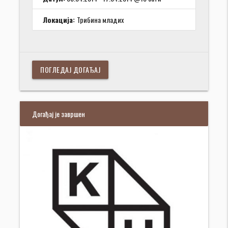
Локација:
Трибина младих
ПОГЛЕДАЈ ДОГАЂАЈ
Догађај је завршен