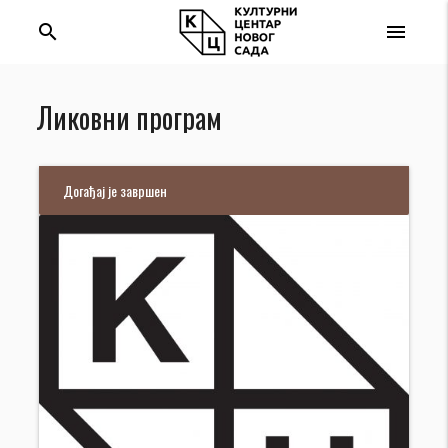
search
menu
Ликовни програм
Догађај је завршен