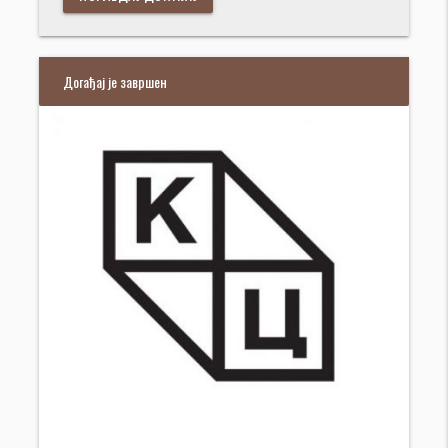
Догађај је завршен