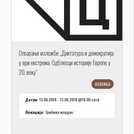
Отвaрaњe излoжбe „Диктaтурa и дeмoкрaтиja
у eри eкстрeмa. Oдблeсци истoриje Eврoпe у
20. вeку“
ИЗЛОЖБА
Датум:
13.06.2014 - 13.06.2014 @18.00 сати
Локација:
Трибина младих