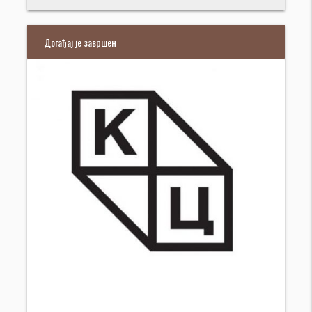
Догађај је завршен