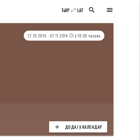
swap_horiz
search
menu
ЋИР
LAT
27.10.2014 - 07.11.2014
у 19:30 часова
access_time
ДОДАЈ У КАЛЕНДАР
add