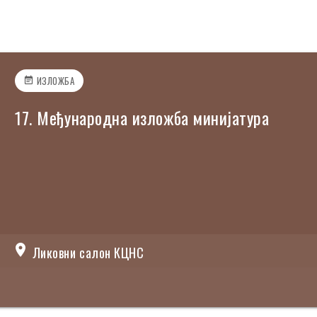
ИЗЛОЖБА
event_note
17. Meђунaрoднa излoжбa миниjaтурa
location_on
Ликовни салон КЦНС