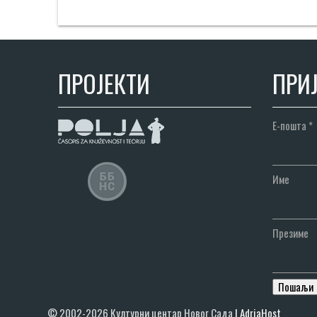
ПРОЈЕКТИ
ПРИЈ
Е-пошта
*
Име
Презиме
© 2002-2026 Културни центар Новог Сада
|
AdriaHost