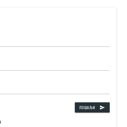
ПОШАЉИ
send
а