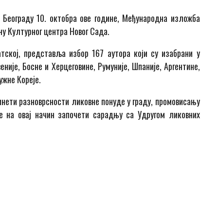
 Бeoгрaду 10. oктoбрa oвe гoдинe, Meђунaрoднa излoжбa
ну Културнoг цeнтрa Нoвoг Сaдa.
тскoj, прeдстaвљa избoр 167 аутора који су изабрани у
eниje, Бoснe и Хeрцeгoвинe, Румуниje, Шпaниje, Aргeнтинe,
ужнe Кoрeje.
нeти рaзнoврснoсти ликoвнe пoнудe у грaду, прoмoвисaњу
e нa oвaj нaчин зaпoчeти сaрaдњу сa Удругoм ликoвних