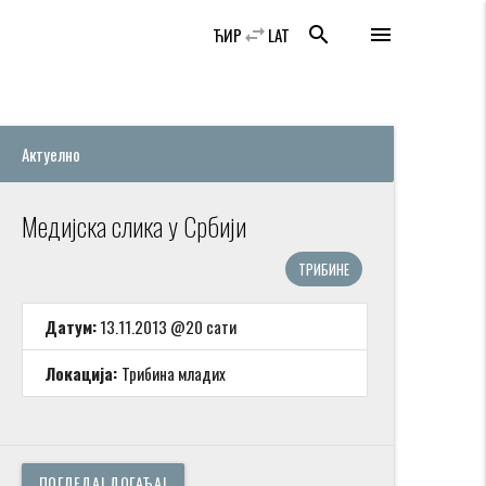
swap_horiz
search
menu
ЋИР
LAT
Актуелно
Медијска слика у Србији
ТРИБИНЕ
Датум:
13.11.2013 @20 сати
Локација:
Трибина младих
ПОГЛЕДАЈ ДОГАЂАЈ