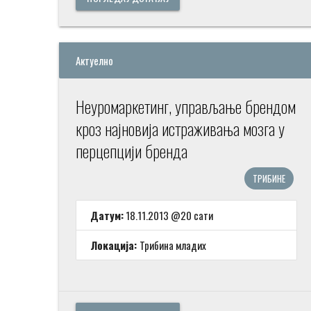
Актуелно
Неуромаркетинг, управљање брендом
кроз најновија истраживања мозга у
перцепцији бренда
ТРИБИНЕ
Датум:
18.11.2013 @20 сати
Локација:
Трибина младих