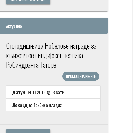
Актуелно
Стогодишњица Нобелове награде за
књижевност индијског песника
Рабиндранта Тагоре
ПРОМОЦИЈА КЊИГЕ
Датум:
14.11.2013 @18 сати
Локација:
Трибина младих