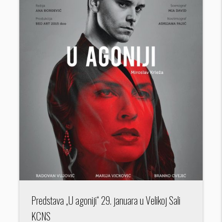
Predstava „U agoniji“ 29. januara u Velikoj Sali
KCNS