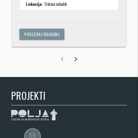
Lokacija:
Tribina mladih
POGLEDAJ DOGAĐAJ
chevron_left
chevron_right
PROJEKTI