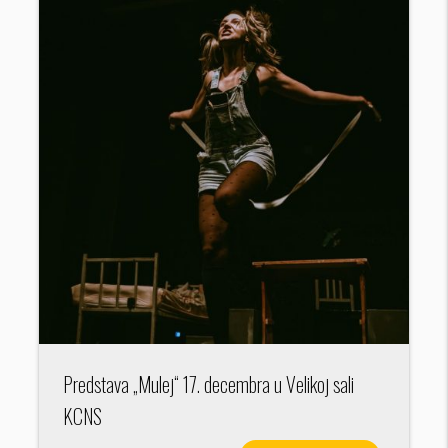
Predstava „Mulej“ 17. decembra u Velikoj sali
KCNS