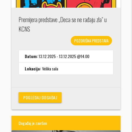
Premijera predstave „Deca se ne rađaju zla“ u
KCNS
POZORIŠNA PREDSTAVA
Datum:
13.12.2025 - 13.12.2025 @14.00
Lokacija:
Velika sala
POGLEDAJ DOGAĐAJ
Događaj je završen