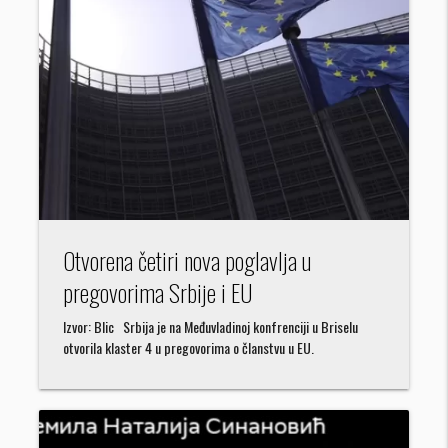
Otvorena četiri nova poglavlja u
pregovorima Srbije i EU
Izvor: Blic Srbija je na Međuvladinoj konfrenciji u Briselu
otvorila klaster 4 u pregovorima o članstvu u EU.