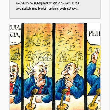
svojevremeno najbolji matematičar na svetu među
srednjoškolcima, Teodor fon Burg posle gotovo…