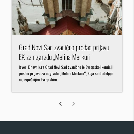
Grad Novi Sad zvanično predao prijavu
EK za nagradu „Melina Merkuri“
Izvor: Dnevnik.rs Grad Novi Sad zvanično je Evropskoj komisiji
poslao prijavu za nagradu „Melina Merkuri“, koja se dodeljuje
najuspešnijim Evropskim…
chevron_left
chevron_right