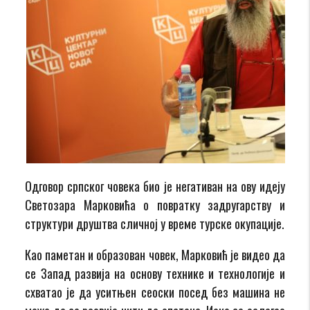
Одговор српског човека био је негативан на ову идеју
Светозара Марковића о повратку задругарству и
структури друштва сличној у време турске окупације.
Као паметан и образован човек, Марковић је видео да
се Запад развија на основу технике и технологије и
схватао је да уситњен сеоски посед без машина не