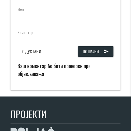
Име
Коментар
ОДУСТАНИ
ПОШАЉИ
send
Ваш коментар ће бити проверен пре
објављивања
ПРОЈЕКТИ