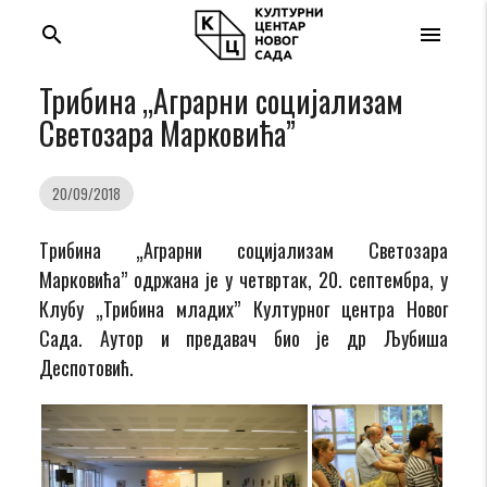
search
menu
Трибина „Аграрни социјализам
Светозара Марковића”
20/09/2018
Tрибина „Аграрни социјализам Светозара
Марковића” одржана је у четвртак, 20. септембра, у
Клубу „Трибина младих” Културног центра Новог
Сада. Аутор и предавач био је др Љубиша
Деспотовић.