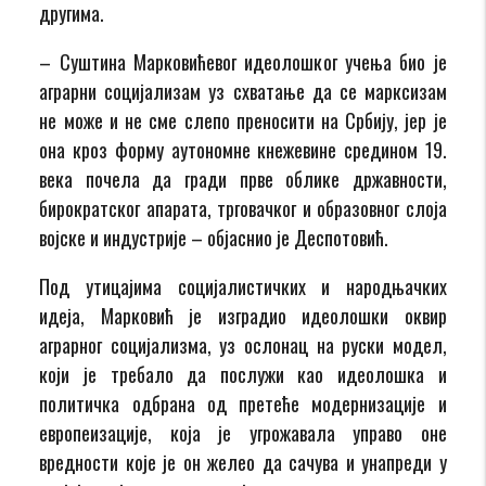
другима.
– Суштина Марковићевог идеолошког учења био је
аграрни социјализам уз схватање да се марксизам
не може и не сме слепо преносити на Србију, јер је
она кроз форму аутономне кнежевине средином 19.
века почела да гради прве облике државности,
бирократског апарата, трговачког и образовног слоја
војске и индустрије – објаснио је Деспотовић.
Под утицајима социјалистичких и народњачких
идеја, Марковић је изградио идеолошки оквир
аграрног социјализма, уз ослонац на руски модел,
који је требало да послужи као идеолошка и
политичка одбрана од претеће модернизације и
европеизације, која је угрожавала управо оне
вредности које је он желео да сачува и унапреди у