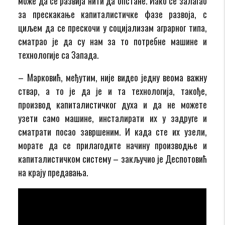
може да се развија нити да опстане. Иако се залагао
за прескакање капиталистичке фазе развоја, с
циљем да се прескочи у социјализам аграрног типа,
сматрао је да су нам за то потребне машине и
технологије са Запада.
– Марковић, међутим, није видео једну веома важну
ствар, а то је да је и та технологија, такође,
производ капиталистичког духа и да не можете
узети само машине, инсталирати их у задруге и
сматрати посао завршеним. И када сте их узели,
морате да се прилагодите начину производње и
капиталистичком систему – закључио је Деспотовић
на крају предавања.