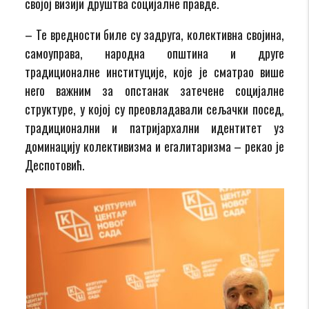
својој визији друштва социјалне правде.
– Те вредности биле су задруга, колективна својина,
самоуправа, народна општина и друге
традиционалне институције, које је сматрао више
него важним за опстанак затечене социјалне
структуре, у којој су преовладавали сељачки посед,
традиционални и патријархални идентитет уз
доминацију колективизма и егалитаризма – рекао је
Деспотовић.