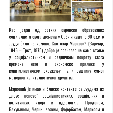
Као један од ретких европски образованих
социјалистa свога времена у Србији када је 90 одсто
људи било неписмено, Светозар Марковић (Зајечар,
1846 – Трст, 1875) добро је познавао не само стање
у социјалистичком и радничком покрету свога
времена него и економске прилике у
капиталистичком окружењу, па и суштину самог
модерног капиталистичког друштва.
Марковић је имао и блиске контакте са људима из
„леве лепезе” социјалистичких, социјалних и
политичких идеја и идеологија: Продоном,
Бакуњином, Чернишевским, Фојербахом, Марксом и