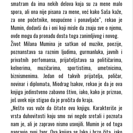
smatram da ima nekih delova koja su za mene malo
spora, ali ona nije pisana za mene, već kako Saša kaže,
za one početnike, neupućene i ponavljače“, rekao je
Mumin, dodavši da i oni koji misle da znaju sve o njemu,
ovde mogu da pronađu dosta toga zanimljivog i novog.
Život Milana Mumina je satkan od muzike, poezije,
poznanstava sa raznim ljudima, gurmanluka, javnih i
privatnih perfomansa, prijateljstava sa političarima,
kelnerima, muzičarima, sportistima, umetnicima,
biznismenima. Jedan od takvih prijatelja, poličar,
novinar i diplomata, Miodrag Isakov, rekao je da je ova
knjiga jedinstveno zabavno štivo, iako, kako je priznao,
još uvek nije stigao da je pročita do kraja.
„Nešto vas vuče da čitate ovu knjigu. Karakteriše je
vrsta duhovitosti koju smo svi negde sretali i poznata
nam je, ali je zapravo nismo usvojili. Mumin je od toga
napravio svoj žanr. Ova knjiga se lako i brzo čita, iako