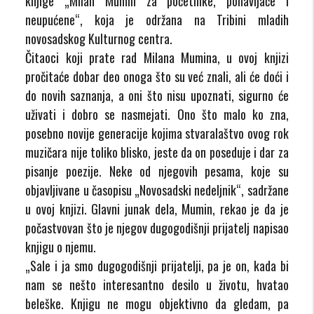
knjige „Milan Mumin za početnike, ponavljače i
neupućene“, koja je održana na Tribini mladih
novosadskog Kulturnog centra.
Čitaoci koji prate rad Milana Mumina, u ovoj knjizi
pročitaće dobar deo onoga što su već znali, ali će doći i
do novih saznanja, a oni što nisu upoznati, sigurno će
uživati i dobro se nasmejati. Ono što malo ko zna,
posebno novije generacije kojima stvaralaštvo ovog rok
muzičara nije toliko blisko, jeste da on poseduje i dar za
pisanje poezije. Neke od njegovih pesama, koje su
objavljivane u časopisu „Novosadski nedeljnik“, sadržane
u ovoj knjizi. Glavni junak dela, Mumin, rekao je da je
počastvovan što je njegov dugogodišnji prijatelj napisao
knjigu o njemu.
„Sale i ja smo dugogodišnji prijatelji, pa je on, kada bi
nam se nešto interesantno desilo u životu, hvatao
beleške. Knjigu ne mogu objektivno da gledam, pa