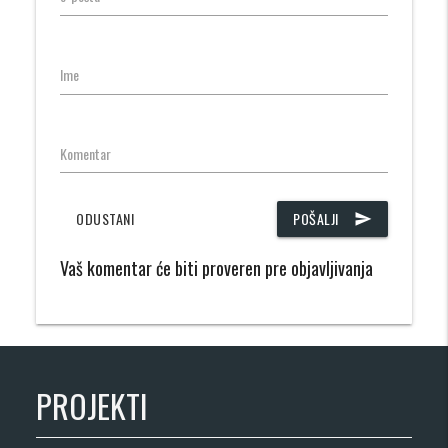
Ime
Komentar
ODUSTANI
POŠALJI
send
Vaš komentar će biti proveren pre objavljivanja
PROJEKTI