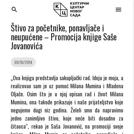
search
menu
Štivo za početnike, ponavljače i
neupućene – Promocija knjige Saše
Jovanovića
09/10/2014
„Ova knjiga predstavlja sakupljački rad. Ideja je moja, a
realizovao sam je uz pomoć Milana Mumina i Mladena
Oljače. Osim što je u njoj opisan rad i život Milana
Mumina, ona takođe prikazuje i naše prijateljstvo koje
negujemo dugi niz godina. Želeli smo da napravimo
jedno zanimljivo štivo, koje neće biti dosadno za
čitaoca“, rekao je Saša Jovanović, na promociji svoje