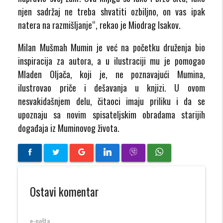
njen sadržaj ne treba shvatiti ozbiljno, on vas ipak
natera na razmišljanje“, rekao je Miodrag Isakov.
Milan Mušmah Mumin je već na početku druženja bio
inspiracija za autora, a u ilustraciji mu je pomogao
Mladen Oljača, koji je, ne poznavajući Mumina,
ilustrovao priče i dešavanja u knjizi. U ovom
nesvakidašnjem delu, čitaoci imaju priliku i da se
upoznaju sa novim spisateljskim obradama starijih
događaja iz Muminovog života.
Ostavi komentar
e-pošta