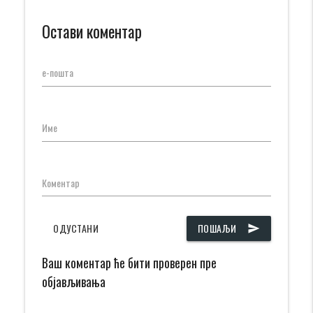
Остави коментар
е-пошта
Име
Коментар
ОДУСТАНИ
ПОШАЉИ
send
Ваш коментар ће бити проверен пре
објављивања