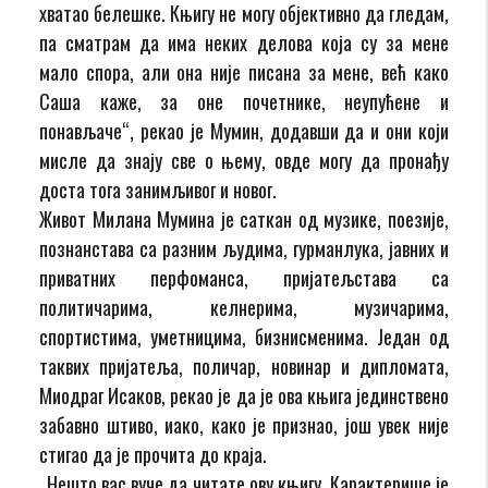
хватао белешке. Књигу не могу објективно да гледам,
па сматрам да има неких делова која су за мене
мало спора, али она није писана за мене, већ како
Саша каже, за оне почетнике, неупућене и
понављаче“, рекао је Мумин, додавши да и они који
мисле да знају све о њему, овде могу да пронађу
доста тога занимљивог и новог.
Живот Милана Мумина је саткан од музике, поезије,
познанстава са разним људима, гурманлука, јавних и
приватних перфоманса, пријатељстава са
политичарима, келнерима, музичарима,
спортистима, уметницима, бизнисменима. Један од
таквих пријатеља, поличар, новинар и дипломата,
Миодраг Исаков, рекао је да је ова књига јединствено
забавно штиво, иако, како је признао, још увек није
стигао да је прочита до краја.
„Нешто вас вуче да читате ову књигу. Карактерише је