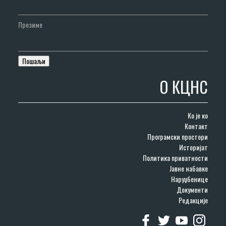
Презиме
О КЦНС
Ко је ко
Контакт
Програмски простори
Историјат
Политика приватности
Јавне набавке
Наруџбенице
Документи
Редакције