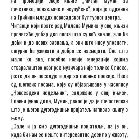
на промоцији своје књиге „Милан Мумин за
почетнике, понављаче и неупућене“, која је одржана
на Трибини младих новосадског Културног центра.
Читаоци који прате рад Милана Мумина, у овој књизи
прочитаће добар део онога што су већ знали, али ће
доћи и до нових сазнања, а они што нису упознати,
сигурно ће уживати и добро се насмејати. Оно што
мало ко зна, посебно новије генерације којима
стваралаштво овог рок музичара није толико блиско,
јесте да он поседује и дар за писање поезије. Неке
од његових песама, које су објављиване у часопису
„Новосадски недељник“, садржане у овој књизи.
Главни јунак дела, Мумин, рекао је да је почаствован
што је његов дугогодишњи пријатељ написао књигу о
њему.
„Сале и ја смо дугогодишњи пријатељи, па је он,
када би нам се нешто интересантно десило у животу,