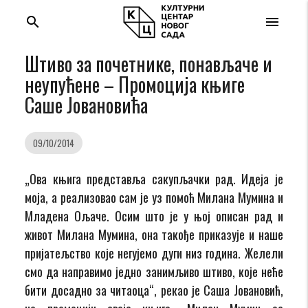
search
menu
Штиво за почетнике, понављаче и
неупућене – Промоција књиге
Саше Јовановића
09/10/2014
„Ова књига представља сакупљачки рад. Идеја је
моја, а реализовао сам је уз помоћ Милана Мумина и
Младена Ољаче. Осим што је у њој описан рад и
живот Милана Мумина, она такође приказује и наше
пријатељство које негујемо дуги низ година. Желели
смо да направимо једно занимљиво штиво, које неће
бити досадно за читаоца“, рекао је Саша Јовановић,