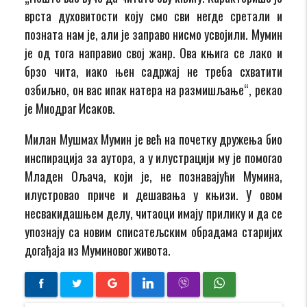
врста духовитости коју смо сви негде сретали и
позната нам је, али је заправо нисмо усвојили. Мумин
је од тога направио свој жанр. Ова књига се лако и
брзо чита, иако њен садржај не треба схватити
озбиљно, он вас ипак натера на размишљање“, рекао
је Миодраг Исаков.
Милан Мушмах Мумин је већ на почетку дружења био
инспирација за аутора, а у илустрацији му је помогао
Младен Ољача, који је, не познавајући Мумина,
илустровао приче и дешавања у књизи. У овом
несвакидашњем делу, читаоци имају прилику и да се
упознају са новим списатељским обрадама старијих
догађаја из Муминовог живота.