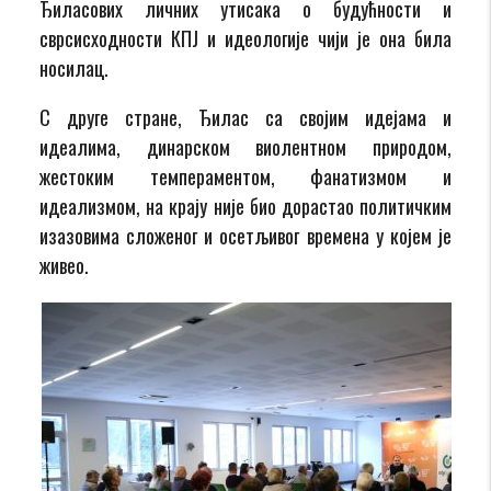
Ђиласових личних утисака о будућности и
сврсисходности КПЈ и идеологије чији је она била
носилац.
С друге стране, Ђилас са својим идејама и
идеалима, динарском виолентном природом,
жестоким темпераментом, фанатизмом и
идеализмом, на крају није био дорастао политичким
изазовима сложеног и осетљивог времена у којем је
живео.