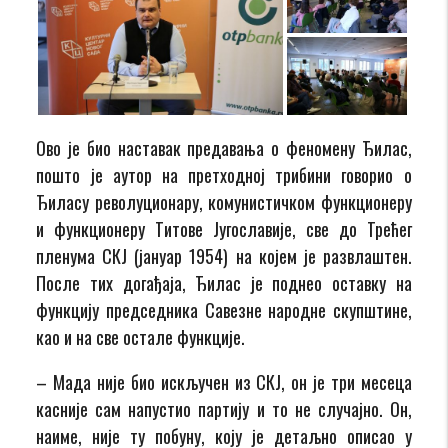
Ово је био наставак предавања о феномену Ђилас,
пошто је аутор на претходној трибини говорио о
Ђиласу револуционару, комунистичком функционеру
и функционеру Tитове Југославије, све до Трећег
пленума СКЈ (јануар 1954) на којем је развлаштен.
После тих догађаја, Ђилас је поднео оставку на
функцију председника Савезне народне скупштине,
као и на све остале функције.
– Мада није био искључен из СКЈ, он је три месеца
касније сам напустио партију и то не случајно. Он,
наиме, није ту побуну, коју је детаљно описао у