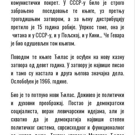
комунистички покрет. У СССР-у билo је строго
забрањено поседовање те књиге, уз претњу
трогодишњим затвором, а за њену дистрибуцију
претило је 15 година робије. Упркос томе, она је
читана и у СССР-у, и у Пољској, и у Кини… Че Гевара
је био одушевљен том књигом.
Поводом те књиге Ђилас је осуђен на нову казну
затвора од девет година. У затвору је највише писао
и тамо су настала и друга његова значајна дела.
Ослобођен је 1966. године.
Био је то потпуно нови Ђилас. Доживео је политички
и духовни преображај. Постао је демократски
социјалиста, веран левичарским идејама, али је
схватио да је демократија највиши степен
политичког система, сврсисходног и функционалног