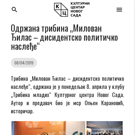
search
menu
Одржана трибина „Милован
Ђилас – дисидентско политичко
наслеђе“
08/04/2019
Tрибина „Милован Ђилас – дисидентско политичко
наслеђе“, одржана је у понедељак 8. априла у клубу
„Трибина младих“ Културног центра Новог Сада.
Аутор и предавач био је мср Огњен Карановић,
историчар.