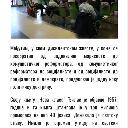
Међутим, у свом дисидентском животу, у коме се
преобратио од радикалног марксисте до
комунистичког реформатора, од комунистичког
реформатора до социјалисте и од социјалисте до
социјалисте и демократе, продуковао је једну нову
политичку доктрину.
Своју књигу „Нова класа“ Ђилас је објавио 1957.
године и та књига штампана је у три милиона
примерака на око 40 језика. Доживела је светску
славу. Имала је огроман утицај на светски