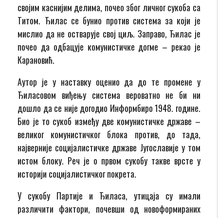
својим каснијим делима, почео због личног сукоба са
Титом. Ђилас се бунио против система за који је
мислио да не остварује свој циљ. Заправо, Ђилас је
почео да одбацује комунистичке догме – рекао је
Карановић.
Аутор је у наставку оценио да до те промене у
Ђиласовом виђењу система вероватно не би ни
дошло да се није догодио Информбиро 1948. године.
Био је то сукоб између две комунистичке државе –
великог комунистичког блока против, до тада,
најверније социјалистичке државе Југославије у том
истом блоку. Реч је о првом сукобу такве врсте у
историји социјалистичког покрета.
У сукобу Партије и Ђиласа, утицаја су имали
различити фактори, почевши од новоформираних