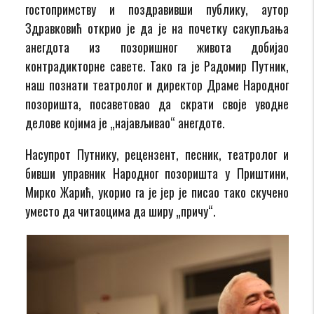
гостопримству и поздрави
вши публику, аутор
Здравковић открио је да је на почетку
сакупљања
анегдота из позоришног живота
добијао
контрадикторне савете.
Тако га
је Радомир Путник,
наш познати театролог и ди
ректор Драме Народног
позоришта,
п
осаветовао да скрати своје уводне
делове
којима је „најављивао“ анегдоте.
Насупрот Путнику, рецензент, песник,
театролог и
бивши управник
Народног позоришта у Приштини,
Мирко Жарић
,
укорио га је јер је писао тако скучено
уместо да читаоцима да ширу „причу“.