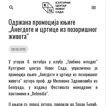
search
menu
Одржана промоција књиге
„Анегдоте и цртице из позоришног
живота“
08/10/2019
У
уторак 8. октобра у клубу „Трибина младих“
Културног центра Новог Сада
, уприличена је
п
ромоција књиге „Анегдоте и цртице из позоришног
живота“ аутора
проф.
др
Милована Здравковића
из
Београда
,
у издању Фестивала монодраме и
па
нтомиме и „
Belmedia
“
.
О књизи
су,
поред аутора
,
говорили
др
Зоран Ђерић
,