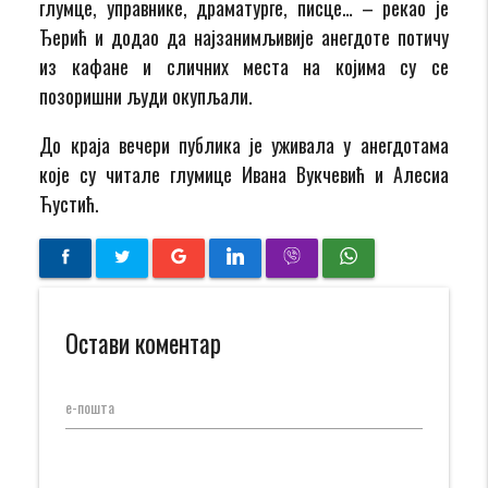
глумце,
управнике, драма
турге, писце…
– рекао је
Ђерић
и
дода
о
да
најзани
м
љивије анегдоте потичу
из кафане и сличних места на којима су се
позоришни људи
о
купљали.
До краја вечери публика је уживала у анегдотама
које
су читале глумице
Ивана Вукчевић и Алесиа
Ћустић
.
Остави коментар
е-пошта