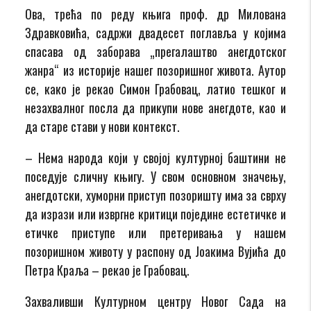
Ова,
трећа по реду књига проф.
др
Ми
лована
Здравковића
,
садржи
двадесет поглавља
у којима
спасава
од заборава „прегалаштво анегдотско
г
жанра“
из и
сторије нашег позоришног живота
.
Аутор
се,
како је
рекао Симон Грабовац, латио тешког и
незахвалног посла да прикупи нове
анегдоте
,
као
и
да
старе
стави у
нови контекст.
–
Нема народа који у својој културној баштини не
поседује сличну књигу.
У свом основном значењу,
анегдотски,
хуморни приступ позоришту има за сврху
да изрази или изврг
не критици поједине есте
тичке
и
етичке приступе или претеривања у нашем
позоришном животу
у распону од Јоакима Вујића до
Петра Краља – рекао је Грабовац.
Захваливши Културном центру Новог Сада на