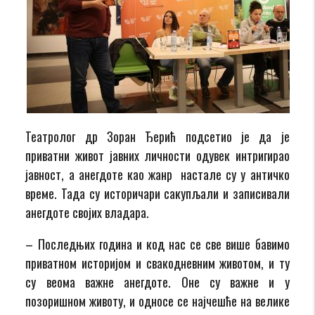
Театролог др Зоран Ђерић
подсетио
је да је
приватни живот јавних личности одувек интригирао
јавност
,
а анегдоте као жан
р настале су у античко
време
.
Тада су историчари сакупљали и записивали
анегдоте својих владара.
–
Последњих година и код нас се све
више бавимо
приватном историјом и
свакодневним животом
,
и т
у
су веома важне анегдоте.
Оне су важне и у
позоришном животу, и односе се најчешће на велике