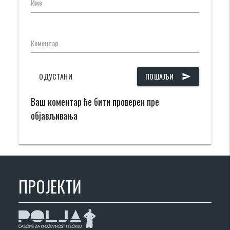
Име
Коментар
ОДУСТАНИ
ПОШАЉИ
send
Ваш коментар ће бити проверен пре
објављивања
ПРОЈЕКТИ