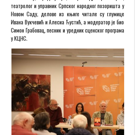
театролог и управник Српског народног позоришта у
Новом Саду
,
д
елове из књиге читале су
глумице
Ивана Вукчевић и Алесиа Ћустић
, а модератор је био
Симон Грабовац,
песник и уредник
сценског програма
у КЦНС
.