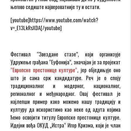
његово седиште највероватније ту и остати.
[youtube]https://www.youtube.com/watch?
v=_E13LkRsXDA[/youtube]
Фестивал “Звездане стазе”, који организује
Удружење грађана “Еуфонија”, значајан је за пројекат
“Европске престонице културе“
, јер обједињује оно
што је сама срж кандидатуре. Реч је о споју
традиционалног и модерног, националног,
регионалног и међународног. Овај фестивал је
најлепши пример како можемо нашу традицију и
културу да искористимо као неке од адута којима
ћемо освојити титулу Европске престонице културе.
Идејни вођа ОКУД „Истра“ Игор Кризма, који је члан