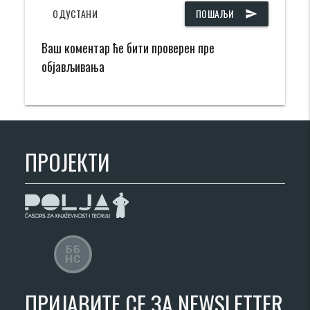
ОДУСТАНИ
ПОШАЉИ
send
Ваш коментар ће бити проверен пре
објављивања
ПРОЈЕКТИ
ПРИЈАВИТЕ СЕ ЗА NEWSLETTER