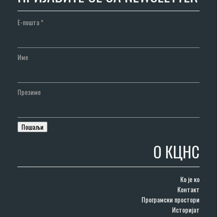
Е-пошта
*
Име
Презиме
О КЦНС
Ко је ко
Контакт
Програмски простори
Историјат