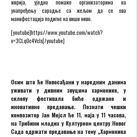
жирија, уједно помаже организаторима на
унапређењу сарадње са жељом да се ова
манифестација подигне на виши ниво.
[youtube]https://www.youtube.com/watch?
v=3CLq0c4Vcls[/youtube]
Осим што ће Новосађани у наредним данима
уживати у дивним звуцима хармонике, у
склопу фестивала биће одржано и
иновативно предавање. Познати чешки
композитор Јан Мејсл ће 11. маја у 11 часова,
на Трибини младих у Културном центру Новог
Сада одржати предавање на тему „Хармоника