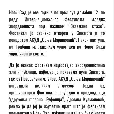
Нови Сад је ове године по први пут домаћин 12. по
реду Интернационалног фестивала младих
акордеониста под називом “Звездане стазе“.
Фестивал је свечано отворен у Синагоги и то
концертом АКУД „Соња Маринковић“. Након наступа,
на Трибини младих Културног центра Новог Сада
уприличен је коктел.
Да је овакав фестивал недостајао акордеонистима
али и публици, најбоље је показала пуна Синагога,
где су Новосађани чланове АКУД „Соња Маринковић“
наградили великим аплаузом. Једна од
организаторки Фестивала, а уједно и председница
Удружења грађана „Еуфонија“, Драгана Кузмановић,
рекла је да јој је изузетно драго што је фестивал
премештен у Нови Сад, најавивши да ће у будућности