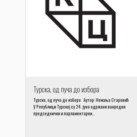
Турска, од пуча до избора
Турска, од пуча до избора Аутор: Немања Старовић
У Републици Турској су 24. јуна одржани ванредни
председнички и парламентарни…