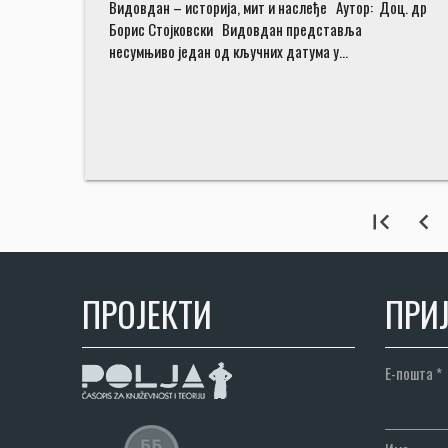
Видовдан – историја, мит и наслеђе Аутор: Доц. др
Борис Стојковски Видовдан представља
несумњиво један од кључних датума у…
first_page
chevron_left
ПРОЈЕКТИ
ПРИЈ
Е-пошта
*