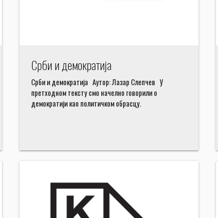
Срби и демократија
Срби и демократија Аутор: Лазар Слепчев У
претходном тексту смо начелно говорили о
демократији као политичком обрасцу.