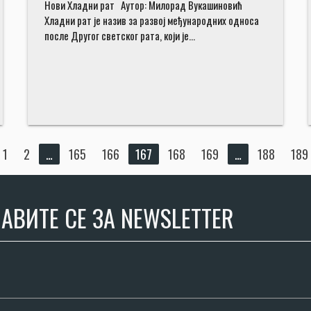
Нови Хладни рат Аутор: Милорад Вукашиновић
Хладни рат је назив за развој међународних односа
после Другог светског рата, који је…
1
2
…
165
166
167
168
169
…
188
189
АВИТЕ СЕ ЗА NEWSLETTER