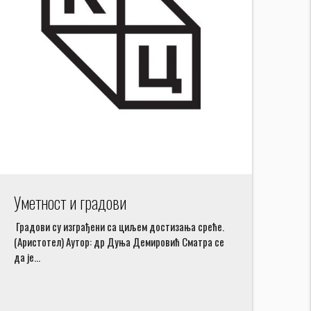
Уметност и градови
Градови су изграђени са циљем достизања среће.
(Аристотел) Аутор: др Дуња Демировић Сматра се
да је…