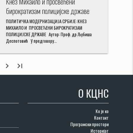
Кнез Михаило и просвећени
бирократизам полицијске државе
ПОЛИТИЧКА МОДЕРНИЗАЦИЈА СРБИЈЕ: КНЕЗ
МИХАИЛО И ПРОСВЕЋЕНИ БИРОКРАТИЗАМ
ПОЛИЦИЈСКЕ ДРЖАВЕ Аутор: Проф. др Љубиша
Деспотовић У предговору…
chevron_right
last_page
О КЦНС
Ко је ко
Контакт
Програмски простори
Историјат