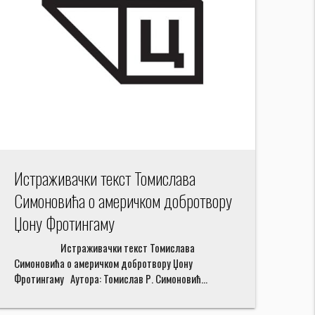
Истраживачки текст Томислава
Симоновића о америчком добротвору
Џону Фротингаму
Истраживачки текст Томислава
Симоновића о америчком добротвору Џону
Фротингаму Aутора: Томислав Р. Симоновић…