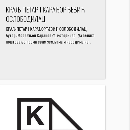
КРАЉ ПЕТАР I КАРАЂОРЂЕВИЋ
ОСЛОБОДИЛАЦ
КРАЉ ПЕТАР I КАРАЂОРЂЕВИЋ ОСЛОБОДИЛАЦ
Аутор: Мср Огњен Карановић, историчар Уз велико
поштовање према свим земљама и народима на…