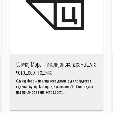
Случај Моро – италијанска драма дуга
четрдесет година
Случај Моро – италијанска драма дуга четрдесет
година Аутор: Милорад Вукашиновић Ове године
навршило се тачно четрдесет…