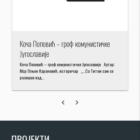
Коча Поповић – гроф комунистичке
Југославије
Коча Поповић – гроф комунистичке Југославије Аутор:
Мср Огњен Карановић, историчар „…Са Титом сам се
разишао кад…
chevron_left
chevron_right
ПРОЈЕКТИ