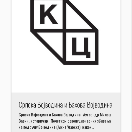
Српска Војводина и Бахова Војводина
Српска Војводина и Бахова Војводина Аутор: др Милош
Савин, историчар Почетком револуционарних збивања
на подручју Војводине (Јужне Угарске), након…