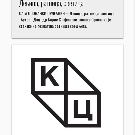
Девица, ратница, светица
САГА О ЈОВАНКИ ОРЛЕАНКИ – Девица, ратница, светица
Аутор: Доц. др Борис Стојковски Joванка Орлеанка је
свакако најпознатија ратница средњега…