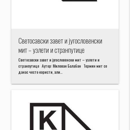
Светосавски завет и југословенски
мит – узлети и странпутице
Светосавски завет и југословенски мит – узлети и
странпутице Аутор: Милован Балабан Термин мит се
данас често користи, али…