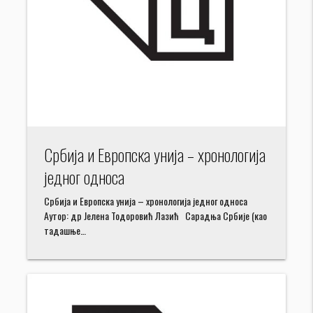
Србија и Европска унија – хронологија
једног односа
Србија и Европска унија – хронологија једног односа
Аутор: др Јелена Тодоровић Лазић Сарадња Србије (као
тадашње…