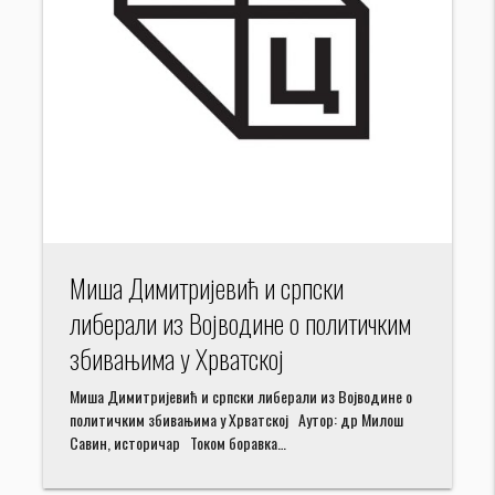
Миша Димитријевић и српски
либерали из Војводине о политичким
збивањима у Хрватској
Миша Димитријевић и српски либерали из Војводине о
политичким збивањима у Хрватској Аутор: др Милош
Савин, историчар Током боравка…