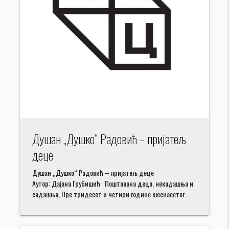
Душан „Душко“ Радовић – пријатељ
деце
Душан „Душко“ Радовић – пријатељ деце
Аутор: Дајана Грубишић Поштована децо, некадашња и
садашња, Пре тридесет и четири године шеснаестог…