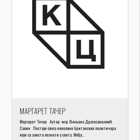
МАРГАРЕТ ТАЧЕР
Маргарет Тачер Аутор: мср Љиљана Драгосављевић
Савин Постоји свега неколико британских политичара
који су заиста познати у свету. Међу…