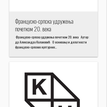
Француско-српска удружења
почетком 20. века
Француско-српска удружења почетком 20. века Аутор:
др Александра Колаковић О оснивању и делатности
француско-српских културних…