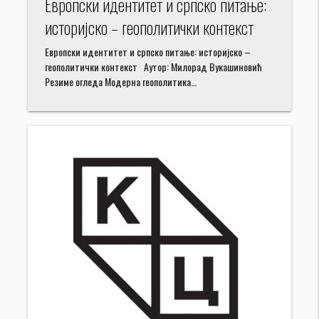
Европски идентитет и српско питање:
историјско – геополитички контекст
Европски идентитет и српско питање: историјско –
геополитички контекст Аутор: Милорад Вукашиновић
Резиме огледа Модерна геополитика…