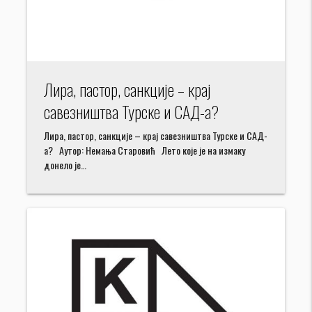
Лира, пастор, санкције – крај
савезништва Турске и САД-а?
Лира, пастор, санкције – крај савезништва Турске и САД-
а? Аутор: Немања Старовић Лето које је на измаку
донело је…