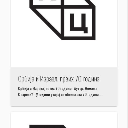
Србија и Израел, првих 70 година
Србија и Израел, првих 70 година Аутор: Немања
Старовић У години у којој се обележава 70 година…