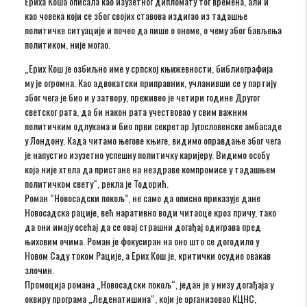
Ериха Коша описала као изузетног дипломату тог времена, али и
као човека који се због својих ставова издигао из тадашње
политичке ситуације и почео да пише о ономе, о чему због бављења
политиком, није могао.
„Ерих Кош је озбиљно име у српској књижевности, библиографија
му је огромна. Као адвокатски приправник, учланивши се у партију
због чега је био и у затвору, преживео је четири године Другог
светског рата, да би након рата учествовао у свим важним
политичким одлукама и био први секретар Југословенске амбасаде
у Лондону. Када читамо његове књиге, видимо оправдање због чега
је напустио изузетно успешну политичку каријеру. Видимо особу
која није хтела да пристане на нездраве компромисе у тадашњем
политичком свету“, рекла је Тодорић.
Роман “Новосадски покољ”, не само да описно приказује дане
Новосадска рације, већ наративно води читаоце кроз причу, тако
да они имају осећај да се овај страшни догађај одиграва пред
њиховим очима. Роман је фокусиран на оно што се догодило у
Новом Саду током Рације, а Ерих Кош је, критички осудио овакав
злочин.
Промоција романа „Новосадски покољ“, један је у низу догађаја у
оквиру програма „Леденатишина“, који је организовао КЦНС,