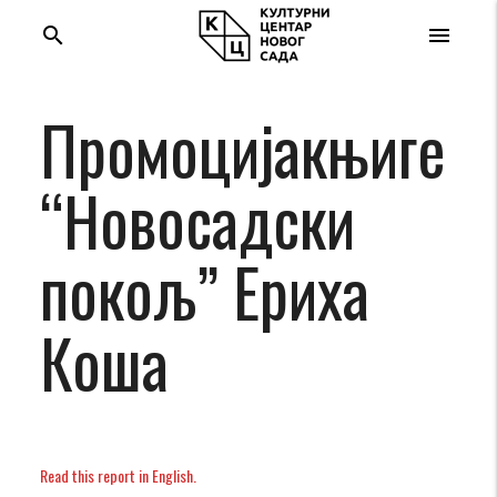
search
menu
Промоцијакњиге
“Новосадски
покољ” Ериха
Коша
Read this report in English.