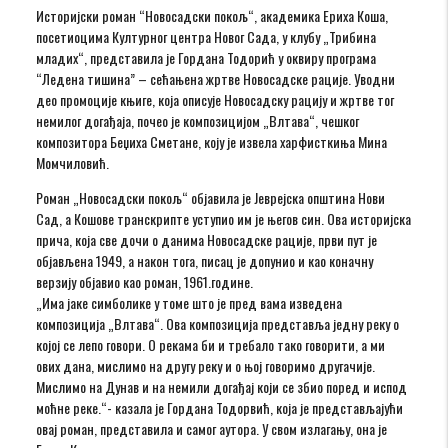
Историјски роман “Новосадски покољ“, академика Ериха Коша,
посетиоцима Културног центра Новог Сада, у клубу „Трибина
младих“, представила је Гордана Тодорић у оквиру програма
“Ледена тишина” – сећањена жртве Новосадске рације. Уводни
део промоције књиге, која описује Новосадску рацију и жртве тог
немилог догађаја, почео је композицијом „Влтава“, чешког
композитора Беџиха Сметане, коју је извела харфисткиња Мина
Момчиловић.
Роман „Новосадски покољ“ објавила је Јеврејска општина Нови
Сад, а Кошове транскрипте уступио им је његов син. Ова историјска
прича, која све дочи о данима Новосадске рације, први пут је
објављена 1949, а након тога, писац је допунио и као коначну
верзију објавио као роман, 1961.године.
„Има јаке симболике у томе што је пред вама изведена
композиција „Влтава“. Ова композиција представља једну реку о
којој се лепо говори. О рекама би и требало тако говорити, а ми
ових дана, мислимо на другу реку и о њој говоримо другачије.
Мислимо на Дунав и на немили догађај који се збио поред и испод
моћне реке.“- казала је Гордана Тодорвић, која је представљајући
овај роман, представила и самог аутора. У свом излагању, она је