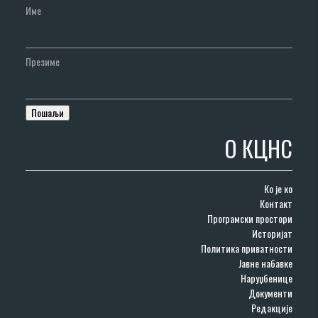
Име
Презиме
О КЦНС
Ко је ко
Контакт
Програмски простори
Историјат
Политика приватности
Јавне набавке
Наруџбенице
Документи
Редакције