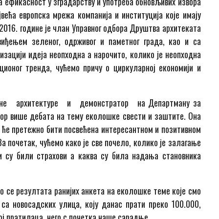
ка ефикасност у зградарству и употреба обновљивих извора
већа европска мрежа компанија и институција које имају
2016. године је члан Управног одбора Друштва архитеката
иђењем зеленог, одрживог и паметног града, као и са
зацији идеја неопходна а нарочито, колико је неопходна
ционог тренда, чућемо причу о циркуларној економији и
ине архитектуре и демонстратор на Департману за
тор више дебата на тему еколошке свести и заштите. Она
ји ће претежно бити посвећена интересантном и позитивном
а почетак, чућемо како је све почело, колико је залагање
ви су били страхови а каква су била надања становника
мо се резултата ранијих анкета на еколошке теме које смо
а новосадских улица, коју данас прати преко 100.000,
ој пратилаца, него с почетка наше сарадње.