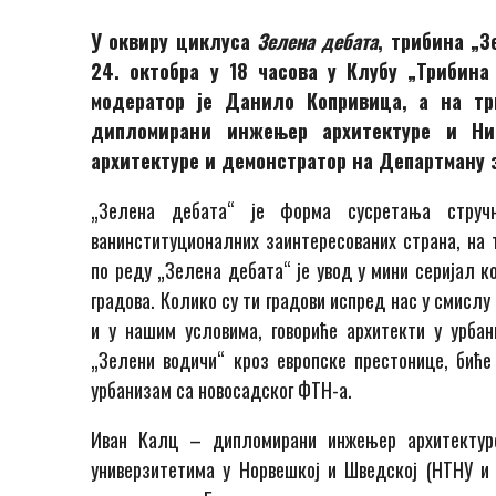
У оквиру циклуса
Зеленa дебатa
, трибина „З
24. октобра у 18 часова у Клубу „Трибина
модератор је Данило Копривица, а на тр
дипломирани инжењер архитектуре и Ни
архитектуре и демонстратор на Департману 
„Зелена дебата“ је форма сусретања стручн
ванинституционалних заинтересованих страна, на
по реду „Зелена дебата“ је увод у мини серијал к
градова. Колико су ти градови испред нас у смисл
и у нашим условима, говориће архитекти у урба
„Зелени водичи“ кроз европске престонице, биће
урбанизам са новосадског ФТН-а.
Иван Калц – дипломирани инжењер архитектуре
универзитетима у Норвешкој и Шведској (НТНУ и