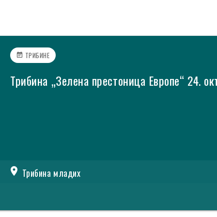
ТРИБИНЕ
event_note
Трибина „Зелена престоница Европе“ 24. ок
location_on
Трибина младих