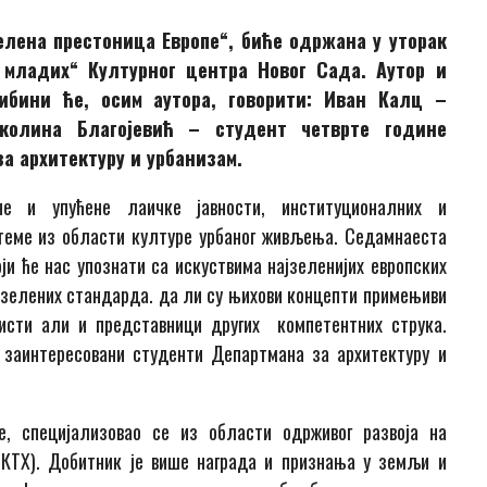
елена престоница Европе“, биће одржана у уторак
 младих“ Културног центра Новог Сада. Аутор и
ибини ће, осим аутора, говорити: Иван Калц –
колина Благојевић – студент четврте године
за архитектуру и урбанизам
.
е и упућене лаичке јавности, институционалних и
 теме из области културе урбаног живљења. Седамнаеста
оји ће нас упознати са искуствима најзеленијих европских
у зелених стандарда. да ли су њихови концепти примењиви
нисти али и представници других компетентних струка.
 заинтересовани студенти Департмана за архитектуру и
, специјализовао се из области одрживог развоја на
 КТХ). Добитник је више награда и признања у земљи и