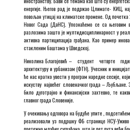
иностранству. Бави се темама као што су енергетс
енергије. Његов рад је подржао Цлимате- КИЦ, нај
повољан утицај на климатске промене. Од почетка 
Новог Сада (ДаНС). Упознаћемо се са његовим в
разлозима зашто је мултидисциплинарност у реали
активна партиципација грађана. Као пример инова
стакленим баштама у Шведској.
Николина Благојевић – студент четврте год
архитектуру и урбанизам (ФТН). Учесник и иниција
ће нас кратко увести у програм наредне сесије, ко
искуству највећег словеначког града – Љубљане. З
било дуготрајно и финансијски захтевно, те как
главног града Словеније.
У очекивању одговора на будуће упите , подсетиће
реализовали уз подршку ФБ странице НСУ-Уживо с
претежно млађих суграђана, што је пет пута већи бр