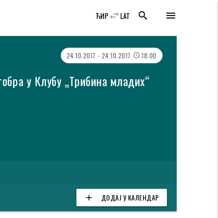
swap_horiz
search
menu
ЋИР
LAT
24.10.2017 - 24.10.2017
18:00
access_time
тобра у Клубу „Трибина младих“
ДОДАЈ У КАЛЕНДАР
add