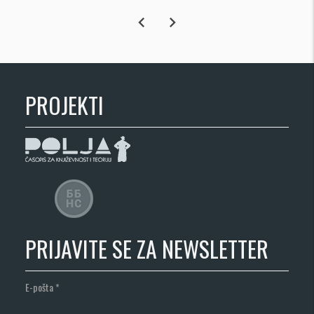
chevron_left
chevron_right
PROJEKTI
PRIJAVITE SE ZA NEWSLETTER
E-pošta
*