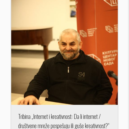
Tribina „Internet i kreativnost: Da li internet /
društvene mreže pospešuju ili guše kreativnost?“