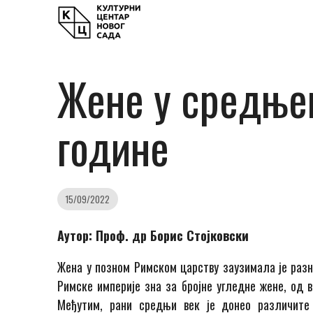
Жене у средњем
године
15/09/2022
Аутор:
Проф. др Борис Стојковски
Жена у позном Римском царству заузимала је разно
Римске империје зна за бројне угледне жене, од 
Међутим, рани средњи век је донео различите