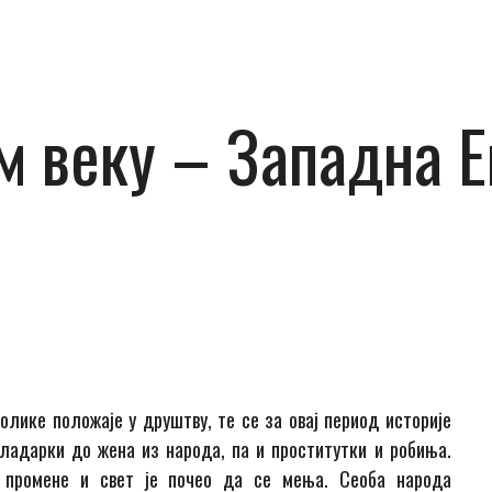
 веку – Западна Е
лике положаје у друштву, те се за овај период историје
владарки до жена из народа, па и проститутки и робиња.
 промене и свет је почео да се мења. Сеоба народа