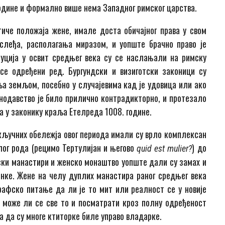
године и формално више нема Западног римског царства.
тиче положаја жене, имале доста обичајног права у свом
слеђа, располагања миразом, и уопште брачно право је
туција у освит средњег века су се наслањали на римску
се одређени ред. Бургундски и визиготски законици су
ља земљом, посебно у случајевима кад је удовица или ако
онодавство је било прилично контрадикторно, и протезало
 у законику краља Етелреда 1008. године.
д кључних обележја овог периода имали су врло комплексан
лог рода (рецимо Тертулијан и његово
) до
quid est mulier?
ски манастири и женско монаштво уопште дали су замах и
нке. Жене на челу дуплих манастира раног средњег века
рафско питање да ли је то мит или реалност се у новије
 може ли се све то и посматрати кроз полну одређеност
а да су многе ктиторке биле управо владарке.