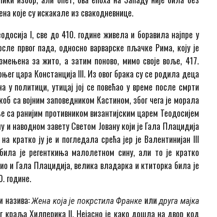
на које су искакале из свакодневнице.
одосија I, све до 410. године живела и боравила најпре у
сле првог пада, односно варварске пљачке Рима, коју је
змењена за жито, а затим поново, мимо своје воље, 417.
њег цара Констанција III. Из овог брака су се родила деца
на у политици, утицај јој се повећао у време после смрти
коб са војним заповедником Кастином, због чега је морала
ење са ранијим противником византијским царем Теодосијем
ому и наводном завету Светом Јовану који је Гала Плацидија
на кратко ју је и погледала срећа јер је Валентинијан III
била је регенткиња малолетном сину, али то је кратко
био и Гала Плацидија, велика владарка и ктиторка била је
. године.
и назива:
или
Жена која је покрстила Франке
друга мајка
г краља Хилперика II. Нејасно је како дошла на двор код