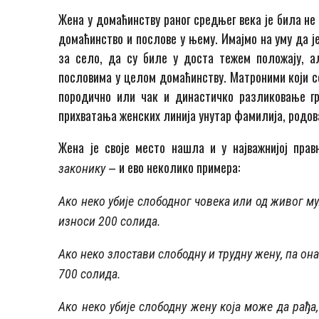
Жена у домаћинству раног средњег века је била не 
домаћинство и послове у њему. Имајмо на уму да ј
за село, да су биле у доста тежем положају, а
пословима у целом домаћинству. Матроними који се
породично или чак и династичко разликовање гр
прихватања женских линија унутар фамилија, родова
Жена је своје место нашла и у најважнијој пра
– и ево неколико примера:
законику
Ако неко убије слободног човека или од живог му
износи 200 солида.
Ако неко злостави слободну и трудну жену, па она
700 солида.
Ако неко убије слободну жену која може да рађа