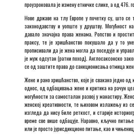
проузроковала је измену етничке слике, а од 476. 
Нове државе на тлу Европе у почетку су, што се 
законодавству и уопште у друштву. Могућност на
давало значајна права женама. Ропство и прости
праксу, те је хришћанство покушало да у то уне
прописивали да је жена могла да поседује и управ
је муж одсутан (ратни поход). Англосаксонско зак
се од заштите права до санкционисања отмица жена
Жене и рано хришћанство, које је свакако једно о
однос, од одбацивања жене и критика на рачун це
могућности за самосталан развој у манастиру. Жен
женској креативности, те њиховом излажењу из се
изгледа да нису биле реткост, и старије историог
време све више одбацује. Наравно, кључно питање
или је просто јурисдикционо питање, као и чињениц