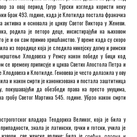
вор за овај период Гргур Турски изгледа користи неку
ички брак 493. године, када је Клотилда постала франачка
 активна и основала је цркву Светог Виктора у Женеви.
ка, родила је петоро деце, инсистирајући на њиховом
о је и он сам примио хришћанство. У време када су скоро
била из породице која је следила никејску догму и римски
окрштење Хлодовеха у Ремсу након победе у бици код
ом се времену приписује и црква Светих Апостола Петра и
е Хлодовеха и Клотилде. Геновева је често долазила у ову
ила и након смрти је канонизована и постала заштитница
у, покушавајући да обезбеди права на престо унуцима,
а гробу Светог Мартина 545. године. Убрзо након смрти
строготског владара Теодориха Великог, која је била у
припадности, знала је латински, грчки и готски, учила је
 извори, све женске врлине: била је
срећна, плодна и