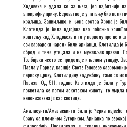
Ходовеха и удала се за њега, јер најбитнији из
апокрифну причу. Вероватно је у питању био полит
краљица. Занимљиво, и њена сестра Хрона је била
Клотилда је била одгојена као побожна хришћан
крштењу код Хлодовеха и то у периоду пре него шт
сви варварски народи били аријанци, Клотилда је 
обред и тиме утицала и на мужевљев правац. П
Толбијака често се придодаје и њеном утицају. Ов
Павла у Паризу, касније Свете Геновеве савремениц
париску цркву, Клотилдину задужбину, тамо се мол
Париза. Од 511. године Клотилда је била у Тур
посветила се потом аскетском животу, те умрла н
канонизована је као светица.
Амаласунта/Амаласвинта била је ћерка највећег о
браку са племићем Еутериком. Аријанка по верској 
философију. Поседовала је, сведоче оновремени