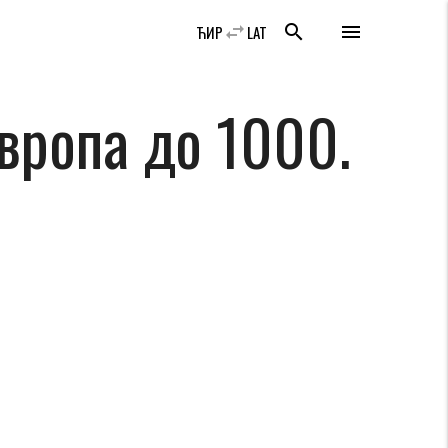
swap_horiz
search
menu
ЋИР
LAT
вропа до 1000.