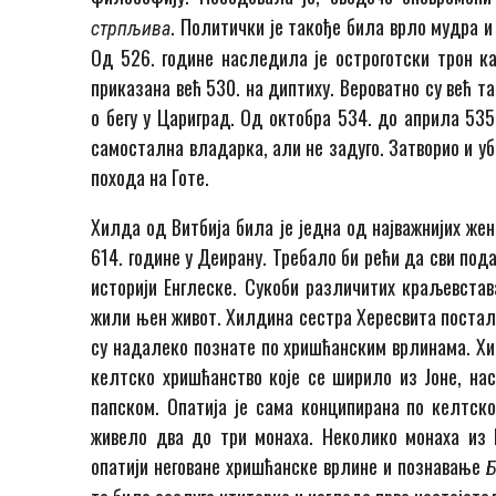
. Политички је такође била врло мудра и 
стрпљива
Од 526. године наследила је остроготски трон ка
приказана већ 530. на диптиху. Вероватно су већ т
о бегу у Цариград. Од октобра 534. до априла 535.
самостална владарка, али не задуго. Затворио и уби
похода на Готе.
Хилда од Витбија била је једна од најважнијих жен
614. године у Деирану. Требало би рећи да сви под
историји Енглеске. Сукоби различитих краљевстава
жили њен живот. Хилдина сестра Хересвита постала
су надалеко познате по хришћанским врлинама. Хил
келтско хришћанство које се ширило из Јоне, нас
папском. Опатија је сама конципирана по келтско
живело два до три монаха. Неколико монаха из В
опатији неговане хришћанске врлине и познавање
Б