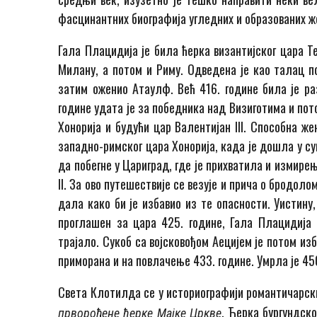
фасцинантних биографија угледних и образованих же
Гала Плацидија је била ћерка византијског цара Те
Милану, а потом и Риму. Одведена је као талац по
затим оженио Атаулф. Већ 416. године била је ра
године удата је за победника над Визиготима и пото
Хонорија и будући цар Валентијан III. Способна же
западно-римског цара Хонорија, када је дошла у су
да побегне у Цариград, где је прихватила и измир
II. За ово путешествије се везује и прича о бродол
дала како би је избавио из те опасности. Уистину, 
проглашен за цара 425. године, Гала Плацидија 
трајало. Сукоб са војсковођом Аецијем је потом из
приморана и на повлачење 433. године. Умрла је 450
Света Клотилда се у историографији романтичарск
. Ћерка бургундско
прворођене ћерке Мајке Цркве