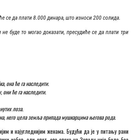
ће се да плати 8.000 динара, што износи 200 солида.
 не буде то могао доказати, пресудиће се да плати три
ка, она ће га наследити.
у, они ће га наследити.
нутих лоза.
на, него цела земља припада мушкарцима његова рода.
јим и најугледнијим женама. Будући да је у питању рани
ики избор, али опет, ова епоха на Западу није била без