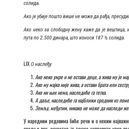
солида.
Ако је убије пошто више не може да рађа, пресуди
Ако неко за слободну жену каже да је вештица, и
пута по 2.500 динара, што износи 187 ½ солида.
LIX
О наслеђу
Ако неко умре и не остави деце, а жива му је мај
Ако му мајка није жива, а остави брата или сестр
Ако ни њих нема, наследиће га тетка.
А даље, наследиће га најближи сродник из поме
Земљу, међутим, никако не може да наследи же
У наредним редовима биће речи и о неким најважни
средњи век, изузетно је тешко направити неки вел