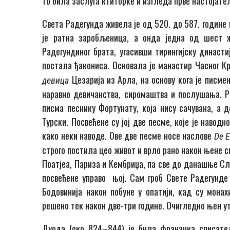
то била заслуга ктиторке и изгледа прве настојате
Света Радегунда живела је од 520. до 587. године
је ратна заробљеница, а онда једна од шест ж
Радегундиног брата, угасивши тирингијску династи
постала ђакониcа. Основала је манастир Часног К
Цезарија из Арла, на основу кога је писм
девица
наравно девичанства, сиромаштва и послушања. Ра
писма песнику Фортунату, која нису сачувана, а д
Турски. Посвећене су јој две песме, које је навод
како неки наводе. Ове две песме носе наслове
De E
строго постила цео живот и врло рано након њене с
Поатјеа, Париза и Кембриџа, па све до данашње Сл
посвећене управо њој. Сам гроб Свете Радегунде
Бодовинија након побуне у опатији, кад су мона
решено тек након две-три године. Очигледно њен ути
Дуода (око 824–844) је била франачка списатељ