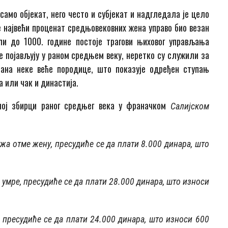
само објекат, него често и субјекат и надгледала је цело
е највећи проценат средњовековних жена управо био везан
ли до 1000. године постоје трагови њиховог управљања
 појављују у раном средњем веку, неретко су служили за
ана неке веће породице, што показује одређен ступањ
 или чак и династија.
вној збирци раног средњег века у франачком
Салијском
жа отме жену, пресудиће се да плати 8.000 динара, што
 умре, пресудиће се да плати 28.000 динара, што износи
, пресудиће се да плати 24.000 динара, што износи 600