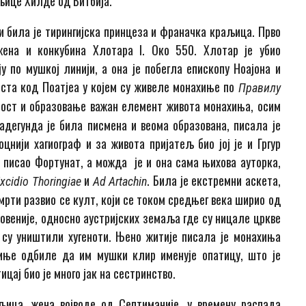
љице Хилде од Витбија.
 и била је тирингијска принцеза и франачка краљица. Прво
ена и конкубина Хлотара I. Око 550. Хлотар је убио
ју по мушкој линији, а она је побегла епископу Ноајона и
рста код Поатјеа у којем су живеле монахиње по
Правилу
еност и образовање важан елемент живота монахиња, осим
дегунда је била писмена и веома образована, писала је
оцнији хагиограф и за живота пријатељ био јој је и Гргур
но писао Фортунат, а можда је и она сама њихова ауторка,
и
. Била је екстремни аскета,
xcidio Thoringiae
Ad Artachin
мрти развио се култ, који се током средњег века ширио од
овеније, односно аустријских земаља где су ницале цркве
 су уништили хугеноти. Њено житије писала је монахиња
хиње одбиле да им мушки клир именује опатицу, што је
цај био је много јак на сестринство.
ица, жена војводе од Септиманије, у времену распада