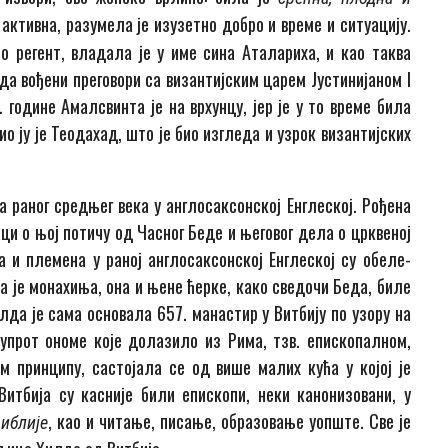
активна, разумела је изузетно добро и време и ситуацију.
о регент, владала је у име сина Аталариха, и као таква
ада вођени преговори са византијским царем Јустинијаном I
 године Амалсвинта је на врхунцу, јер је у то време била
о ју је Теодахад, што је био изгледа и узрок византијских
а раног средњег века у англосаксонској Енглеској. Рођена
аци о њој потичу од Часног Беде и његовог дела о црквеној
 и племена у раној англосаксонској Енглеској су обеле-
 је монахиња, она и њене ћерке, како сведочи Беда, биле
да је сама основала 657. манастир у Витбију по узору на
упрот ономе које долазило из Рима, тзв. епископалном,
м принципу, састојала се од више малих кућа у којој је
итбија су касније били епископи, неки канонизовани, у
, као и читање, писање, образовање уопште. Све је
иблије