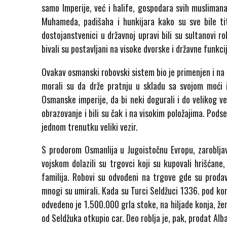
samo Imperije, već i halife, gospodara svih muslimana
Muhameda, padišaha i hunkijara kako su sve bile tit
dostojanstvenici u državnoj upravi bili su sultanovi r
bivali su postavljani na visoke dvorske i državne funkc
Ovakav osmanski robovski sistem bio je primenjen i na c
morali su da drže pratnju u skladu sa svojom moći i 
Osmanske imperije, da bi neki dogurali i do velikog vez
obrazovanje i bili su čak i na visokim položajima. Po
jednom trenutku veliki vezir.
S prodorom Osmanlija u Jugoistočnu Evropu, zarobljav
vojskom dolazili su trgovci koji su kupovali hrišćane,
familija. Robovi su odvođeni na trgove gde su prodava
mnogi su umirali. Kada su Turci Seldžuci 1336. pod ko
odvedeno je 1.500.000 grla stoke, na hiljade konja, že
od Seldžuka otkupio car. Deo roblja je, pak, prodat Alba