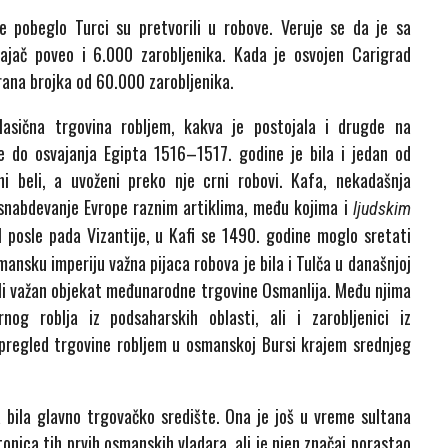
e pobeglo Turci su pretvorili u robove. Veruje se da je sa
jač poveo i 6.000 zarobljenika. Kada je osvojen Carigrad
ana brojka od 60.000 zarobljenika.
lasična trgovina robljem, kakva je postojala i drugde na
ve do osvajanja Egipta 1516–1517. godine je bila i jedan od
ni beli, a uvoženi preko nje crni robovi. Kafa, nekadašnja
 snabdevanje Evrope raznim artiklima, među kojima i
ljudskim
 I posle pada Vizantije, u Kafi se 1490. godine moglo sretati
ansku imperiju važna pijaca robova je bila i Tulča u današnjoj
bili važan objekat međunarodne trgovine Osmanlija. Među njima
nog roblja iz podsaharskih oblasti, ali i zarobljenici iz
 pregled trgovine robljem u osmanskoj Bursi krajem srednjeg
a bila glavno trgovačko središte. Ona je još u vreme sultana
nica tih prvih osmanskih vladara, ali je njen značaj porastao