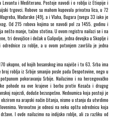
a Levantu i Mediteranu. Postoje navodi i o roblju iz Etiopije i
rsijski trgovci. Robove su mahom kupovala privatna lica, u 72
iz Magreba, Mađarske (49), a i Vlaha, Bugara (svega 33 iako je
kog. Od 215 robova kojima se navodi pol za 1455. godinu i
a nešto manje, tačno stotina. U ovom registru nailazi se i na
e, tri devojčice i dečak u Galipolje, jedna devojka u Skoplje i
i odrednice za roblje, a u ovom potonjem završila je jedna
170 ukupno, od kojih bosanskog ima najviše i to 63. Srba ima
roj roblja iz Srbije smanjio posle pada Despotovine, nego u
i potpunom pokoravanju Srbije. Nailazimo i na hercegovačko
ske pohode na ove krajeve i borbu protiv Kosača i drugog
nskoj najezdi, doduše bezuspešno. Nedoumica koja postoji je
s obzirom na arapski način čitanja, nismo u stanju da utvrdimo
Slovenima. Verovatno je odnosi na neku opštu odrednicu koja
države. I ovde nailazimo na indijsko roblje, ali za razliku od