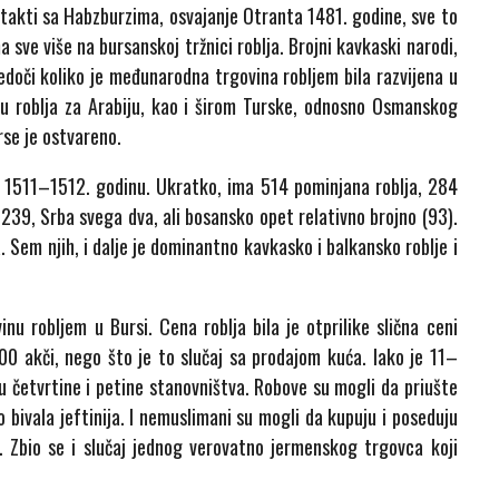
ontakti sa Habzburzima, osvajanje Otranta 1481. godine, sve to
 sve više na bursanskoj tržnici roblja. Brojni kavkaski narodi,
svedoči koliko je međunarodna trgovina robljem bila razvijena u
ju roblja za Arabiju, kao i širom Turske, odnosno Osmanskog
rse je ostvareno.
a 1511–1512. godinu. Ukratko, ima 514 pominjana roblja, 284
239, Srba svega dva, ali bosansko opet relativno brojno (93).
. Sem njih, i dalje je dominantno kavkasko i balkansko roblje i
u robljem u Bursi. Cena roblja bila je otprilike slična ceni
00 akči, nego što je to slučaj sa prodajom kuća. Iako je 11–
u četvrtine i petine stanovništva. Robove su mogli da priušte
 bivala jeftinija. I nemuslimani su mogli da kupuju i poseduju
. Zbio se i slučaj jednog verovatno jermenskog trgovca koji