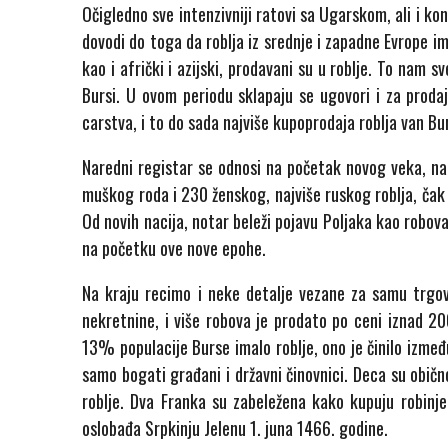
Očigledno sve intenzivniji ratovi sa Ugarskom, ali i k
dovodi do toga da roblja iz srednje i zapadne Evrope ima
kao i afrički i azijski, prodavani su u roblje. To nam 
Bursi. U ovom periodu sklapaju se ugovori i za proda
carstva, i to do sada najviše kupoprodaja roblja van Bu
Naredni registar se odnosi na početak novog veka, n
muškog roda i 230 ženskog, najviše ruskog roblja, čak 
Od novih nacija, notar beleži pojavu Poljaka kao robova
na početku ove nove epohe.
Na kraju recimo i neke detalje vezane za samu trgovin
nekretnine, i više robova je prodato po ceni iznad 20
13% populacije Burse imalo roblje, ono je činilo izmeđ
samo bogati građani i državni činovnici. Deca su obično
roblje. Dva Franka su zabeležena kako kupuju robinje
oslobađa Srpkinju Jelenu 1. juna 1466. godine.