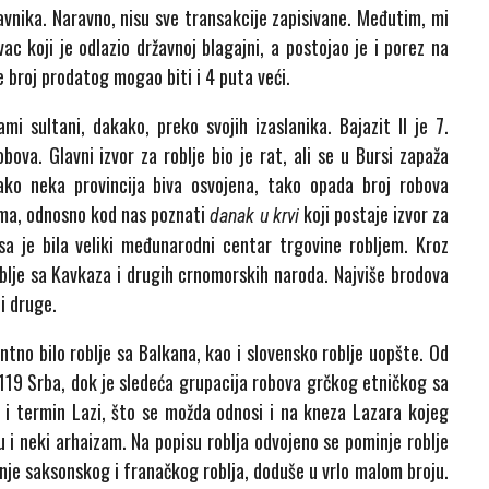
avnika. Naravno, nisu sve transakcije zapisivane. Međutim, mi
ac koji je odlazio državnoj blagajni, a postojao je i porez na
e broj prodatog mogao biti i 4 puta veći.
i sultani, dakako, preko svojih izaslanika. Bajazit II je 7.
va. Glavni izvor za roblje bio je rat, ali se u Bursi zapaža
kako neka provincija biva osvojena, tako opada broj robova
šima, odnosno kod nas poznati
koji postaje izvor za
danak u krvi
sa je bila veliki međunarodni centar trgovine robljem. Kroz
roblje sa Kavkaza i drugih crnomorskih naroda. Najviše brodova
i druge.
ntno bilo roblje sa Balkana, kao i slovensko roblje uopšte. Od
 119 Srba, dok je sledeća grupacija robova grčkog etničkog sa
i i termin Lazi, što se možda odnosi i na kneza Lazara kojeg
u i neki arhaizam. Na popisu roblja odvojeno se pominje roblje
anje saksonskog i franačkog roblja, doduše u vrlo malom broju.