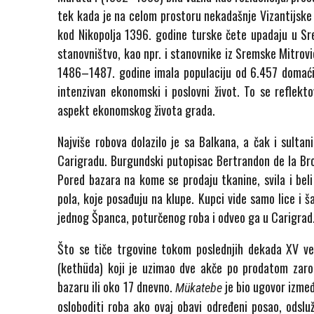
tek kada je na celom prostoru nekadašnje Vizantijsk
kod Nikopolja 1396. godine turske čete upadaju u Sre
stanovništvo, kao npr. i stanovnike iz Sremske Mitrovic
1486–1487. godine imala populaciju od 6.457 domaćins
intenzivan ekonomski i poslovni život. To se reflekto
aspekt ekonomskog života grada.
Najviše robova dolazilo je sa Balkana, a čak i sultan
Carigradu. Burgundski putopisac Bertrandon de la Broki
Pored bazara na kome se prodaju tkanine, svila i bel
pola, koje posađuju na klupe. Kupci vide samo lice i š
jednog Španca, poturčenog roba i odveo ga u Carigrad
Što se tiče trgovine tokom poslednjih dekada XV vek
(kethüda) koji je uzimao dve akče po prodatom zarob
bazaru ili oko 17 dnevno.
je bio ugovor izmeđ
Mükatebe
osloboditi roba ako ovaj obavi određeni posao, odsl