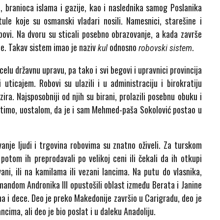
, branioca islama i gazije, kao i naslednika samog Poslanika
ule koje su osmanski vladari nosili. Namesnici, starešine i
obovi. Na dvoru su sticali posebno obrazovanje, a kada završe
ije. Takav sistem imao je naziv
odnosno
.
kul
robovski sistem
elu državnu upravu, pa tako i svi begovi i upravnici provincija
uticajem. Robovi su ulazili i u administraciju i birokratiju
ira. Najsposobniji od njih su birani, prolazili posebnu obuku i
dsetimo, uostalom, da je i sam Mehmed-paša Sokolović postao u
anje ljudi i trgovina robovima su znatno oživeli. Za turskom
 potom ih preprodavali po velikoj ceni ili čekali da ih otkupi
ni, ili na kamilama ili vezani lancima. Na putu do vlasnika,
mandom Andronika III opustošili oblast između Berata i Janine
na i dece. Deo je preko Makedonije završio u Carigradu, deo je
ncima, ali deo je bio poslat i u daleku Anadoliju.