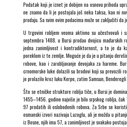
Podatak koji je iznet je dobijen na osnovu prihoda upr
ne znamo da li je postojala još neka taksa, kao ni nov
prodaju. Sa svim ovim podacima može se zaključiti da j
U trgovini robljem veoma aktivno su učestvovali i sam
septembra 1488. u Bursi prodao dvojicu mađarskih robo
jedna zanimljivost i kontradiktornost, a to je da 
poreklom iz te zemlje. Moguće je da je u pitanju derv
robove, kao i zarobljavanje devojaka za hareme. Bur
crnomorske luke dolazili su brodovi koji su prevozili 
je prolazilo kroz luku Kerpe, zatim Samsun, Benderegli 
Što se etničke strukture roblja tiče, u Bursi je domina
1455–1456. godine najviše je bilo srpskog roblja, čak
97 prodatih ili oslobođenih robova. Za Srbe se korist
osmanski izvori nazivaju Lazoglu, ali je možda u pitanj
iz Bosne, njih ima 57, a zanimljivost je svakako postoj