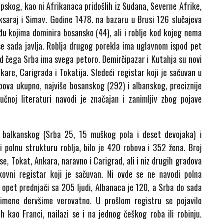
pskog, kao ni Afrikanaca pridošlih iz Sudana, Severne Afrike,
ksaraj i Simav. Godine 1478. na bazaru u Brusi 126 slučajeva
eđu kojima dominira bosansko (44), ali i roblje kod kojeg nema
se sada javlja. Roblja drugog porekla ima uglavnom ispod pet
 od čega Srba ima svega petoro. Demirčipazar i Kutahja su novi
kare, Carigrada i Tokatija. Sledeći registar koji je sačuvan u
bova ukupno, najviše bosanskog (292) i albanskog, preciznije
učnoj literaturi navodi je značajan i zanimljiv zbog pojave
, balkanskog (Srba 25, 15 muškog pola i deset devojaka) i
i polnu strukturu roblja, bilo je 420 robova i 352 žena. Broj
se, Tokat, Ankara, naravno i Carigrad, ali i niz drugih gradova
kovni registar koji je sačuvan. Ni ovde se ne navodi polna
 opet prednjači sa 205 ljudi, Albanaca je 120, a Srba do sada
rimene dervšime verovatno. U prošlom registru se pojavilo
 kao Franci, nailazi se i na jednog češkog roba ili robinju.