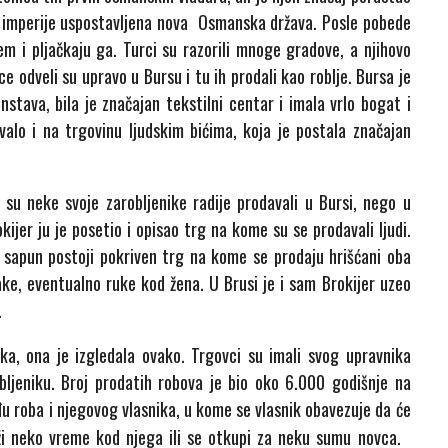
e imperije uspostavljena nova Osmanska država. Posle pobede
m i pljačkaju ga. Turci su razorili mnoge gradove, a njihovo
e odveli su upravo u Bursu i tu ih prodali kao roblje. Bursa je
tava, bila je značajan tekstilni centar i imala vrlo bogat i
valo i na trgovinu ljudskim bićima, koja je postala značajan
i su neke svoje zarobljenike radije prodavali u Bursi, nego u
jer ju je posetio i opisao trg na kome su se prodavali ljudi.
i sapun postoji pokriven trg na kome se prodaju hrišćani oba
ake, eventualno ruke kod žena. U Brusi je i sam Brokijer uzeo
.
a, ona je izgledala ovako. Trgovci su imali svog upravnika
ljeniku. Broj prodatih robova je bio oko 6.000 godišnje na
u roba i njegovog vlasnika, u kome se vlasnik obavezuje da će
uži neko vreme kod njega ili se otkupi za neku sumu novca.