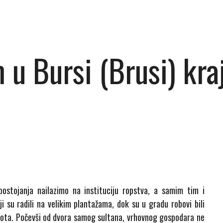
m u Bursi (Brusi) kr
ostojanja nailazimo na instituciju ropstva, a samim tim i
i su radili na velikim plantažama, dok su u gradu robovi bili
vota. Počevši od dvora samog sultana, vrhovnog gospodara ne