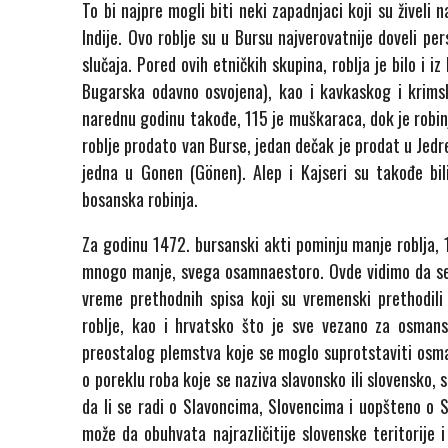
To bi najpre mogli biti neki zapadnjaci koji su živeli n
Indije. Ovo roblje su u Bursu najverovatnije doveli pe
slučaja. Pored ovih etničkih skupina, roblja je bilo i 
Bugarska odavno osvojena), kao i kavkaskog i krims
narednu godinu takođe, 115 je muškaraca, dok je robinj
roblje prodato van Burse, jedan dečak je prodat u Jedren
jedna u Gonen (Gönen). Alep i Kajseri su takođe bil
bosanska robinja.
Za godinu 1472. bursanski akti pominju manje roblja, 
mnogo manje, svega osamnaestoro. Ovde vidimo da se b
vreme prethodnih spisa koji su vremenski prethodil
roblje, kao i hrvatsko što je sve vezano za osman
preostalog plemstva koje se moglo suprotstaviti osma
o poreklu roba koje se naziva slavonsko ili slovensko, 
da li se radi o Slavoncima, Slovencima i uopšteno o 
može da obuhvata najrazličitije slovenske teritorije i 