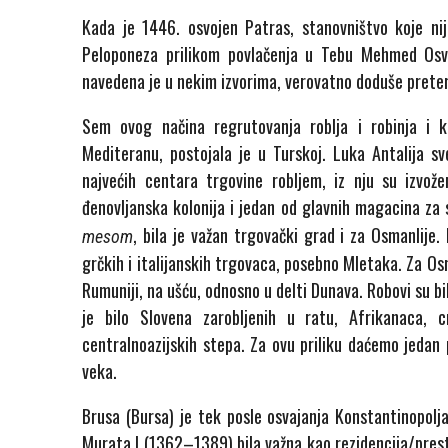
Kada je 1446. osvojen Patras, stanovništvo koje nij
Peloponeza prilikom povlačenja u Tebu Mehmed Osva
navedena je u nekim izvorima, verovatno doduše preter
Sem ovog načina regrutovanja roblja i robinja i k
Mediteranu, postojala je u Turskoj. Luka Antalija s
najvećih centara trgovine robljem, iz nju su izvože
đenovljanska kolonija i jedan od glavnih magacina za
, bila je važan trgovački grad i za Osmanlije.
mesom
grčkih i italijanskih trgovaca, posebno Mletaka. Za Osm
Rumuniji, na ušću, odnosno u delti Dunava. Robovi su 
je bilo Slovena zarobljenih u ratu, Afrikanaca, cr
centralnoazijskih stepa. Za ovu priliku daćemo jedan
veka.
Brusa (Bursa) je tek posle osvajanja Konstantinopolj
Murata I (1362–1389) bila važna kao rezidencija/presto