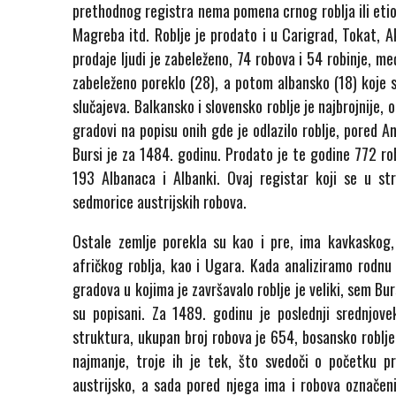
prethodnog registra nema pomena crnog roblja ili etio
Magreba itd. Roblje je prodato i u Carigrad, Tokat, A
prodaje ljudi je zabeleženo, 74 robova i 54 robinje, m
zabeleženo poreklo (28), a potom albansko (18) koje 
slučajeva. Balkansko i slovensko roblje je najbrojnije,
gradovi na popisu onih gde je odlazilo roblje, pored An
Bursi je za 1484. godinu. Prodato je te godine 772 ro
193 Albanaca i Albanki. Ovaj registar koji se u str
sedmorice austrijskih robova.
Ostale zemlje porekla su kao i pre, ima kavkaskog
afričkog roblja, kao i Ugara. Kada analiziramo rodnu 
gradova u kojima je završavalo roblje je veliki, sem Bur
su popisani. Za 1489. godinu je poslednji srednjove
struktura, ukupan broj robova je 654, bosansko roblje
najmanje, troje ih je tek, što svedoči o početku p
austrijsko, a sada pored njega ima i robova označenih