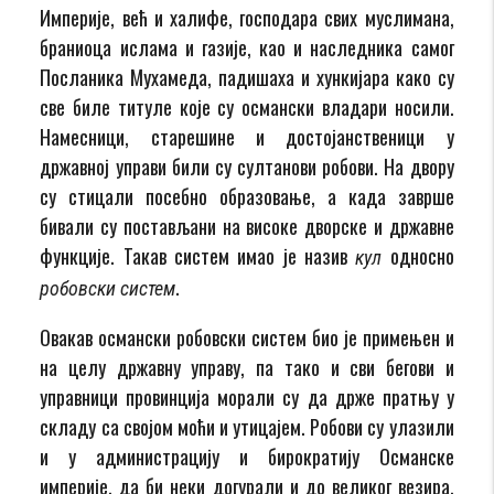
Империје, већ и халифе, господара свих муслимана,
браниоца ислама и газије, као и наследника самог
Посланика Мухамеда, падишаха и хункијара како су
све биле титуле које су османски владари носили.
Намесници, старешине и достојанственици у
државној управи били су султанови робови. На двору
су стицали посебно образовање, а када заврше
бивали су постављани на високе дворске и државне
функције. Такав систем имао је назив
односно
кул
.
робовски систем
Овакав османски робовски систем био је примењен и
на целу државну управу, па тако и сви бегови и
управници провинција морали су да држе пратњу у
складу са својом моћи и утицајем. Робови су улазили
и у администрацију и бирократију Османске
империје, да би неки догурали и до великог везира.