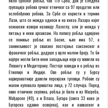
било српског робља, чак 119 Срба, док је следећа
групација робова грчког етничког са 97 продатих или
ослобођених робова. За Србе се користи и термин
Лази, што се можда односи и на кнеза Лазара којег
османски извори називају Лазоглу, али је можда у
питању и неки архаизам. На попису робља одвојено
се помиње робље из Босне, њих има 57, а
занимљивост је свакако постојање саксонског и
франачког робља, додуше у врло малом броју. То би
најпре могли бити неки западњаци који су живели на
Леванту и Медитерану. Постоје наводи и о робљу из
Етиопије и Индије. Ово робље су у Бурсу
највероватније довели персијски трговци. Робове су
махом куповала приватна лица, у 72 случаја. Поред
ових етничких скупина, робља је било и из Магреба,
Мађарске (49), а и Влаха, Бугара (свега 33 иако је
Бугарска одавно освојена), као и кавкаског и