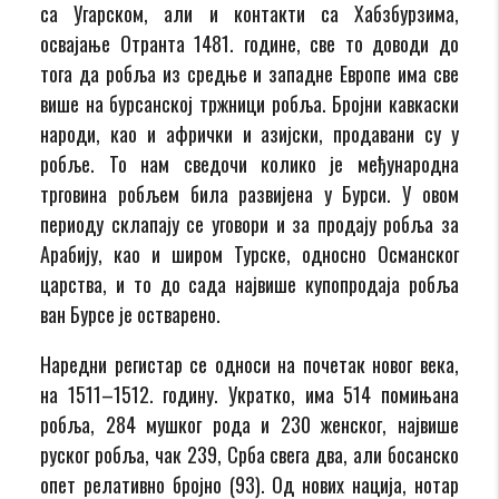
са Угарском, али и контакти са Хабзбурзима,
освајање Отранта 1481. године, све то доводи до
тога да робља из средње и западне Европе има све
више на бурсанској тржници робља. Бројни кавкаски
народи, као и афрички и азијски, продавани су у
робље. То нам сведочи колико је међународна
трговина робљем била развијена у Бурси. У овом
периоду склапају се уговори и за продају робља за
Арабију, као и широм Турске, односно Османског
царства, и то до сада највише купопродаја робља
ван Бурсе је остварено.
Наредни регистар се односи на почетак новог века,
на 1511–1512. годину. Укратко, има 514 помињана
робља, 284 мушког рода и 230 женског, највише
руског робља, чак 239, Срба свега два, али босанско
опет релативно бројно (93). Од нових нација, нотар