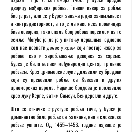
двојицу мађарских робова. Главни извор за робље
био је рат, али се у Бурси запажа једна занимљивост
и контрадикторност, а то је да како нека провинција
бива освојена, тако опада број робова пореклом из те
земље. Могуће је да је у питању дервшима, односно
код нас познати
који постаје извор за
данак у крви
робове, као и заробљавање девојака за хареме.
Бурса је била велики међународни центар трговине
робљем. Кроз црноморске луке долазили су бродови
који су превозили робље са Кавказа и других
црноморских народа. Највише бродова је пролазило
кроз луку Керпе, затим Самсун, Бендерегли и друге.
Што се етничке структуре робља тиче, у Бурси је
доминантно било робље са Балкана, као и словенско
робље уопште. Од 1455–1456. године највише је