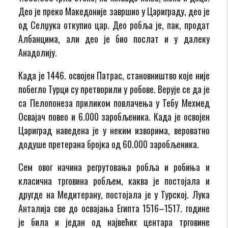
Део је преко Македоније завршио у Цариграду, део је
од Селџука откупио цар. Део робља је, пак, продат
Албанцима, али део је био послат и у далеку
Анадолију.
Када је 1446. освојен Патрас, становништво које није
побегло Турци су претворили у робове. Верује се да је
са Пелопонеза приликом повлачења у Тебу Мехмед
Освајач повео и 6.000 заробљеника. Када је освојен
Цариград наведена је у неким изворима, вероватно
додуше претерана бројка од 60.000 заробљеника.
Сем овог начина регрутовања робља и робиња и
класична трговина робљем, каква је постојала и
другде на Медитерану, постојала је у Турској. Лука
Анталија све до освајања Египта 1516–1517. године
је била и један од највећих центара трговине