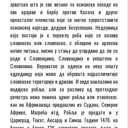
хрватско што је све везано за османске походе на
ове крајеве и борбу против Косача и другог
преосталог племства које се могло супротставити
османској најезди, додуше безуспешно. Недоумица
која постоји је о пореклу роба које се назива
славонско или словенско, с обзиром на арапски
начин читања, нисмо у стању да утврдимо да ли се
ради о Славонцима, Словенцима и уопштено о
Словенима. Вероватно је односи на неку општу
одредницу која може да обухвата најразличитије
словенске територије и државе. И овде наилазимо на
индијско робље, али за разлику од претходног
регистра нема помена црног робља или етиопског,
као ни Африканаца придошлих из Судана, Северне
Африке, Магреба итд. Робље је продато и у
Цариград, Токат, Аксарај и Симав. Године 1478. на
базару у Бруси 126 случајева продаје људи је