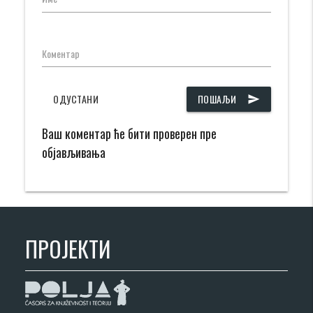
Коментар
ОДУСТАНИ
ПОШАЉИ
send
Ваш коментар ће бити проверен пре
објављивања
ПРОЈЕКТИ