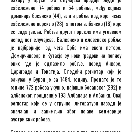
забележено, 74 робова и 54 робиње, међу којима
доминира босанско (44), али и робље код којег нема
забележено порекло (28), а потом албанско (18) које
се сада јавља. Робља другог порекла има углавном
испод пет случајева. Балканско и словенско робље
је најбројније, од чега Срба има свега петоро.
Демирчипазар и Кутахја су нови градови на попису
оних где је одлазило робље, поред Анкаре,
Цариграда и Токатија. Следећи регистар који је
сачуван у Бурси је за 1484. годину. Продато је те
године 772 робова укупно, највише босанског (292) и
албанског, прецизније 193 Албанаца и Албанки. Овај
регистар који се у стручној литератури наводи је
значајан и занимљив због појаве седморице
аустријских робова.