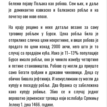
бележи појаву Пољака као робова. Сем њих, и даље
је доминантно кавкаско и балканско робље и на
почетку ове нове епохе.
На крају рецимо и неке детаље везане за саму
трговину робљем у Бурси. Цена робља била је
отприлике слична цени некретнине, и више робова је
продато по цени изнад 2000 акчи, него што је то
случај са продајом кућа. Иако је 11–13% популације
Бурсе имало робље, оно је чинило између четвртине
и петине становништва. Робове су могли да приуште
само богати грађани и државни чиновници. Деца су
обично бивала јефтинија. И немуслимани су могли да
купују и поседују робље. Два Франка су забележена
како купују робиње. Збио се и случај једног
вероватно јерменског трговца који ослобађа Српкињу
Јелену 1. јуна 1466. године.