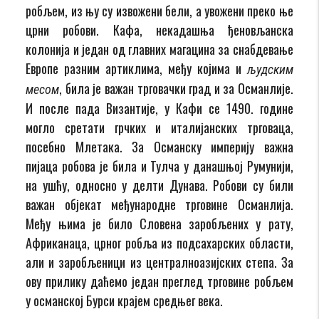
робљем, из њу су извожени бели, а увожени преко ње
црни робови. Кафа, некадашња ђеновљанска
колонија и један од главних магацина за снабдевање
Европе разним артиклима, међу којима и
људским
, била је важан трговачки град и за Османлије.
месом
И после пада Византије, у Кафи се 1490. године
могло сретати грчких и италијанских трговаца,
посебно Млетака. За Османску империју важна
пијаца робова је била и Тулча у данашњој Румунији,
на ушћу, односно у делти Дунава. Робови су били
важан објекат међународне трговине Османлија.
Међу њима је било Словена заробљених у рату,
Африканаца, црног робља из подсахарских области,
али и заробљеници из централноазијских степа. За
ову прилику даћемо један преглед трговине робљем
у османској Бурси крајем средњег века.