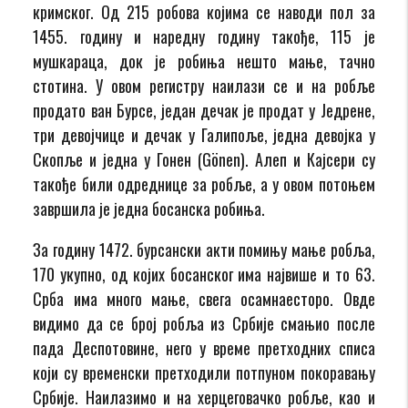
кримског. Од 215 робова којима се наводи пол за
1455. годину и наредну годину такође, 115 је
мушкараца, док је робиња нешто мање, тачно
стотина. У овом регистру наилази се и на робље
продато ван Бурсе, један дечак је продат у Једрене,
три девојчице и дечак у Галипоље, једна девојка у
Скопље и једна у Гонен (Gönen). Алеп и Кајсери су
такође били одреднице за робље, а у овом потоњем
завршила је једна босанска робиња.
За годину 1472. бурсански акти помињу мање робља,
170 укупно, од којих босанског има највише и то 63.
Срба има много мање, свега осамнаесторо. Овде
видимо да се број робља из Србије смањио после
пада Деспотовине, него у време претходних списа
који су временски претходили потпуном покоравању
Србије. Наилазимо и на херцеговачко робље, као и