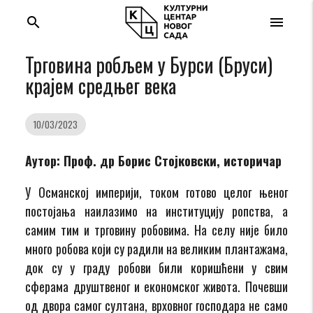
search
menu
Трговина робљем у Бурси (Бруси)
крајем средњег века
10/03/2023
Аутор: Проф. др Борис Стојковски, историчар
У Османској империји, током готово целог њеног
постојања наилазимо на институцију ропства, а
самим тим и трговину робовима. На селу није било
много робова који су радили на великим плантажама,
док су у граду робови били коришћени у свим
сферама друштвеног и економског живота. Почевши
од двора самог султана, врховног господара не само