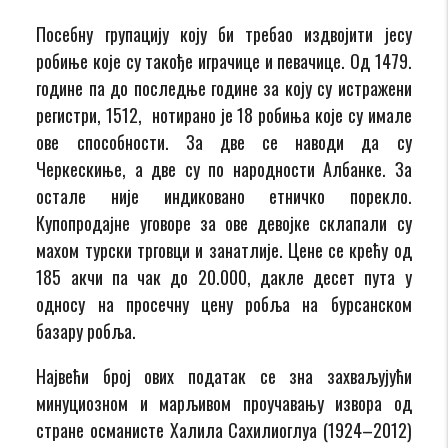
Посебну групацију коју би требао издвојити јесу
робиње које су такође играчице и певачице. Од 1479.
године па до последње године за коју су истражени
регистри, 1512, нотирано је 18 робиња које су имале
ове способности. За две се наводи да су
Черкескиње, а две су по народности Албанке. За
остале није индиковано етничко порекло.
Купопродајне уговоре за ове девојке склапали су
махом турски трговци и занатлије. Цене се крећу од
185 акчи па чак до 20.000, дакле десет пута у
односу на просечну цену робља на бурсанском
базару робља.
Највећи број ових податак се зна захваљујући
минуциозном и марљивом проучавању извора од
стране османисте Халила Сахилиоглуа (1924–2012)