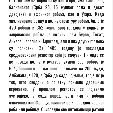
Остале земље порекла су као и пре, има кавкаског,
балканског (Срба 25, 15 мушког пола и десет
девојака) и афричког робља, као и Угара. Када
анализирамо родну и полну структуру робља, било је
420 робова и 352 жена. Број градова у којима је
завршавало робље је велики, сем Бурсе, Токат,
Анкара, наравно и Цариград, али и низ других градова
су пописани. За 1489. годину је последњи
средњовековни регистар који је сачуван. Ни овде се
не наводи полна структура, укупан број робова је
654, босанско робље опет предњачи са 205 људи,
Албанаца је 120, а Срба до сада најмање, троје их је
тек, што сведочи о почетку примене дервшиме
вероватно. У прошлом регистру се појавило
аустријско, а сада поред њега има и робова
означених као Франци, наилази се и на једног чешког
роба или робињу. Очигледно све интензивнији ратови