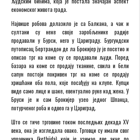
људским бићима, која је постала значајан аспект
економског живота града.
Највише робова долазило је са Балкана, а чак и
султани су неке своје заробљенике радије
продавали у Бурси, него у Цариграду. Бургундски
путописац Бертрандон де ла Брокијер ју је посетио и
описао трг на коме су се продавали људи. Поред
базара на коме се продају тканине, свила и бели
сапун постоји покривен трг на коме се продају
хришћани оба пола, које посађују на клупе. Купци
виде само лице и шаке, евентуално руке код жена. У
Бруси је и сам Брокијер узео једног Шпанца,
потурченог роба и одвео га у Цариград.
Што се тиче трговине током последњих декада XV
века, она је изгледала овако. Трговци су имали свог
управника (kethüda) који је узимао две акче по