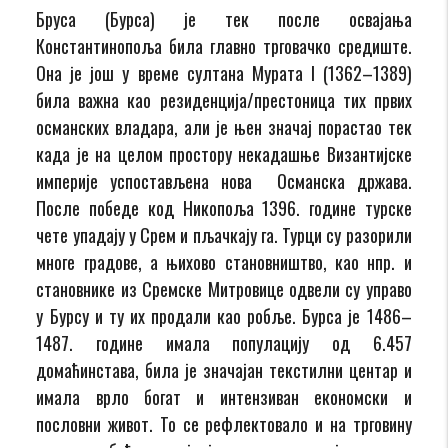
Бруса (Бурса) је тек после освајања
Константинопоља била главно трговачко средиште.
Она је још у време султана Мурата I (1362–1389)
била важна као резиденција/престоница тих првих
османских владара, али је њен значај порастао тек
када је на целом простору некадашње Византијске
империје успостављена нова Османска држава.
После победе код Никопоља 1396. године турске
чете упадају у Срем и пљачкају га. Турци су разорили
многе градове, а њихово становништво, као нпр. и
становнике из Сремске Митровице одвели су управо
у Бурсу и ту их продали као робље. Бурса је 1486–
1487. године имала популацију од 6.457
домаћинстава, била је значајан текстилни центар и
имала врло богат и интензиван економски и
пословни живот. То се рефлектовало и на трговину