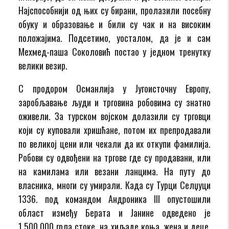
Најспособнији од њих су бирани, пролазили посебну
обуку и образовање и били су чак и на високим
положајима. Подсетимо, уосталом, да је и сам
Мехмед-паша Соколовић постао у једном тренутку
велики везир.
С продором Османлија у Југоисточну Европу,
заробљавање људи и трговина робовима су знатно
оживели. За турском војском долазили су трговци
који су куповали хришћане, потом их препродавали
по великој цени или чекали да их откупи фамилија.
Робови су одвођени на тргове где су продавани, или
на камилама или везани ланцима. На путу до
власника, многи су умирали. Када су Турци Селџуци
1336. под командом Андроника III опустошили
област између Берата и Јанине одведено је
1.500.000 грла стоке, на хиљаде коња, жена и деце.