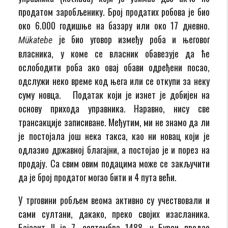
продатом заробљенику. Број продатих робова је био
око 6.000 годишње на базару или око 17 дневно.
je био уговор између роба и његовог
Mükatebe
власника, у коме се власник обавезује да ће
ослободити роба ако овај обави одређени посао,
одслужи неко време код њега или се откупи за неку
суму новца. Податак који је изнет је добијен на
основу прихода управника. Наравно, нису све
трансакције записиване. Међутим, ми не знамо да ли
је постојала још нека такса, као ни новац који је
одлазио државној благајни, а постојао је и порез на
продају. Са свим овим подацима може се закључити
да је број продатог могао бити и 4 пута већи.
У трговини робљем веома активно су учествовали и
сами султани, дакако, преко својих изасланика.
Бајазит II је 7. септембра 1488. у Бурси продао