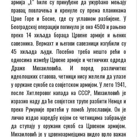
армија „Е“ биле су принуђене да ужурбано мењају
правац повлачења и кренуле су према планинама
Црне Горе и Босне, где су углавном разбијене. У
Београдској операцији погинуло је око 4500 и рањено
преко 14 хиљада бораца Црвене армије и њених
савезника. Вермахт и његови савезници изгубили су
45 хиљада људи. Посебно треба нешто рећи о
односима између Црвене армије и четничких одреда
Драже Михаиловића. И поред различитих
идеолошких ставова, четници нису желели да улазе
у оружане сукобе са совјетском армијом. У лето 1941,
после Хитлеровог напада на СССР, Михаиловић је
изразио наду да ће совјетске трупе разбити Немце и
преко Румуније притећи у помоћ Југославији. Он је
лично издао наредбу којом се четницима забрањује
да ступају у оружани сукоб са Црвеном армијом.
Михаиловић је у црвеноармејцима видео врло важан