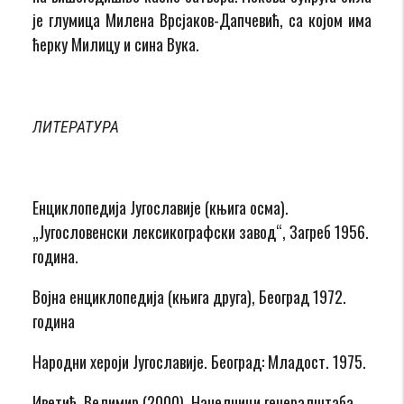
је глумица Милена Врсјаков-Дапчевић, са којом има
ћерку Милицу и сина Вука.
ЛИТЕРАТУРА
Енциклопедија Југославије (књига осма).
„Југословенски лексикографски завод“, Загреб 1956.
година.
Војна енциклопедија (књига друга), Београд 1972.
година
Народни хероји Југославије. Београд: Младост. 1975.
Иветић, Велимир (2000). Начелници генералштаба