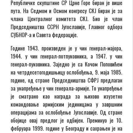
Републичке скупштине СР Црне Горе биран је више
пута. На Седмом и Осмом конгресу СКЈ биран је за
члана Централног комитета СКЈ. Био је члан
Председништва ССРН Југославије, Главног одбора
СУБНОР-а и Савета федерације.
Године 1943. произведен је у чин генерал-мајора,
1944. у чин генерал-потпуковника, а 1947. у чин
генерал-пуковника. Заједно је са Кочом Поповићем
на четрдесетогодишњицу ослобођења, 9. маја 1985.
године, од стране Председништва СФРЈ предлаган
за унапређење у чин генерала-армије. То унапређење
је сматрано као награда за њихово изузетно
командовање армијским јединицама у завршним
операцијама за ослобођење Југославије. Од стране
обојице овај предлог је одбијен. Преминуо је 10.
фебруара 1999. године у Београду и сахрањен је на