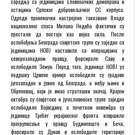
сарадњу са јединицама словеначких домобрана и
остацима Српског добровољачког СС корпуса.
Одреди пронемачки настројене такозване Владе
националног спаса Милана Недића фактички су
престали да постоје као војна сила. После
ослобођења Београда совјетске трупе су заједно са
јединицама НОВЈ наставиле са операцијама у
северозападном правцу, форсирале Саву и
ослободиле Земун. Поред тога, јединице НОВЈ уз
подршку Црвене армије ослободиле су градове
југозападно и јужно од Београда, а међу њима и
Обреновац, који је имао стратешки значај. Крајем
октобра су совјетске и југословенске трупе заједно
ослободиле Војводину, а почетком новембра су
јединице Трећег украјинског фронта извршиле
прегруписање у правцу Будимпеште и Беча,
форсирале су Дунав и ослободиле територије