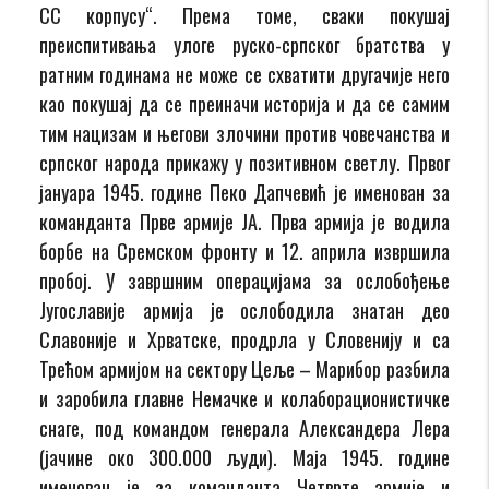
СС корпусу“. Према томе, сваки покушај
преиспитивања улоге руско-српског братства у
ратним годинама не може се схватити другачије него
као покушај да се преиначи историја и да се самим
тим нацизам и његови злочини против човечанства и
српског народа прикажу у позитивном светлу. Првог
јануара 1945. године Пеко Дапчевић је именован за
команданта Прве армије ЈА. Прва армија је водила
борбе на Сремском фронту и 12. априла извршила
пробој. У завршним операцијама за ослобођење
Југославије армија је ослободила знатан део
Славоније и Хрватске, продрла у Словенију и са
Трећом армијом на сектору Цеље – Марибор разбила
и заробила главне Немачке и колаборационистичке
снаге, под командом генерала Александера Лера
(јачине око 300.000 људи). Маја 1945. године
именован је за команданта Четврте армије и