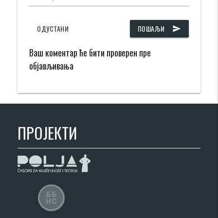
ОДУСТАНИ
ПОШАЉИ
send
Ваш коментар ће бити проверен пре
објављивања
ПРОЈЕКТИ