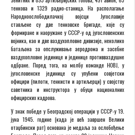
тенкова и 1329 радио-станица. На располагање
Народноослободилачкој војсци Југославије
стављене су две тенковске бригаде, које су
формиране и наоружане у СССР-у од југословенских
војника, као и две ваздухопловне дивизије, неколико
батаљона за опслуживање аеродрома и засебне
ваздухопловне јединице и јединице противваздушне
одбране. Поред тога, на молбу команде НОВЈ, у
југословенске јединице су упућени совјетски
официри (пилоти, тенкисти и артиљерци) у својству
саветника и инструктора у обуци националних
официрских кадрова.
У знак победе у Београдској операцији у СССР-у 19.
јуна 1945. године (када је већ завршен Велики
отаџбински рат) основана је медаља за ослобођење