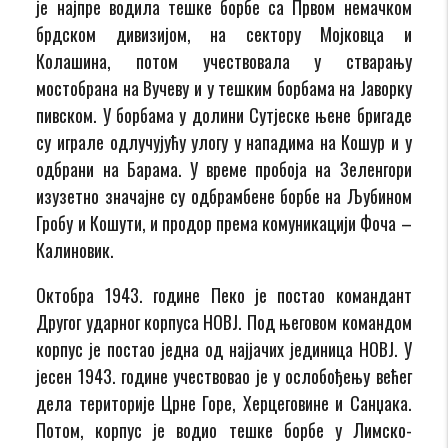
је најпре водила тешке борбе са Првом немачком
брдском дивизијом, на сектору Мојковца и
Колашина, потом учествовала у стварању
мостобрана на Вучеву и у тешким борбама на Јаворку
пивском. У борбама у долини Сутјеске њене бригаде
су играле одлучујућу улогу у нападима на Кошур и у
одбрани на Барама. У време пробоја на Зеленгори
изузетно значајне су одбрамбене борбе на Љубином
Гробу и Кошути, и продор према комуникацији Фоча –
Калиновик.
Октобра 1943. године Пеко је постао командант
Другог ударног корпуса НОВЈ. Под његовом командом
корпус је постао једна од најјачих јединица НОВЈ. У
јесен 1943. године учествовао је у ослобођењу већег
дела територије Црне Горе, Херцеговине и Санџака.
Потом, корпус је водио тешке борбе у Лимско-