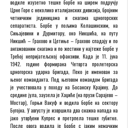
водиле изузетно тешке борбе на ширем подручју
Црне Горе с неколико италијанских дивизија, бројним
четничким јединицама и снагама црногорских
сепаратиста. Борбе у пољима Колашинским, на
Сињајевини и Дурмитору, око Никшића, на путу
Никшић – Грахово и Цетиње – Грахово спадају и по
ангажованим снагама и по жестини у најтеже борбе у
Трећој непријатељској офанзиви. Када је 11. јуна
1942. године формирана Четврта пролетерска
црногорска ударна бригада, Пеко је именован за
њеног команданта. Под његовом командом бригада
је учествовала у походу на Босанску Крајину. До
средине јула, заузела је Хаџиће (на прузи Сарајево –
Мостар), Горњи Вакуф и водила борбе на сектору
Бугојна. У августу је извршила два снажна напада на
јако утврђени Купрес и претрпела тешке губитке.
После овога водила је борбе с јаким немачким