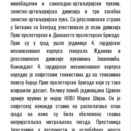
минобацачки и самоходно-артиљеријски пукови,
зенитно-артиљеријска дивизија и три засебна
зенитно-артиљеријска пука. Са југословенске стране
у биткама за Београд учествовало је осам дивизија
Прве пролетерске и Дванаесте пролетерске бригаде.
Прве су у град ушле јединице 4. гардијског
механизованог корпуса генерала Жданова и
југословенске дивизије пуковника Јовановића.
Командант 4. гардијског механизованог корпуса
наредио је совјетским тенкистима да на тенковима
повезу борце Прве пролетерске бригаде који су тако
извршили десант. Велику помоћ јединицама Црвене
армије пружио је мајор НОВЈ Марко Шијан. Он је
совјетској команди ставио на располагање план
града на коме су била обележена главна
непријатељска митраљеска гнезда. Престоница
Југославије у потпуности је ослобођена нешто