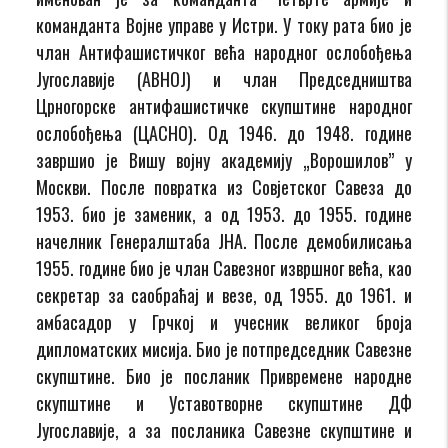
команданта Војне управе у Истри. У току рата био је
члан Антифашистичког већа народног ослобођења
Југославије (АВНОЈ) и члан Председништва
Црногорске антифашистичке скупштине народног
ослобођења (ЦАСНО). Од 1946. до 1948. године
завршио је Вишу војну академију „Ворошилов” у
Москви. После повратка из Совјетског Савеза до
1953. био је заменик, а од 1953. до 1955. године
начелник Генералштаба ЈНА. После демобилисања
1955. године био је члан Савезног извршног већа, као
секретар за саобраћај и везе, од 1955. до 1961. и
амбасадор у Грчкој и учесник великог броја
дипломатских мисија. Био је потпредседник Савезне
скупштине. Био је посланик Привремене народне
скупштине и Уставотворне скупштине ДФ
Југославије, а за посланика Савезне скупштине и