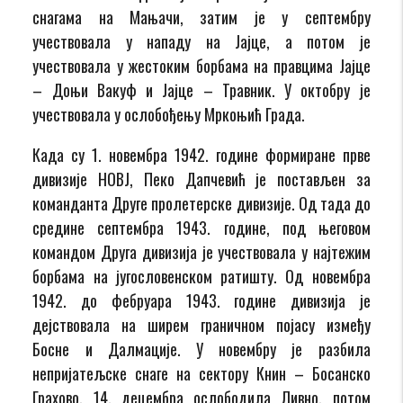
снагама на Мањачи, затим је у септембру
учествовала у нападу на Јајце, а потом је
учествовала у жестоким борбама на правцима Јајце
– Доњи Вакуф и Јајце – Травник. У октобру је
учествовала у ослобођењу Мркоњић Града.
Када су 1. новембра 1942. године формиране прве
дивизије НОВЈ, Пеко Дапчевић је постављен за
команданта Друге пролетерске дивизије. Од тада до
средине септембра 1943. године, под његовом
командом Друга дивизија је учествовала у најтежим
борбама на југословенском ратишту. Од новембра
1942. до фебруара 1943. године дивизија је
дејствовала на ширем граничном појасу између
Босне и Далмације. У новембру је разбила
непријатељске снаге на сектору Книн – Босанско
Грахово, 14. децембра ослободила Ливно, потом