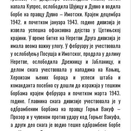
напала Купрес, ослободила Шујицу и Дувно и водила
борбе на правцу Дувно – Имотски. Крајем децембра
1942. и почетком јануара 1943. године дивизија је
извела успешна офанзивна дејства у Цетињској
крајини. У време битке на Неретви Друга дивизија је
имала веома важну улогу. У фебруару је учествовала
у ослобођењу Посушја и Имотског, продрла у долину
Неретве, ослободила Дрежницу и Јабланицу, и
делом снага учествовала у нападима на Коњиц.
Хероизам њених бораца и успеси штаба и
команданта посебно су дошли до изражаја у тешким
борбама крајем фебруара и почетком марта 1943.
године. Главнина снага дивизије учествовала је у
одбрамбеним борбама на правцу Горњи Вакуф –
Прозор и у чувеном против удару код Горњег Вакуфа,
а други део снага је водио тешке одбрамбене борбе