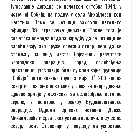
Југославије догодио се почетком октобра 1944. у
источној Србији, на подручју села Михајловац код
Неготина. Тамо су четници заклали неколико
официра 19. стрељачке дивизије. После тога је
совјетска команда издала наредбу да се четници не
заробљавају ако пруже оружани отпор, него да се
стрељају на лицу места. Најважнији резултати
Београдске операције, поред ослобођења
престонице Југославије, били су слом војне групације
„Србија“, потискивање групе армија „F“ 200 km на
север и стварање повољних услова за напредовање
Црвене армије у офанзиви за ослобођење источне
Европе, а поготово у оквиру Будимпештанске
операције. Одреди српских четника Драже
Михаиловића и хрватских усташа повлачили су се на
север, према Словенији, у покушају да успоставе