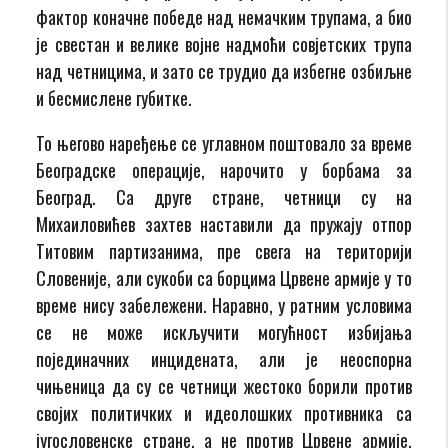
фактор коначне победе над немачким трупама, а био
је свестан и велике војне надмоћи совјетских трупа
над четницима, и зато се трудио да избегне озбиљне
и бесмислене губитке.
То његово наређење се углавном поштовало за време
Београдске операције, нарочито у борбама за
Београд. Са друге стране, четници су на
Михаиловићев захтев наставили да пружају отпор
Титовим партизанима, пре свега на територији
Словеније, али сукоби са борцима Црвене армије у то
време нису забележени. Наравно, у ратним условима
се не може искључити могућност избијања
појединачних инцидената, али је неоспорна
чињеница да су се четници жестоко борили против
својих политичких и идеолошких противника са
југословенске стране, а не против Црвене армије.