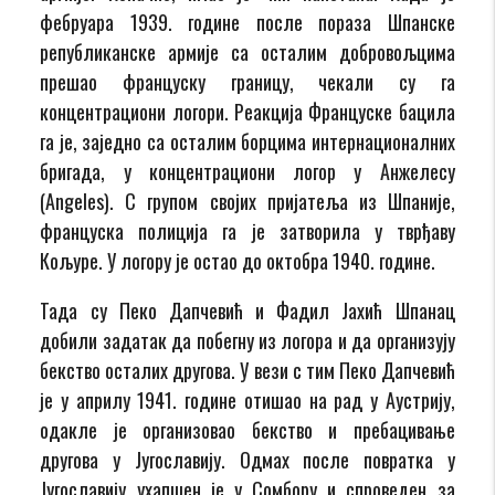
фебруара 1939. године после пораза Шпанске
републиканске армије са осталим добровољцима
прешао француску границу, чекали су га
концентрациони логори. Реакција Француске бацила
га је, заједно са осталим борцима интернационалних
бригада, у концентрациони логор у Анжелесу
(Angeles). С групом својих пријатеља из Шпаније,
француска полиција га је затворила у тврђаву
Кољуре. У логору је остао до октобра 1940. године.
Тада су Пеко Дапчевић и Фадил Јахић Шпанац
добили задатак да побегну из логора и да организују
бекство осталих другова. У вези с тим Пеко Дапчевић
је у априлу 1941. године отишао на рад у Аустрију,
одакле је организовао бекство и пребацивање
другова у Југославију. Одмах после повратка у
Југославију ухапшен је у Сомбору и спроведен за