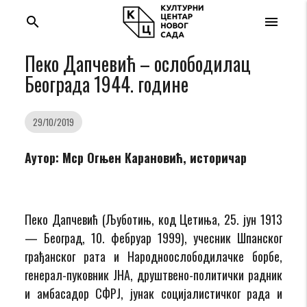
search
menu
Пеко Дапчевић – ослободилац
Београда 1944. године
29/10/2019
Аутор:
Мср Огњен Карановић, историчар
Пеко Дапчевић (Љуботињ, код Цетиња, 25. јун 1913
— Београд, 10. фебруар 1999), учесник Шпанског
грађанског рата и Народноослободилачке борбе,
генерал-пуковник ЈНА, друштвено-политички радник
и амбасадор СФРЈ, јунак социјалистичког рада и