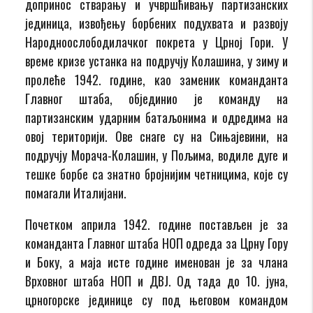
допринос стварању и учвршћивању партизанских
јединица, извођењу борбених подухвата и развоју
Народноослободилачког покрета у Црној Гори. У
време кризе устанка на подручју Колашина, у зиму и
пролеће 1942. године, као заменик команданта
Главног штаба, објединио је команду на
партизанским ударним батаљонима и одредима на
овој територији. Ове снаге су на Сињајевини, на
подручју Морача-Колашин, у Пољима, водиле дуге и
тешке борбе са знатно бројнијим четницима, које су
помагали Италијани.
Почетком априла 1942. године постављен је за
команданта Главног штаба НОП одреда за Црну Гору
и Боку, а маја исте године именован је за члана
Врховног штаба НОП и ДВЈ. Од тада до 10. јуна,
црногорске јединице су под његовом командом