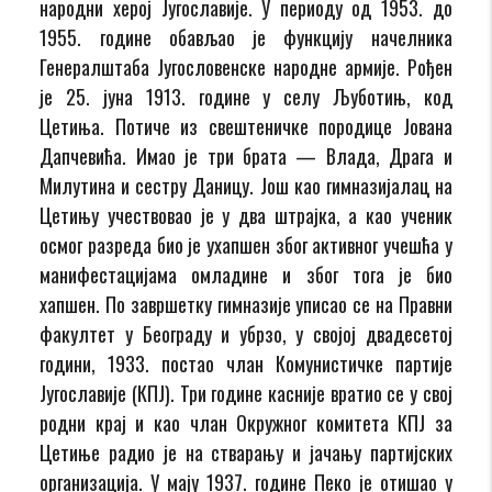
народни херој Југославије. У периоду од 1953. до
1955. године обављао је функцију начелника
Генералштаба Југословенске народне армије. Рођен
је 25. јуна 1913. године у селу Љуботињ, код
Цетиња. Потиче из свештеничке породице Јована
Дапчевића. Имао је три брата — Влада, Драга и
Милутина и сестру Даницу. Још као гимназијалац на
Цетињу учествовао је у два штрајка, а као ученик
осмог разреда био је ухапшен због активног учешћа у
манифестацијама омладине и због тога је био
хапшен. По завршетку гимназије уписао се на Правни
факултет у Београду и убрзо, у својој двадесетој
години, 1933. постао члан Комунистичке партије
Југославије (КПЈ). Три године касније вратио се у свој
родни крај и као члан Окружног комитета КПЈ за
Цетиње радио је на стварању и јачању партијских
организација. У мају 1937. године Пеко је отишао у