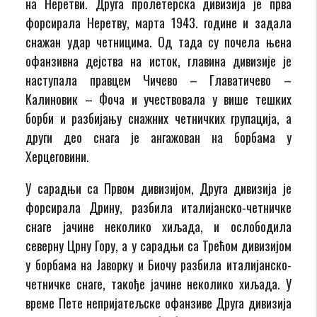
на Неретви. Друга пролетерска дивизија је прва
форсирала Неретву, марта 1943. године и задала
снажан удар четницима. Од тада су почела њена
офанзивна дејства на исток, главина дивизије је
наступала правцем Чичево – Главатичево –
Калиновик – Фоча и учествовала у више тешких
борби и разбијању снажних четничких групација, а
други део снага је ангажован на борбама у
Херцеговини.
У сарадњи са Првом дивизијом, Друга дивизија је
форсирала Дрину, разбила италијанско-четничке
снаге јачине неколико хиљада, и ослободила
северну Црну Гору, а у сарадњи са Трећом дивизијом
у борбама на Јаворку и Биочу разбила италијанско-
четничке снаге, такође јачине неколико хиљада. У
време Пете непријатељске офанзиве Друга дивизија