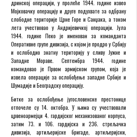
дринској операцији, у пролеће 1944. године извео
Мојковачку операцију и друге подухвате за одбрану
слободне територије Црне Горе и Санџака, а током
лета учествовао у Андријевичкој операцији. Јула
1944. године Пеко је именован за команданта
Оперативне групе дивизија, с којом је продро у Србију
и ослободио знатну територију у сливу Јужне и
Западне Мораве. Септембра 1944. године
командовао је Првом армијском групом, која је
извела операције за ослобођење западне Србије и
Шумадије и Београдску операцију.
Битке за ослобођење југословенске престонице
отпочеле су 14. октобра. У њима су учествовали
црвеноармејци 4. гардијског механизованог корпуса,
затим 73. и 106. гардијска и 236. стрељачка
дивизија, артиљеријске бригаде, артиљеријски,