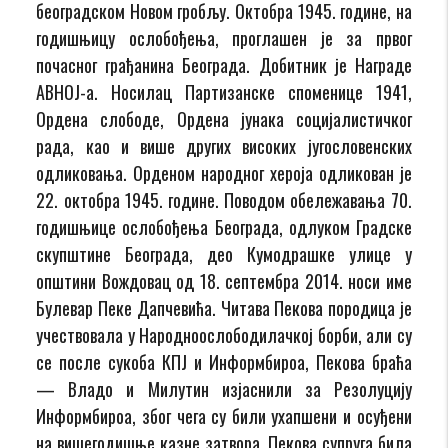
београдском Новом гробљу. Октобра 1945. године, на
годишњицу ослобођења, проглашен је за првог
почасног грађанина Београда. Добитник је Награде
АВНОЈ-а. Носилац Партизанске споменице 1941,
Ордена слободе, Ордена јунака социјалистичког
рада, као и више других високих југословенских
одликовања. Орденом народног хероја одликован је
22. октобра 1945. године. Поводом обележавања 70.
годишњице ослобођења Београда, одлуком Градске
скупштине Београда, део Кумодрашке улице у
општини Вождовац од 18. септембра 2014. носи име
Булевар Пеке Дапчевића. Читава Пекова породица је
учествовала у Народноослободилачкој борби, али су
се после сукоба КПЈ и Информбироа, Пекова браћа
— Владо и Милутин изјаснили за Резолуцију
Информбироа, због чега су били ухапшени и осуђени
на вишегодишње казне затвора. Пекова супруга била