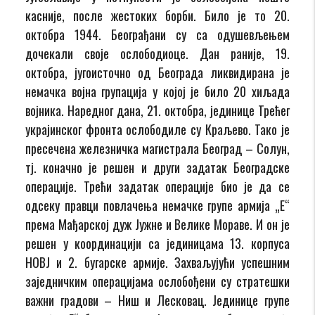
касније, после жестоких борби. Било је то 20.
октобра 1944. Београђани су са одушевљењем
дочекали своје ослободиоце. Дан раније, 19.
октобра, југоисточно од Београда ликвидирана је
немачка војна групација у којој је било 20 хиљада
војника. Наредног дана, 21. октобра, јединице Трећег
украјинског фронта ослободиле су Краљево. Тако је
пресечена железничка магистрала Београд – Солун,
тј. коначно је решен и други задатак Београдске
операције. Трећи задатак операције био је да се
одсеку правци повлачења немачке групе армија „Е“
према Мађарској дуж Јужне и Велике Мораве. И он је
решен у координацији са јединицама 13. корпуса
НОВЈ и 2. бугарске армије. Захваљујући успешним
заједничким операцијама ослобођени су стратешки
важни градови – Ниш и Лесковац. Јединице групе