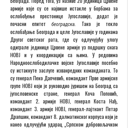
Београда. Поред тога, уз називе 20 јединица Црвене
армије које су се највише истакле у борбама за
ослобођење престонице Југославије, додат је
почасни епитет
Тако је текло
београдска.
ослобађање Београда и целе Југославије у годинама
Другог светског рата, где су одлучујућу улогу
одиграле јединице Црвене армије уз подршку снага
НОВЈ и у координацији са њима. У редовима
Народноослободилачке војске Југославије посебно
су истакнуте заслуге изванредних команданата. То
су генерал Пеко Дапчевић, командант Прве армијске
групе НОВЈ који је руководио јуришем на Београд са
југословенске стране, генерал Коча Поповић,
командант 2. армије НОВЈ, генерал Коста Нађ,
командант 3. армије НОВЈ, генерал-лајтнант Петар
Драпшин, командант 8. далматинског корпуса који је
нанео одлучујући ударац „Српском добровољачком