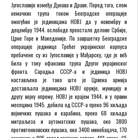
Југославије између Дунава и Драве. Поред тога, слом
немачких трупа током Београдске операције
омогућио је јединицама НОВЈ да у новембру и
децембру 1944. ослободе преостале делове Србије,
Црне Горе и Македоније. По завршетку Београдске
операције јединице Трећег украјинског корпуса
пребачене су из Југославије у Мађарску, где је већ
била у току офанзива трупа Другог украјинског
фронта. Сарадња СССР-а и јединица НОВЈ
настављена је тако што је Црвена армија
достављала јединицама НОВЈ оружје, муницију и
другу војну опрему. НОВЈ је крајем 1944. и у првим
месецима 1945. добила од СССР-а преко 96 хиљада
војничких пушака и карабина, преко 68 хиљада
митраљеза и аутоматских пушака, око 3800
противтенковских пушака, око 3400 минобацача, 170
зенитних и 895 артиљеријских топова, 491 авион, 65