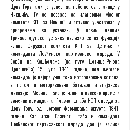
Црну Гору, али је успео да побегне са станице у
Никшићу. Ту се повезао са члановима Месног
комитета КПЈ за Никшић и активно учествовао у
припремама за устанак. У првим данима
Тринаестојулског устанка налазио се на функцији
члана Окружног комитета КПЈ за Цетиње и
команданта Ловћенског партизанског одреда. У
борби на Кошћелама (на путу Цетиње-Ријека
Црнојевића) 15. јула 1941. године, под његовом
командом је најпре уништена моторизована колона,
а потом и моторизовани батаљон италијанске
дивизије „Месина”. Био је члан, а извесно време и
заменик команданта, Главног штаба НОП одреда за
Црну Гору, од његовог формирања августа 1941.
године. Као члан Главног штаба и командант
Ловћенског партизанског одреда дао је велики