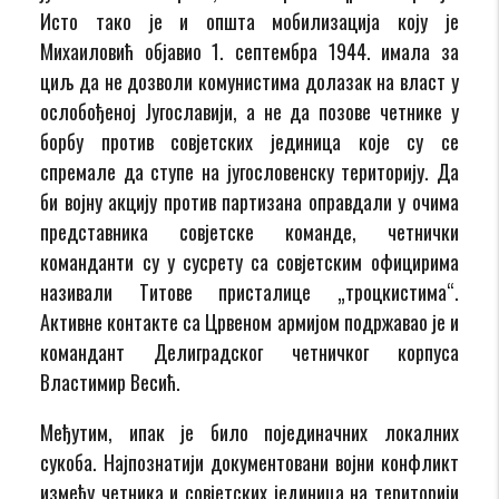
Исто тако је и општа мобилизација коју је
Михаиловић објавио 1. септембра 1944. имала за
циљ да не дозволи комунистима долазак на власт у
ослобођеној Југославији, а не да позове четнике у
борбу против совјетских јединица које су се
спремале да ступе на југословенску територију. Да
би војну акцију против партизана оправдали у очима
представника совјетске команде, четнички
команданти су у сусрету са совјетским официрима
називали Титове присталице „троцкистима“.
Активне контакте са Црвеном армијом подржавао је и
командант Делиградског четничког корпуса
Властимир Весић.
Међутим, ипак је било појединачних локалних
сукоба. Најпознатији документовани војни конфликт
између четника и совјетских јединица на територији