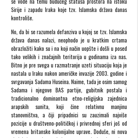
se vode na temu budućeg statusa prostora na istoku
Sirije i zapadu Iraka koje tzv. Islamska država danas
kontroliše.
No, da bi se razumela defanziva u kojoj se tzv. Islamska
država danas nalazi, neophodo je u kratkim crtama
obrazložiti kako su i na koji način uopšte i došli u posed
tako velikih i značajnih teritorija u godinama iza nas.
Bitno je pre svega u razmatranje uzeti situaciju koja je
nastala u Iraku nakon američke invazije 2003. godine i
svrgavanja Sadama Huseina. Naime, tada je osim samog
Sadama i njegove BAS partije, gubitnik postala i
tradicionalno dominantna etno-religijska zajednica
arapskih sunita, koji čine relativnu manjinu
stanovništva, a čiji pripadnici su zauzimali najviše
pozicije u društveno-političkoj i privrednoj sferi još od
vremena britanske kolonijalne uprave. Doduše, ni nova