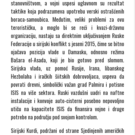
stanovništvom, a vojni uspesi uglavnom su rezultat
taktike koja podrazumeva upotrebu verski ostrašćenih
boraca-samoubica. Međutim, veliki problemi za ovu
terorističku, a moglo bi se reći i kvazi-državnu
organizaciju, nastaju sa direktnim uključivanjem Ruske
Federacije u sirijski konflikt s jeseni 2015, čime se bitno
ojačava pozicija vlade u Damasku, odnosno režima
Bašara el-Asada, koji je bio gotovo pred slomom.
Sirijska vlada, uz pomoć Rusije, Irana, libanskog
Hezbolaha i iračkih šiitskih dobrovoljaca, uspeva da
povrati drevni, simbolički važan grad Palmiru i potisne
ISIS na više sektora. Ruski vazdušni uadri na naftne
instalacije i konvoje auto-cisterni posebno nepovoljno
utiču na kapacitete ISIS da finansira vojne i druge
potrebe na području pod svojom kontrolom.
Sirijski Kurdi, podržani od strane Sjedinjenih američkih