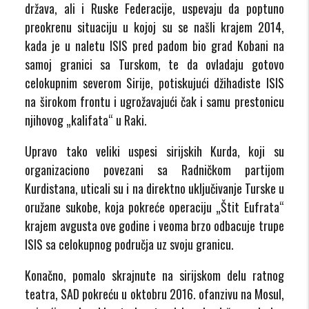
država, ali i Ruske Federacije, uspevaju da poptuno
preokrenu situaciju u kojoj su se našli krajem 2014,
kada je u naletu ISIS pred padom bio grad Kobani na
samoj granici sa Turskom, te da ovladaju gotovo
celokupnim severom Sirije, potiskujući džihadiste ISIS
na širokom frontu i ugrožavajući čak i samu prestonicu
njihovog „kalifata“ u Raki.
Upravo tako veliki uspesi sirijskih Kurda, koji su
organizaciono povezani sa Radničkom partijom
Kurdistana, uticali su i na direktno uključivanje Turske u
oružane sukobe, koja pokreće operaciju „Štit Eufrata“
krajem avgusta ove godine i veoma brzo odbacuje trupe
ISIS sa celokupnog područja uz svoju granicu.
Konačno, pomalo skrajnute na sirijskom delu ratnog
teatra, SAD pokreću u oktobru 2016. ofanzivu na Mosul,