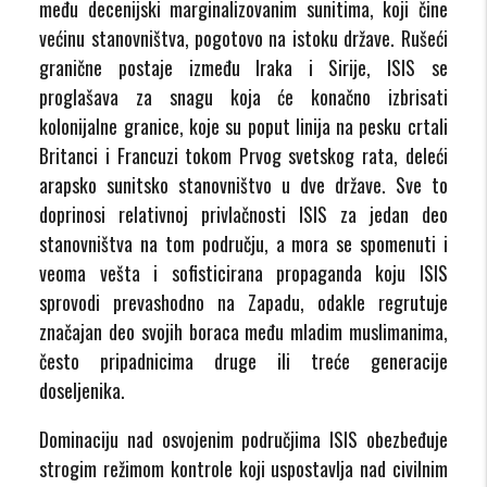
među decenijski marginalizovanim sunitima, koji čine
većinu stanovništva, pogotovo na istoku države. Rušeći
granične postaje između Iraka i Sirije, ISIS se
proglašava za snagu koja će konačno izbrisati
kolonijalne granice, koje su poput linija na pesku crtali
Britanci i Francuzi tokom Prvog svetskog rata, deleći
arapsko sunitsko stanovništvo u dve države. Sve to
doprinosi relativnoj privlačnosti ISIS za jedan deo
stanovništva na tom području, a mora se spomenuti i
veoma vešta i sofisticirana propaganda koju ISIS
sprovodi prevashodno na Zapadu, odakle regrutuje
značajan deo svojih boraca među mladim muslimanima,
često pripadnicima druge ili treće generacije
doseljenika.
Dominaciju nad osvojenim područjima ISIS obezbeđuje
strogim režimom kontrole koji uspostavlja nad civilnim