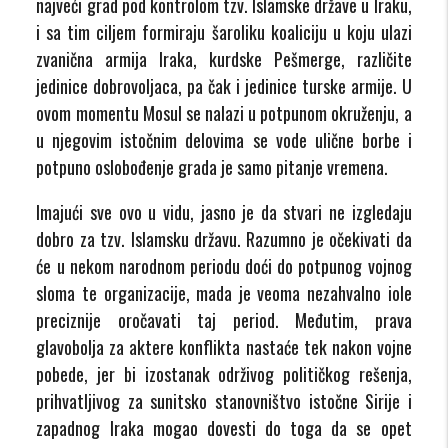
najveći grad pod kontrolom tzv. Islamske države u Iraku,
i sa tim ciljem formiraju šaroliku koaliciju u koju ulazi
zvanična armija Iraka, kurdske Pešmerge, različite
jedinice dobrovoljaca, pa čak i jedinice turske armije. U
ovom momentu Mosul se nalazi u potpunom okruženju, a
u njegovim istočnim delovima se vode ulične borbe i
potpuno oslobođenje grada je samo pitanje vremena.
Imajući sve ovo u vidu, jasno je da stvari ne izgledaju
dobro za tzv. Islamsku državu. Razumno je očekivati da
će u nekom narodnom periodu doći do potpunog vojnog
sloma te organizacije, mada je veoma nezahvalno iole
preciznije oročavati taj period. Međutim, prava
glavobolja za aktere konflikta nastaće tek nakon vojne
pobede, jer bi izostanak održivog političkog rešenja,
prihvatljivog za sunitsko stanovništvo istočne Sirije i
zapadnog Iraka mogao dovesti do toga da se opet