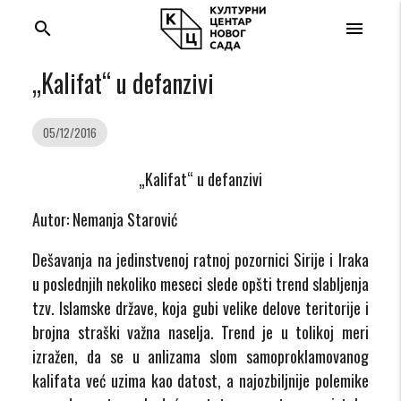
search
menu
„Kalifat“ u defanzivi
05/12/2016
„Kalifat“ u defanzivi
Autor: Nemanja Starović
Dešavanja na jedinstvenoj ratnoj pozornici Sirije i Iraka
u poslednjih nekoliko meseci slede opšti trend slabljenja
tzv. Islamske države, koja gubi velike delove teritorije i
brojna straški važna naselja. Trend je u tolikoj meri
izražen, da se u anlizama slom samoproklamovanog
kalifata već uzima kao datost, a najozbiljnije polemike