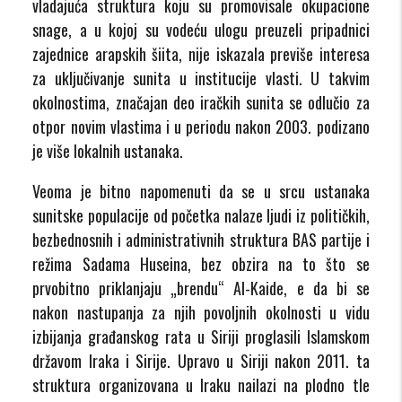
vladajuća struktura koju su promovisale okupacione
snage, a u kojoj su vodeću ulogu preuzeli pripadnici
zajednice arapskih šiita, nije iskazala previše interesa
za uključivanje sunita u institucije vlasti. U takvim
okolnostima, značajan deo iračkih sunita se odlučio za
otpor novim vlastima i u periodu nakon 2003. podizano
je više lokalnih ustanaka.
Veoma je bitno napomenuti da se u srcu ustanaka
sunitske populacije od početka nalaze ljudi iz političkih,
bezbednosnih i administrativnih struktura BAS partije i
režima Sadama Huseina, bez obzira na to što se
prvobitno priklanjaju „brendu“ Al-Kaide, e da bi se
nakon nastupanja za njih povoljnih okolnosti u vidu
izbijanja građanskog rata u Siriji proglasili Islamskom
državom Iraka i Sirije. Upravo u Siriji nakon 2011. ta
struktura organizovana u Iraku nailazi na plodno tle