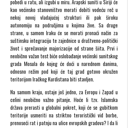
pobedi u ratu, ali izgubi u miru. Arapski suniti u Siriji će
kao većinsko stanovništvo morati dobiti vodeću reč u
nekoj novoj vladajućoj strukturi ili pak široku
autonomiju na područjima u kojima žive. Sa druge
strane, u samom Iraku će se morati pronaći način za
suštinsku integraciju te zajednice u društveno-politički
život i sprečavanje majorizacije od strane šiita. Prvi i
neobično važan test biće oslobađanje većinski sunitskog
grada Mosula do kojeg će doći u narednom danima,
odnosno režim pod koji će taj grad gotovo okružen
teritorijom Iračkog Kurdistana biti stavljen.
Na samom kraju, ostaje još jedno, za Evropu i Zapad u
celini neobično važno pitanje. Hoće li tzv. Islamska
država prerasti u globalni pokret, koji će se gubitkom
teritorije usmeriti na striktno teroristički vid borbe,
prenoseći rat i patnju na ulice evropskih gradova? I da li