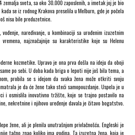
 zemalja sveta, sa oko 30.000 zaposlenih, a imetak joj je bio
 kada se iz rodnog Krakova preselila u Melburn, gde je počela
oš nisu bile preduzetnice.
, vođenje, naređivanje, u kombinaciji sa urođenim izuzetnim
vremena, najznačajnije su karakteristike koje su Helenu
oderne kozmetike. Upravo je ona prva došla na ideju da oboji
 same po sebi. U doba kada briga o lepoti nije još bila tema, a
nom, probila se s idejom da svaka žena može otkriti svoju
. Smatrala je da će žene tako steći samopouzdanje. Uspela je u
 i osmislila inovativno tržište, koje se trajno postavilo na
e, nekretnine i njihovo uređenje davala je čitavo bogatstvo.
epe žene, ali je plenila unutrašnjom privlačnošću. Engleski je
nije tačno znao koliko ima godina. Ta izuzetna žena, koja je