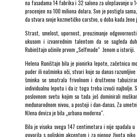
na fasadama 14 fabrika i 32 salona za ulepšavanje u 14
procenjen na 100 miliona dolara. Sve je postigla sama,
da stvara svoje kozmetičko carstvo, u doba kada žene j
Strast, smelost, upornost, preuzimanje odgovornosti
ukusom i izvanrednim talentom da se sagleda duh 
Rubinštajn učinile prvom „Selfmade“ ženom u istoriji.
Helena Runištajn bila je pionirka lepote, začetnica m
puder ili našminka oči, stvari koje su danas razumljive
šminka se smatrala frivolnom i društveno tabuizira
individualnu lepotu i da iz toga treba izvući najbolje
poslovnom svetu kojim su tada još dominirali muškarci
međunarodnom nivou, a postoji i dan-danas. Za umetnin
NJena deviza je bila „urbana moderna“.
Bila je visoka svega 147 centimetara i nije spadala u l
govorila s poljskim akcentom i za njenog života niko 