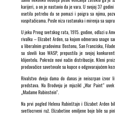
karijeri, a on je nastavio da je vara. U svojoj 37 godini
osetila potrebu da se pomazi i poigra sa njima, pozval
vaspitačicama. Posle niza rastanaka i mirenja sa supr
U jeku Prvog svetskog rata, 1915. godine, odlazi u Amer
rivalku – Elizabet Arden, sa kojom odmerava snage samo
u liberalnim gradovima: Bostonu, San Francisku, Filadelf
su slovili kao WASP, prepustila je svojoj konkurent
klijentelu. Pokreće novi način distribucije. NJeni pr
prodavačice savetovale su kupce o odgovarajućem ko
Rivalstvo dveju dama do danas je neiscrpan izvor li
predstava. Na Brodveju je mjuzikl „War Paint“ uve
„Madame Rubinstein“.
Na prvi pogled Helena Rubinštajn i Elizabet Arden bil
svetlocrveni ruž. Elizabetine omiljene boje bile su pi