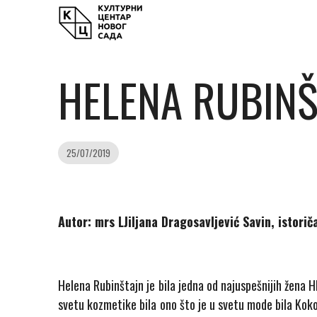
HELENA RUBINŠT
25/07/2019
Autor: mrs LJiljana Dragosavljević Savin, istorič
Helena Rubinštajn je bila jedna od najuspešnijih žena H
svetu kozmetike bila ono što je u svetu mode bila Koko 