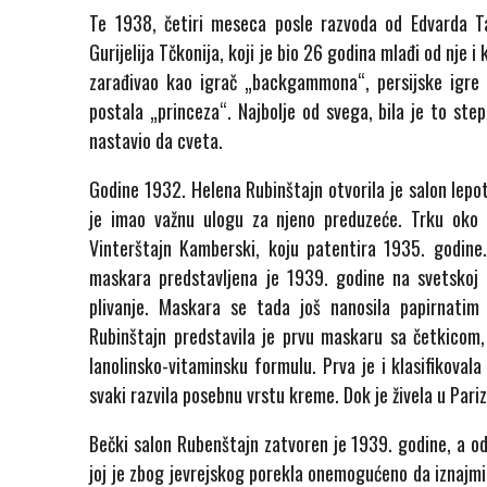
Te 1938, četiri meseca posle razvoda od Edvarda Ta
Gurijelija Tčkonija, koji je bio 26 godina mlađi od nje i
zarađivao kao igrač „backgammona“, persijske igre k
postala „princeza“. Najbolje od svega, bila je to ste
nastavio da cveta.
Godine 1932. Helena Rubinštajn otvorila je salon lepo
je imao važnu ulogu za njeno preduzeće. Trku oko 
Vinterštajn Kamberski, koju patentira 1935. godine.
maskara predstavljena je 1939. godine na svetskoj i
plivanje. Maskara se tada još nanosila papirnatim
Rubinštajn predstavila je prvu maskaru sa četkicom, 
lanolinsko-vitaminsku formulu. Prva je i klasifikovala
svaki razvila posebnu vrstu kreme. Dok je živela u Pariz
Bečki salon Rubenštajn zatvoren je 1939. godine, a od
joj je zbog jevrejskog porekla onemogućeno da iznajmi