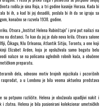
 života rodila je sina Roja, a tri godine kasnije Horasa. Kada bi
a bi ih, a kad bi joj dosadili, poslala bi ih da se igraju sa
ugom, konačno se razvela 1938. godine.
iku. Otvara „Institut Helena Rubinštajn“ i prvi put nailazi na
 na distanci. To kao da joj je dalo nova krila. Otvara salone
iji, Čikagu, NJu Orleansu, Atlantik Sitiju, Torontu, a one koji
kinji Elizabet Arden, koja je opsluživala samo bogatu belu
oizvodi nalaze se na policama uglednih robnih kuća, a obučene
zmetičkom preparatu.
terarnih dela, odnosno motiv brojnih mjuzikala i pozorišnih
k rasprodat, a u Londonu je bila veoma aktuelna predstava
e su potpuno različite. Helena je obožavala upadljivi nakit i
nk i zlatna. Helena je bila pasionirani kolekcionar umetničkih