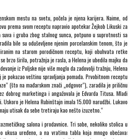
enskom mestu na svetu, počela je njena karijera. Naime, od
akovu prema svom receptu napravio apotekar Žejkob Likuski za
na suva i gruba zbog stalnog sunca, potpuno u suprotnosti sa
adila bile su oduševljene njenim porcelanskim tenom, što je
aziranim na starom porodičnom receptu, koji obuhvata retke
e brzo širila, potražnja je rasla, a Helena je ubedila majku da
devanje iz Poljske nije više moglo da zadovolji tražnju, Helena
joj je pokazao veštinu spravljanja pomada. Prvobitnom receptu
aze“ (što na mađarskom znači „odgovor“), zaradila je priličnu
ez dobrog marketinga i angažovala je Edvarda Titusa. Mladi
i. Uskoro je Helena Rubinštajn imala 15.000 narudžbi. Lukavo
imaju utisak da sebe tretiraju kao nešto izuzetno.“
 kozmetičkog salona i prodavnice. Tri sobe, nekoliko stolica u
puno ukusa uređeno, a na vratima tabla koja mnogo obećava: