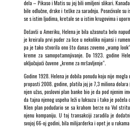
dela – Pikaso i Matis su joj bili omiljeni slikari. Kanađ
bile odlučne, drske i teške za saradnju. Posećivale su is
se s istim ljudima, kretale se u istim krugovima i uporn
Došavši u Ameriku, Helena je bila užasnuta belo napude
je kreirala prvi puder za lice u nekoliko nijansi i rumen
pa je tako stvorila ono što danas zovemo „wamp look“.
kreme za samopotamnjivanje. Do 1923. godine Helena
uključujući čuvene „kreme za mršavljenje“.
Godine 1928. Helena je dobila ponudu koju nije mogla 
propasti 2008. godine, platila joj je 7,3 miliona dolar
njen užas, poslovni plan banke bio je da pod njenim i
da tajna njenog uspeha leži u luksuzu i tako je počela 
NJen plan podudario se sa krahom berze na Vol stritu
njenu kompaniju. U toj transakciji zaradila je dodat
svojoj 66-oj godini, bila milijarderka i opet je u rukam