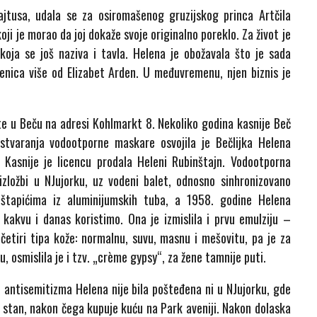
jtusa, udala se za osiromašenog gruzijskog princa Artčila
 koji je morao da joj dokaže svoje originalno poreklo. Za život je
oja se još naziva i tavla. Helena je obožavala što je sada
penica više od Elizabet Arden. U međuvremenu, njen biznis je
te u Beču na adresi Kohlmarkt 8. Nekoliko godina kasnije Beč
stvaranja vodootporne maskare osvojila je Bečlijka Helena
 Kasnije je licencu prodala Heleni Rubinštajn. Vodootporna
zložbi u NJujorku, uz vodeni balet, odnosno sinhronizovano
 štapićima iz aluminijumskih tuba, a 1958. godine Helena
kakvu i danas koristimo. Ona je izmislila i prvu emulziju –
 četiri tipa kože: normalnu, suvu, masnu i mešovitu, pa je za
u, osmislila je i tzv. „crème gypsy“, za žene tamnije puti.
 antisemitizma Helena nije bila pošteđena ni u NJujorku, gde
 stan, nakon čega kupuje kuću na Park aveniji. Nakon dolaska