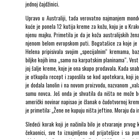
jednoj čajdžinici.
Upravo u Australiji, tada verovatno najmanjem mond
kuće je ponela 12 kutija kreme za kožu, koju je u Kr
njenu majku. Primetila je da je koža australijskih že
njenom belom evropskom puti. Bogatašice za koje je r
Helena pripisivala svojim „specijalnim“ kremama, b
biljke kojih ima „samo na karpatskim planinama“. Vest s
joj šalje kreme, koje je ona skupo prodavala. Kada snab
je otkupila recept i zaposlila se kod apotekara, koji 
je dodala lanolin i na novom proizvodu, nazvanom „val
sumu novca. Još onda je shvatila da ništa ne može b
američki novinar napisao je članak o čudotvornoj krem
je primetila: „Žene ne kupuju ništa jeftino. Moraju da 
Sledeći korak koji je načinila bilo je otvaranje prvog
čekaonici, sve to iznajmljeno od prijateljice i sa 