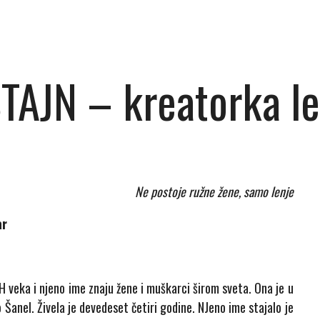
AJN – kreatorka le
Ne postoje ružne žene, samo lenje
ar
H veka i njeno ime znaju žene i muškarci širom sveta. Ona je u
Šanel. Živela je devedeset četiri godine. NJeno ime stajalo je