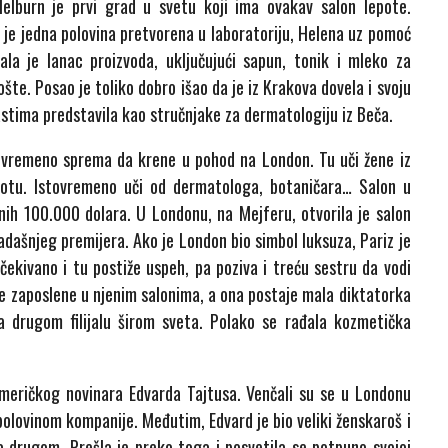
elburn je prvi grad u svetu koji ima ovakav salon lepote.
a je jedna polovina pretvorena u laboratoriju, Helena uz pomoć
ala je lanac proizvoda, uključujući sapun, tonik i mleko za
ošte. Posao je toliko dobro išao da je iz Krakova dovela i svoju
lastima predstavila kao stručnjake za dermatologiju iz Beča.
istovremeno sprema da krene u pohod na London. Tu uči žene iz
epotu. Istovremeno uči od dermatologa, botaničara… Salon u
nih 100.000 dolara. U Londonu, na Mejferu, otvorila je salon
dašnjeg premijera. Ako je London bio simbol luksuza, Pariz je
čekivano i tu postiže uspeh, pa poziva i treću sestru da vodi
re zaposlene u njenim salonima, a ona postaje mala diktatorka
a drugom filijalu širom sveta. Polako se rađala kozmetička
američkog novinara Edvarda Tajtusa. Venčali su se u Londonu
polovinom kompanije. Međutim, Edvard je bio veliki ženskaroš i
a drugom. Prešla je preko toga i posvetila se potpuno svojoj