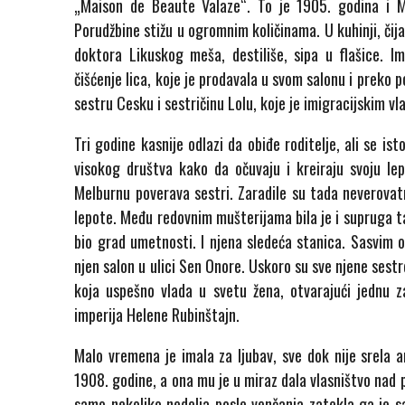
„Maison de Beaute Valaze“. To je 1905. godina i M
Porudžbine stižu u ogromnim količinama. U kuhinji, čij
doktora Likuskog meša, destiliše, sipa u flašice. Im
čišćenje lica, koje je prodavala u svom salonu i preko p
sestru Cesku i sestričinu Lolu, koje je imigracijskim v
Tri godine kasnije odlazi da obiđe roditelje, ali se 
visokog društva kako da očuvaju i kreiraju svoju l
Melburnu poverava sestri. Zaradile su tada neverovat
lepote. Među redovnim mušterijama bila je i supruga ta
bio grad umetnosti. I njena sledeća stanica. Sasvim o
njen salon u ulici Sen Onore. Uskoro su sve njene sest
koja uspešno vlada u svetu žena, otvarajući jednu z
imperija Helene Rubinštajn.
Malo vremena je imala za ljubav, sve dok nije srela 
1908. godine, a ona mu je u miraz dala vlasništvo nad 
samo nekoliko nedelja posle venčanja zatekla ga je s