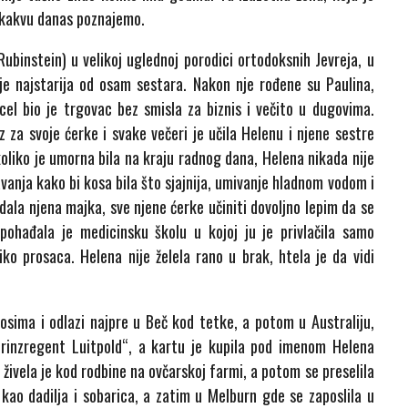
u kakvu danas poznajemo.
binstein) u velikoj uglednoj porodici ortodoksnih Jevreja, u
je najstarija od osam sestara. Nakon nje rođene su Paulina,
el bio je trgovac bez smisla za biznis i večito u dugovima.
 za svoje ćerke i svake večeri je učila Helenu i njene sestre
koliko je umorna bila na kraju radnog dana, Helena nikada nije
anja kako bi kosa bila što sjajnija, umivanje hladnom vodom i
ala njena majka, sve njene ćerke učiniti dovoljno lepim da se
pohađala je medicinsku školu u kojoj ju je privlačila samo
liko prosaca. Helena nije želela rano u brak, htela je da vidi
sima i odlazi najpre u Beč kod tetke, a potom u Australiju,
Prinzregent Luitpold“, a kartu je kupila pod imenom Helena
 živela je kod rodbine na ovčarskoj farmi, a potom se preselila
 kao dadilja i sobarica, a zatim u Melburn gde se zaposlila u