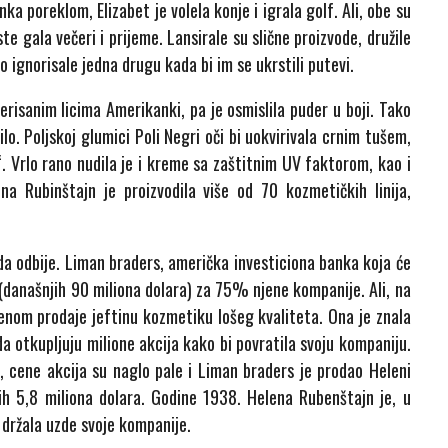
anka poreklom, Elizabet je volela konje i igrala golf. Ali, obe su
te gala večeri i prijeme. Lansirale su slične proizvode, družile
o ignorisale jedna drugu kada bi im se ukrstili putevi.
risanim licima Amerikanki, pa je osmislila puder u boji. Tako
ilo. Poljskoj glumici Poli Negri oči bi uokvirivala crnim tušem,
 Vrlo rano nudila je i kreme sa zaštitnim UV faktorom, kao i
 Rubinštajn je proizvodila više od 70 kozmetičkih linija,
da odbije. Liman braders, američka investiciona banka koja će
a (današnjih 90 miliona dolara) za 75% njene kompanije. Ali, na
menom prodaje jeftinu kozmetiku lošeg kvaliteta. Ona je znala
da otkupljuju milione akcija kako bi povratila svoju kompaniju.
, cene akcija su naglo pale i Liman braders je prodao Heleni
nih 5,8 miliona dolara. Godine 1938. Helena Rubenštajn je, u
a držala uzde svoje kompanije.