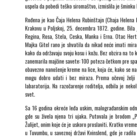
uspela da pobedi teško siromaštvo, izmislila je šmink
Rođena je kao Čaja Helena Rubinštajn (Chaja Helena Ru
Krakovu u Poljskoj, 25. decembra 1872. godine. Bila 
Regina, Rosa, Stela, Ceska, Manka i Erna. Otac Hertc
Majka Gitel rano je shvatila da nikad neće imati miraz
kako da održavaju svoju kosu i kožu. Bez obzira na to 
zanemarila majčine savete: 100 poteza četkom pre spav
obavezno nanošenje kreme na lice, koja će, kako se nad
mogu dobro udati i bez miraza. Prema očevoj želji 
labaratorija. Na razočarenje roditelja, odbila je neko
svet.
Sa 16 godina okreće leđa uskim, malograđanskim odno
gde su živela njena tri ujaka. Putovala je brodom „
Žulijet, onim koje će je uskoro proslaviti. Kratko vreme
u Tuvumbu, u saveznoj državi Kvinslend, gde je radila