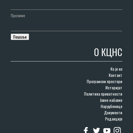
Презиме
О КЦНС
Ко је ко
Контакт
Програмски простори
Историјат
Политика приватности
Јавне набавке
Наруџбенице
Документи
Редакције