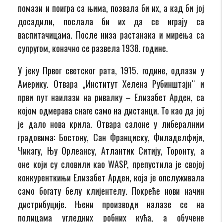
помази и поигра са њима, позвала би их, а кад би јој
досадили, послала би их да се играју са
васпитачицама. После низа растанака и мирења са
супругом, коначно се развела 1938. године.
У јеку Првог светског рата, 1915. године, одлази у
Америку. Отвара „Институт Хелена Рубинштајн“ и
први пут наилази на ривалку – Елизабет Арден, са
којом одмерава снаге само на дистанци. То као да јој
је дало нова крила. Отвара салоне у либералним
градовима: Бостону, Сан Франциску, Филаделфији,
Чикагу, Њу Орлеансу, Атлантик Ситију, Торонту, а
оне који су словили као WASP, препустила је својој
конкуренткињи Елизабет Арден, која је опслуживала
само богату белу клијентелу. Покреће нови начин
дистрибуције. Њени производи налазе се на
полицама угледних робних кућа, а обучене