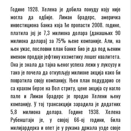
Године 1928. Хелена је добила понуду коју није
могла да одбије. Лиман брадерс, америчка
инвестициона банка која ће пропасти 2008. године,
платила јој је 7,3 милиона долара (данашњих 90
милиона долара) за 75% њене компаније. Али, на
њен ужас, пословни план банке био је да под њеним
именом продаје јефтину козметику лошег квалитета.
Она је знала да тајна њеног успеха лежи у луксузу и
тако је почела да откупљују милионе акција како би
повратила своју компанију. Њен план подударио се
са крахом берзе на Вол стриту, цене акција су нагло
пале и Лиман брадерс је продао Хелени њену
компанију. У тој трансакцији зарадила је додатних
5,8 милиона долара. Године 1938. Хелена
Рубенштајн је, у својој 66-ој години, била
милијардерка и опет је у рукама држала узде своје