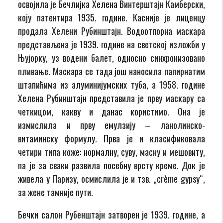
освојила је Бечлијка Хелена Винтерштајн Камберски,
коју патентира 1935. године. Касније је лиценцу
продала Хелени Рубинштајн. Водоотпорна маскара
представљена је 1939. године на светској изложби у
Њујорку, уз водени балет, односно синхронизовано
пливање. Маскара се тада још наносила папирнатим
штапићима из алуминијумских туба, а 1958. године
Хелена Рубинштајн представила је прву маскару са
четкицом, какву и данас користимо. Она је
измислила и прву емулзију – ланолинско-
витаминску формулу. Прва је и класификовала
четири типа коже: нормалну, суву, масну и мешовиту,
па је за сваки развила посебну врсту креме. Док је
живела у Паризу, осмислила је и тзв. „crème gypsy“,
за жене тамније пути.
Бечки салон Рубенштајн затворен је 1939. године, а