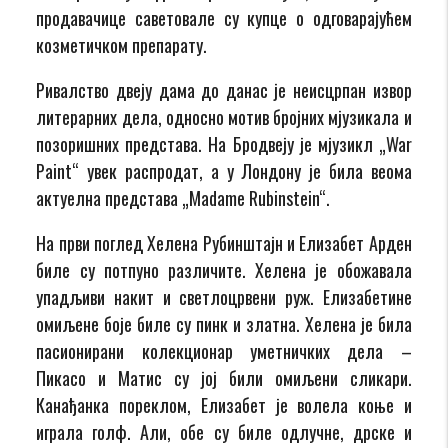
продавачице саветовале су купце о одговарајућем
козметичком препарату.
Ривалство двеју дама до данас је неисцрпан извор
литерарних дела, односно мотив бројних мјузикала и
позоришних представа. На Бродвеју је мјузикл „War
Paint“ увек распродат, а у Лондону је била веома
актуелна представа „Madame Rubinstein“.
На први поглед Хелена Рубинштајн и Елизабет Арден
биле су потпуно различите. Хелена је обожавала
упадљиви накит и светлоцрвени руж. Елизабетине
омиљене боје биле су пинк и златна. Хелена је била
пасионирани колекционар уметничких дела –
Пикасо и Матис су јој били омиљени сликари.
Канађанка пореклом, Елизабет је волела коње и
играла голф. Али, обе су биле одлучне, дрске и