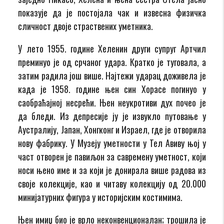
показује да је постојала чак и извесна физичка
сличност двоје страствених уметника.
У лето 1955. године Хеленин други супруг Артчил
преминуо је од срчаног удара. Кратко је туговала, а
затим радила још више. Најтежи ударац доживела је
када је 1958. године њен син Хорасе погинуо у
саобраћајној несрећи. Њен неукротиви дух почео је
да бледи. Из депресије ју је извукло путовање у
Аустралију, Јапан, Хонгконг и Израел, где је отворила
нову фабрику. У Музеју уметности у Тел Авиву њој у
част отворен је павиљон за савремену уметност, који
носи њено име и за који је донирала више радова из
своје колекције, као и читаву колекцију од 20.000
минијатурних фигура у историјским костимима.
Њен имиџ био је врло неконвенционалан; трошила је