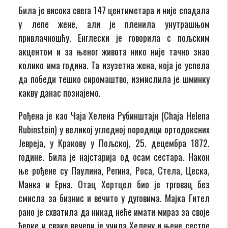
Била је висока свега 147 центиметара и није спадала
у лепе жене, али је пленила унутрашњом
привлачношћу. Енглески је говорила с пољским
акцентом и за њеног живота нико није тачно знао
колико има година. Та изузетна жена, која је успела
да победи тешко сиромаштво, измислила је шминку
какву данас познајемо.
Рођена је као Чаја Хелена Рубинштајн (Chaja Helena
Rubinstein) у великој угледној породици ортодоксних
Јевреја, у Кракову у Пољској, 25. децембра 1872.
године. Била је најстарија од осам сестара. Након
ње рођене су Паулина, Регина, Роса, Стела, Цеска,
Манка и Ерна. Отац Хертцел био је трговац без
смисла за бизнис и вечито у дуговима. Мајка Гител
рано је схватила да никад неће имати мираз за своје
ћерке и сваке вечери је учила Хелену и њене сестре