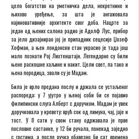
цело богатство на уметничка дела, некретнине и
њихово уређење, за шта је ангажовала
најиновативније архитекте свог доба. Нацрте за
један од њених салона радио је Адолф Лус, прибор
за јело дизајнирао јој је припадник сецесије Џозеф
Хофман, а њен лондонски стан украсио је тада још
мало познати Рој Лихтенштајн. Легендарне су били
њене раскошне хаљине и накит. Цели свет, па тако и
њена породица, звали су је Мадам.
Била је врло предана послу и држала се устаљеног
распореда: у 7 ујутро у њеној соби би се појавио
филипински слуга Алберт с доручком. Мадам је увек
доручковала у кревету: врућ сок од лимуна, чај, јаје и
тост. У 8 сати у свом стану одржавала је прве
пословне састанке, у 12 би ручала, понекад заједно
с гостима, а после ручка обавезно би сат времена