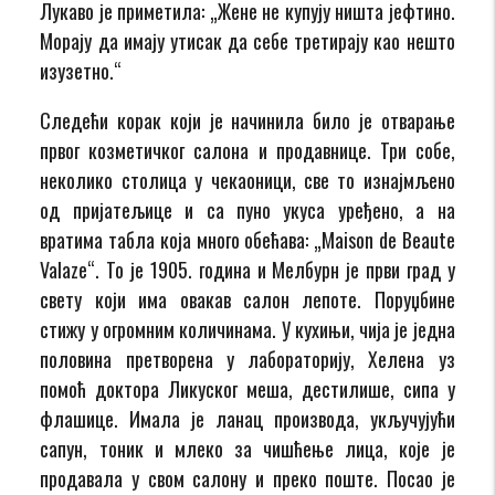
Лукаво је приметила: „Жене не купују ништа јефтино.
Морају да имају утисак да себе третирају као нешто
изузетно.“
Следећи корак који је начинила било је отварање
првог козметичког салона и продавнице. Три собе,
неколико столица у чекаоници, све то изнајмљено
од пријатељице и са пуно укуса уређено, а на
вратима табла која много обећава: „Maison de Beaute
Valaze“. То је 1905. година и Мелбурн је први град у
свету који има овакав салон лепоте. Поруџбине
стижу у огромним количинама. У кухињи, чија је једна
половина претворена у лабораторију, Хелена уз
помоћ доктора Ликуског меша, дестилише, сипа у
флашице. Имала је ланац производа, укључујући
сапун, тоник и млеко за чишћење лица, које је
продавала у свом салону и преко поште. Посао је