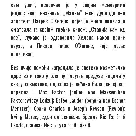
сам уши“, испричао је у својим мемоарима
једноставно названим „Мадам“ њен дугогодишњи
асистент Патрик О’Хигинс, којег је много волела и
сматрала га својим трећим сином. „Старија сам од
вас“, лукаво је одговорила Хелена након краће
паузе, а Пикасо, пише О’Хигинс, није даље
испитивао.
Без ичије помоћи изградила је светско козметичко
царство и тако утрла пут другим предузетницима у
свету козметике, од којих је већина била јеврејског
порекла : Max Factor (рођен као Maksymilian
Faktorowiczу Lodzu); Estée Lauder (рођена као Esther
Mentzer); браћа Charles и Joseph Revson (Revlon);
Irving Morse, један од оснивача бренда Kiehl’s; Ernő
Lászlő, оснивач Института Ernő Lászlő.