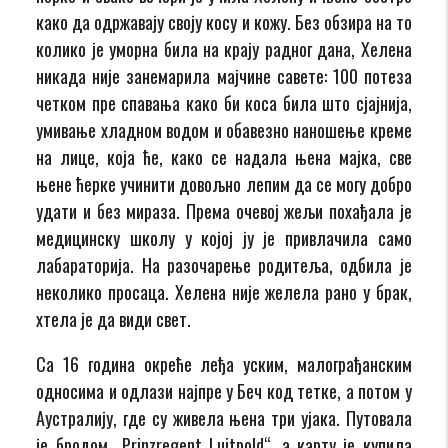
како да одржавају своју косу и кожу. Без обзира на то
колико је уморна била на крају радног дана, Хелена
никада није занемарила мајчине савете: 100 потеза
четком пре спавања како би коса била што сјајнија,
умивање хладном водом и обавезно наношење креме
на лице, која ће, како се надала њена мајка, све
њене ћерке учинити довољно лепим да се могу добро
удати и без мираза. Према очевој жељи похађала је
медицинску школу у којој ју је привлачила само
лабараторија. На разочарење родитеља, одбила је
неколико просаца. Хелена није желела рано у брак,
хтела је да види свет.
Са 16 година окреће леђа уским, малограђанским
односима и одлази најпре у Беч код тетке, а потом у
Аустралију, где су живела њена три ујака. Путовала
је бродом „Prinzregent Luitpold“, а карту је купила