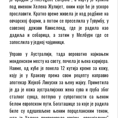
под именом Хелена Жулијет, оним које ће је ускоро
прославити. Кратко време живела је код родбине на
овчарској фарми, а потом се преселила у Тувумбу, у
савезној држави Квинсленд, где је радила као
дадиља и собарица, а затим у Мелбурн где се
запослила у једној чајџиници.
Управо у Аустралији, тада вероватно најмањем
монденском месту на свету, почела је њена каријера.
Наиме, од куће је понела 12 кутија креме за кожу,
коју је у Кракову према свом рецепту направио
апотекар Жејкоб Ликуски за њену мајку. Приметила
је да је кожа аустралијских жена сува и груба због
сталног сунца, потпуно у супротности са њеном
белом европском пути. Богаташице за које је радила
биле су одушевљене њеним порцеланским теном,
што је Хелена приписивала својим „специјалним“