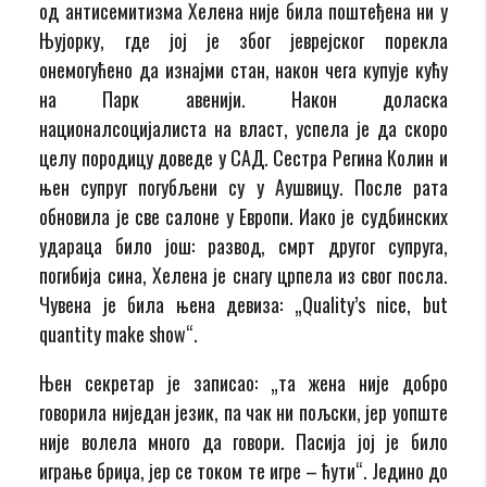
од антисемитизма Хелена није била поштеђена ни у
Њујорку, где јој је због јеврејског порекла
онемогућено да изнајми стан, након чега купује кућу
на Парк авенији. Након доласка
националсоцијалиста на власт, успела је да скоро
целу породицу доведе у САД. Сестра Регина Колин и
њен супруг погубљени су у Аушвицу. После рата
обновила је све салоне у Европи. Иако је судбинских
удараца било још: развод, смрт другог супруга,
погибија сина, Хелена је снагу црпела из свог посла.
Чувена је била њена девиза: „Quality’s nice, but
quantity make show“.
Њен секретар је записао: „та жена није добро
говорила ниједан језик, па чак ни пољски, јер уопште
није волела много да говори. Пасија јој је било
играње бриџа, јер се током те игре – ћути“. Једино до