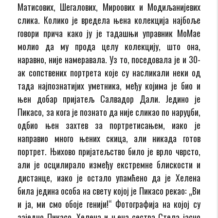
Матисових, Шегалових, Мироових и Модиљанијевих
слика. Колико је вредела њена колекција најбоље
говори прича како ју је тадашњи управник МоМае
молио да му прода целу колекцију, што она,
наравно, није намеравала. Уз то, поседовала је и 30-
ак сопствених портрета које су насликали неки од
тада најпознатијих уметника, међу којима је био и
њен добар пријатељ Салвадор Дали. Једино је
Пикасо, за кога је познато да није сликао по наруџби,
одбио њен захтев за портретисањем, иако је
направио много њених скица, али никада готов
портрет. Њихово пријатељство било је врло чврсто,
али је осцилирало између екстремне блискости и
дистанце, иако је остало упамћено да је Хелена
била једина особа на свету којој је Пикасо рекао: „Ви
и ја, ми смо обоје генији!“ Фотографија на којој су
заједно Пикасо, Хелена и њена сестра Стела јасно