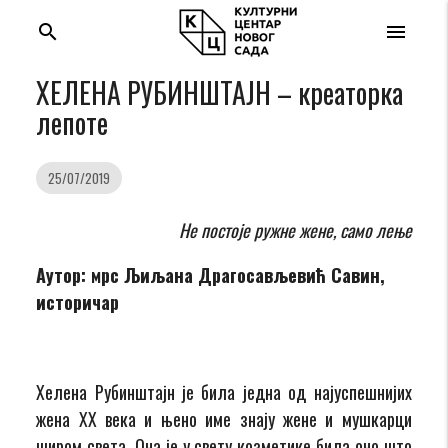
search
menu
ХЕЛЕНА РУБИНШТАЈН – креаторка
лепоте
25/07/2019
Не постоје ружне жене, само лење
Аутор: мрс Љиљана Драгосављевић Савин,
историчар
Хелена Рубинштајн је била једна од најуспешнијих
жена ХХ века и њено име знају жене и мушкарци
широм света. Она је у свету козметике била оно што