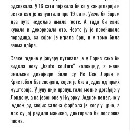
одспавала. У 16 сати појавила би се у канцеларији и
ретко кад је напуштала пре 19 сати. Увече би барем
два пута недељно имала госте. А тада би сама
кувала и декорисала сто. Често ју је посећивала
породица, са којом је играла бриџ и у томе била
веома добра.
Сваке године у јануару путовала је у Париз како би
видела нову „haute couture“ колекцију, а њени
омиљени дизајнери били су Ив Сен Лорен и
Кристобал Баленсијага, којем је била једна од првих
муштерија. У јуну није пропуштала модне догађаје у
Лондону, а на јесен оне у Њујорку. Једном недељно у
једном од својих салона фарбала је косу у црно, а
док су јој радили маникир, диктирала би пословна
писма.