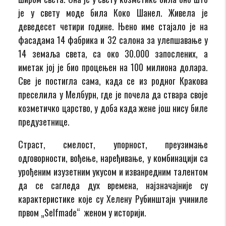
је у свету моде била Коко Шанел. Живела је
деведесет четири године. Њено име стајало је на
фасадама 14 фабрика и 32 салона за улепшавање у
14 земаља света, са око 30.000 запослених, а
иметак јој је био процењен на 100 милиона долара.
Све је постигла сама, када се из родног Кракова
преселила у Мелбурн, где је почела да ствара своје
козметичко царство, у доба када жене још нису биле
предузетнице.
Страст, смелост, упорност, преузимање
одговорности, вођење, наређивање, у комбинацији са
урођеним изузетним укусом и изванредним талентом
да се сагледа дух времена, најзначајније су
карактеристике које су Хелену Рубинштајн учиниле
првом „Selfmade“ женом у историји.