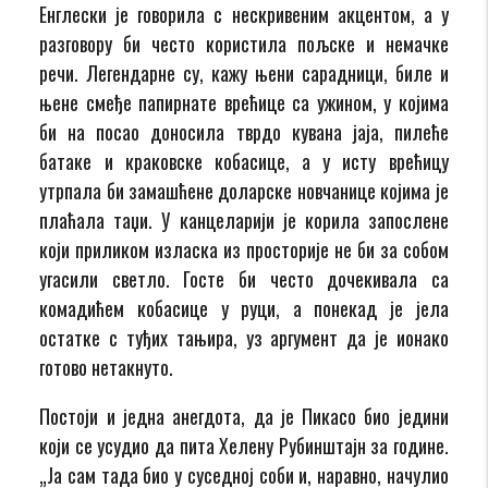
Енглески је говорила с нескривеним акцентом, а у
разговору би често користила пољске и немачке
речи. Легендарне су, кажу њени сарадници, биле и
њене смеђе папирнате врећице са ужином, у којима
би на посао доносила тврдо кувана јаја, пилеће
батаке и краковске кобасице, а у исту врећицу
утрпала би замашћене доларске новчанице којима је
плаћала таџи. У канцеларији је корила запослене
који приликом изласка из просторије не би за собом
угасили светло. Госте би често дочекивала са
комадићем кобасице у руци, а понекад је јела
остатке с туђих тањира, уз аргумент да је ионако
готово нетакнуто.
Постоји и једна анегдота, да је Пикасо био једини
који се усудио да пита Хелену Рубинштајн за године.
„Ја сам тада био у суседној соби и, наравно, начулио