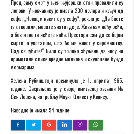
Пред саму смрт у њен њујоршки стан провалили су
лопови. У новчанику је имала 200 долара и кључ од
сефа. „Новац и накит су у сефу“, рекла је. „Да бисте
га отворили, морате знати где је. Жива вам нећу рећи,
а без мене га нећете наћи. Престара сам да се бојим
смрти, а уосталом, шта ће ми живот у сиромаштву.
Сад се губите!“ Били су толико збуњени да нису ни
приметили слике вредне милионе и скупоцене бунде
у ормарима.
Хелена Рубинштајн преминула је 1. априла 1965.
године. Сахрањена је у својој омиљеној хаљини Ив
Сен Лорена, на гробљу Моунт Оливет у Квинсу.
Наводно је имала 94 године.