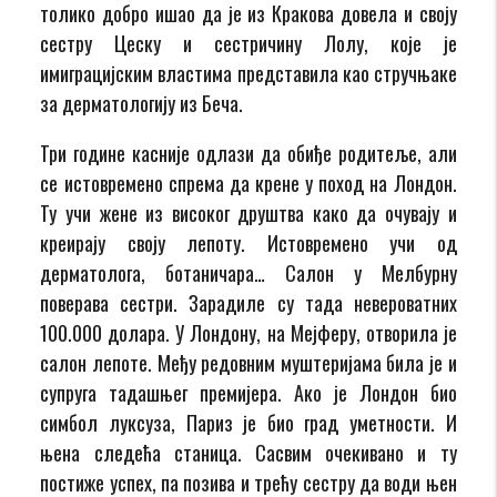
толико добро ишао да је из Кракова довела и своју
сестру Цеску и сестричину Лолу, које је
имиграцијским властима представила као стручњаке
за дерматологију из Беча.
Три године касније одлази да обиђе родитеље, али
се истовремено спрема да крене у поход на Лондон.
Ту учи жене из високог друштва како да очувају и
креирају своју лепоту. Истовремено учи од
дерматолога, ботаничара… Салон у Мелбурну
поверава сестри. Зарадиле су тада невероватних
100.000 долара. У Лондону, на Мејферу, отворила је
салон лепоте. Међу редовним муштеријама била је и
супруга тадашњег премијера. Ако је Лондон био
симбол луксуза, Париз је био град уметности. И
њена следећа станица. Сасвим очекивано и ту
постиже успех, па позива и трећу сестру да води њен