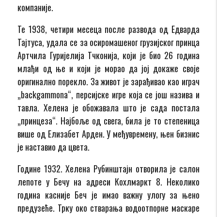
компаније.
Те 1938, четири месеца после развода од Едварда
Тајтуса, удала се за осиромашеног грузијског принца
Артчила Гуријелија Тчконија, који је био 26 година
млађи од ње и који је морао да јој докаже своје
оригинално порекло. За живот је зарађивао као играч
„backgammona“, персијске игре која се још назива и
тавла. Хелена је обожавала што је сада постала
„принцеза“. Најбоље од свега, била је то степеница
више од Елизабет Арден. У међувремену, њен бизнис
је наставио да цвета.
Године 1932. Хелена Рубинштајн отворила је салон
лепоте у Бечу на адреси Кохлмаркт 8. Неколико
година касније Беч је имао важну улогу за њено
предузеће. Трку око стварања водоотпорне маскаре