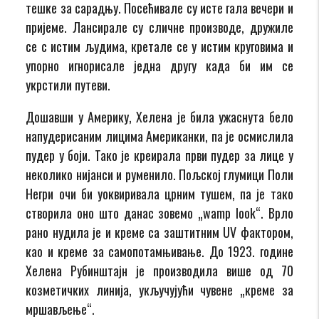
тешке за сарадњу. Посећивале су исте гала вечери и
пријеме. Лансирале су сличне производе, дружиле
се с истим људима, кретале се у истим круговима и
упорно игнорисале једна другу када би им се
укрстили путеви.
Дошавши у Америку, Хелена је била ужаснута бело
напудерисаним лицима Американки, па је осмислила
пудер у боји. Тако је креирала први пудер за лице у
неколико нијанси и руменило. Пољској глумици Поли
Негри очи би уоквиривала црним тушем, па је тако
створила оно што данас зовемо „wamp look“. Врло
рано нудила је и креме са заштитним UV фактором,
као и креме за самопотамњивање. До 1923. године
Хелена Рубинштајн је производила више од 70
козметичких линија, укључујући чувене „креме за
мршављење“.