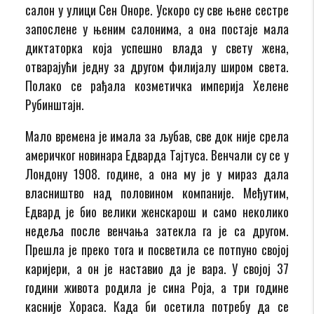
салон у улици Сен Оноре. Ускоро су све њене сестре
запослене у њеним салонима, а она постаје мала
диктаторка која успешно влада у свету жена,
отварајући једну за другом филијалу широм света.
Полако се рађала козметичка империја Хелене
Рубинштајн.
Мало времена је имала за љубав, све док није срела
америчког новинара Едварда Тајтуса. Венчали су се у
Лондону 1908. године, а она му је у мираз дала
власништво над половином компаније. Међутим,
Едвард је био велики женскарош и само неколико
недеља после венчања затекла га је са другом.
Прешла је преко тога и посветила се потпуно својој
каријери, а он је наставио да је вара. У својој 37
години живота родила је сина Роја, а три године
касније Хораса. Када би осетила потребу да се