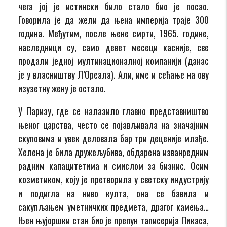
чега јој је истински било стало био је посао.
Говорила је да жели да њена империја траје 300
година. Међутим, после њене смрти, 1965. године,
наследници су, само девет месеци касније, све
продали једној мултинационалној компанији (данас
је у власништву Л’Oреала). Али, име и сећање на ову
изузетну жену је остало.
У Паризу, где се налазило главно представништво
њеног царства, често се појављивала на значајним
скуповима и увек деловала бар три деценије млађе.
Хелена је била дружељубива, обдарена изванредним
радним капацитетима и смислом за бизнис. Осим
козметиком, коју је претворила у светску индустрију
и подигла на ниво култа, она се бавила и
сакупљањем уметничких предмета, драгог камења…
Њен њујоршки стан био је препун таписерија Пикаса,