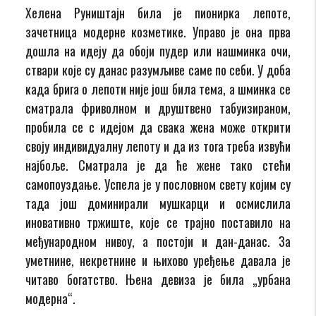
Хелена Руништајн била је пионирка лепоте,
зачетница модерне козметике. Управо је она прва
дошла на идеју да обоји пудер или нашминка очи,
ствари које су данас разумљиве саме по себи. У доба
када брига о лепоти није још била тема, а шминка се
сматрала фриволном и друштвено табуизираном,
пробила се с идејом да свака жена може открити
своју индивидуалну лепоту и да из тога треба извући
најбоље. Сматрала је да ће жене тако стећи
самопоуздање. Успела је у пословном свету којим су
тада још доминирали мушкарци и осмислила
иновативно тржиште, које се трајно поставило на
међународном нивоу, а постоји и дан-данас. За
уметнине, некретнине и њихово уређење давала је
читаво богатство. Њена девиза је била „урбана
модерна“.