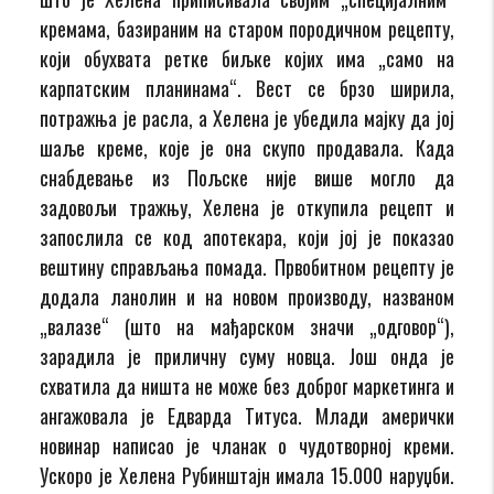
кремама, базираним на старом породичном рецепту,
који обухвата ретке биљке којих има „само на
карпатским планинама“. Вест се брзо ширила,
потражња је расла, а Хелена је убедила мајку да јој
шаље креме, које је она скупо продавала. Када
снабдевање из Пољске није више могло да
задовољи тражњу, Хелена је откупила рецепт и
запослила се код апотекара, који јој је показао
вештину справљања помада. Првобитном рецепту је
додала ланолин и на новом производу, названом
„валазе“ (што на мађарском значи „одговор“),
зарадила је приличну суму новца. Још онда је
схватила да ништа не може без доброг маркетинга и
ангажовала је Едварда Титуса. Млади амерички
новинар написао је чланак о чудотворној креми.
Ускоро је Хелена Рубинштајн имала 15.000 наруџби.