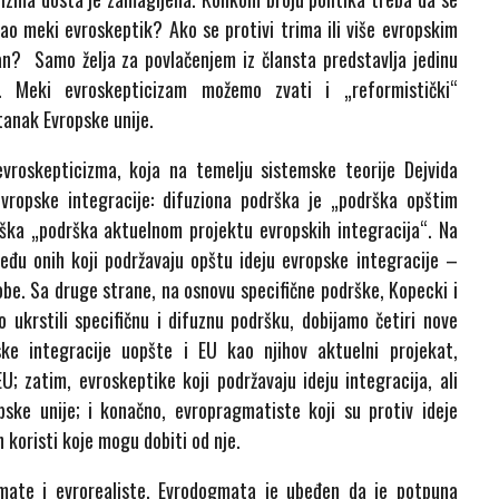
kao meki evroskeptik? Ako se protivi trima ili više evropskim
kan? Samo želja za povlačenjem iz člansta predstavlja jedinu
 Meki evroskepticizam možemo zvati i „reformistički“
tanak Evropske unije.
 evroskepticizma, koja na temelju sistemske teorije Dejvida
 evropske integracije: difuziona podrška je „podrška opštim
rška „podrška aktuelnom projektu evropskih integracija“. Na
eđu onih koji podržavaju opštu ideju evropske integracije –
obe. Sa druge strane, na osnovu specifične podrške, Kopecki i
 ukrstili specifičnu i difuznu podršku, dobijamo četiri nove
pske integracije uopšte i EU kao njihov aktuelni projekat,
EU; zatim, evroskeptike koji podržavaju ideju integracija, ali
ske unije; i konačno, evropragmatiste koji su protiv ideje
h koristi koje mogu dobiti od nje.
mate i evrorealiste. Evrodogmata je ubeđen da je potpuna