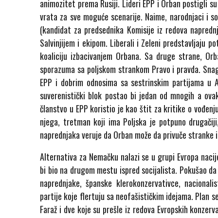
animozitet prema Rusiji. Lideri EPP i Orban postigli su
vrata za sve moguće scenarije. Naime, narodnjaci i soc
(kandidat za predsednika Komisije iz redova naprednj
Salvinjijem i ekipom. Liberali i Zeleni predstavljaju p
koaliciju izbacivanjem Orbana. Sa druge strane, Orb
sporazuma sa poljskom strankom Pravo i pravda. Snaga
EPP i dobrim odnosima sa sestrinskim partijama u Au
suverenistički blok postao bi jedan od mnogih a ovako 
članstvo u EPP koristio je kao štit za kritike o vođenj
njega, tretman koji ima Poljska je potpuno drugačiji
naprednjaka veruje da Orban može da privuče stranke iz
Alternativa za Nemačku nalazi se u grupi Evropa nacije 
bi bio na drugom mestu ispred socijalista. Pokušao da 
naprednjake, španske klerokonzervativce, nacional
partije koje flertuju sa neofašističkim idejama. Plan s
Faraž i dve koje su prešle iz redova Evropskih konzer