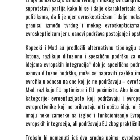
suprotstavi partija kako bi se i dalje okarakterisala 
politikama, da li je njen evroskepticizam i dalje me
granicu između tvrdog i mekog evroskepticizma.
evroskepticizam jer u osnovi podržava postojanje i ops
Kopecki i Mad su predložili alternativnu tipologiju
Istona, razlikuje difuzionu i specifičnu podršku za
idejama evropskih integracija“ dok je specifična pod
osnovu difuzne podrške, može se napraviti razlika im
evrofila u odnosu na one koji je ne podržavaju – evrof
Mad razlikuju EU optimiste i EU pesimiste. Ako bismo
kategorije: evroentuzijaste koji podržavaju i evro
evroprotivnike koji ne prihvataju niti opštu ideju ni 
imaju neke zamerke na izgled i funkcionisanje Evrop
evropskih integracija, ali podržavaju EU zbog praktični
Trebalo bi pomenuti još dva srodna pojma: evrodog