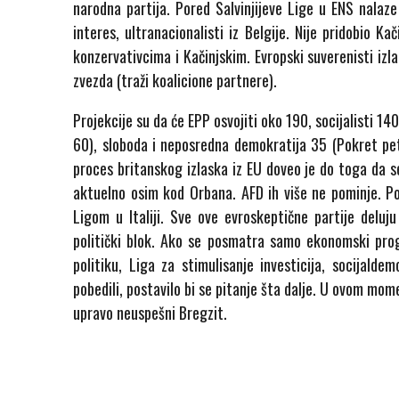
narodna partija. Pored Salvinjijeve Lige u ENS nalaze
interes, ultranacionalisti iz Belgije. Nije pridobio K
konzervativcima i Kačinjskim. Evropski suverenisti izl
zvezda (traži koalicione partnere).
Projekcije su da će EPP osvojiti oko 190, socijalisti 140
60), sloboda i neposredna demokratija 35 (Pokret pet z
proces britanskog izlaska iz EU doveo je do toga da s
aktuelno osim kod Orbana. AFD ih više ne pominje. Po
Ligom u Italiji. Sve ove evroskeptične partije delu
politički blok. Ako se posmatra samo ekonomski pro
politiku, Liga za stimulisanje investicija, socijald
pobedili, postavilo bi se pitanje šta dalje. U ovom mo
upravo neuspešni Bregzit.