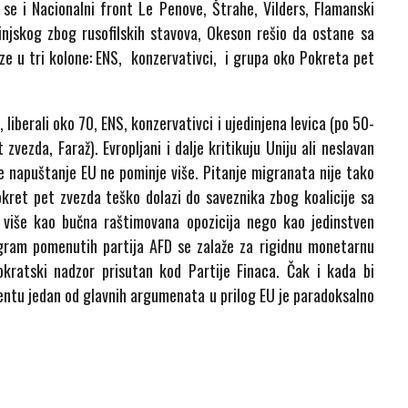
 se i Nacionalni front Le Penove, Štrahe, Vilders, Flamanski
ačinjskog zbog rusofilskih stavova, Okeson rešio da ostane sa
aze u tri kolone: ENS, konzervativci, i grupa oko Pokreta pet
, liberali oko 70, ENS, konzervativci i ujedinjena levica (po 50-
vezda, Faraž). Evropljani i dalje kritikuju Uniju ali neslavan
e napuštanje EU ne pominje više. Pitanje migranata nije tako
kret pet zvezda teško dolazi do saveznika zbog koalicije sa
ju više kao bučna raštimovana opozicija nego kao jedinstven
gram pomenutih partija AFD se zalaže za rigidnu monetarnu
emokratski nadzor prisutan kod Partije Finaca. Čak i kada bi
mentu jedan od glavnih argumenata u prilog EU je paradoksalno