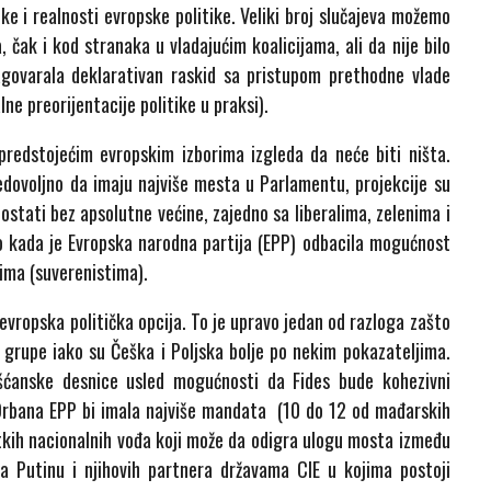
ke i realnosti evropske politike. Veliki broj slučajeva možemo
 čak i kod stranaka u vladajućim koalicijama, ali da nije bilo
agovarala deklarativan raskid sa pristupom prethodne vlade
e preorijentacije politike u praksi).
predstojećim evropskim izborima izgleda da neće biti ništa.
edovoljno da imaju najviše mesta u Parlamentu, projekcije su
 ostati bez apsolutne većine, zajedno sa liberalima, zelenima i
kada je Evropska narodna partija (EPP) odbacila mogućnost
cima (suverenistima).
 evropska politička opcija. To je upravo jedan od razloga zašto
grupe iako su Češka i Poljska bolje po nekim pokazateljima.
šćanske desnice usled mogućnosti da Fides bude kohezivni
z Orbana EPP bi imala najviše mandata (10 do 12 od mađarskih
etkih nacionalnih vođa koji može da odigra ulogu mosta između
a Putinu i njihovih partnera državama CIE u kojima postoji