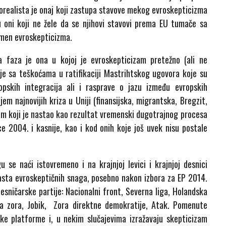
Evrorealista je onaj koji zastupa stavove mekog evroskepticizma
u oni koji ne žele da se njihovi stavovi prema EU tumače sa
omen evroskepticizma.
a faza je ona u kojoj je evroskepticizam pretežno (ali ne
inje sa teškoćama u ratifikaciji Mastrihtskog ugovora koje su
opskih integracija ali i rasprave o jazu između evropskih
jem najnovijih kriza u Uniji (finansijska, migrantska, Bregzit,
zam koji je nastao kao rezultat vremenski dugotrajnog procesa
ce 2004. i kasnije, kao i kod onih koje još uvek nisu postale
se naći istovremeno i na krajnjoj levici i krajnjoj desnici
orasta evroskeptičnih snaga, posebno nakon izbora za EP 2014.
esničarske partije: Nacionalni front, Severna liga, Holandska
atna zora, Jobik, Zora direktne demokratije, Atak. Pomenute
ske platforme i, u nekim slučajevima izražavaju skepticizam