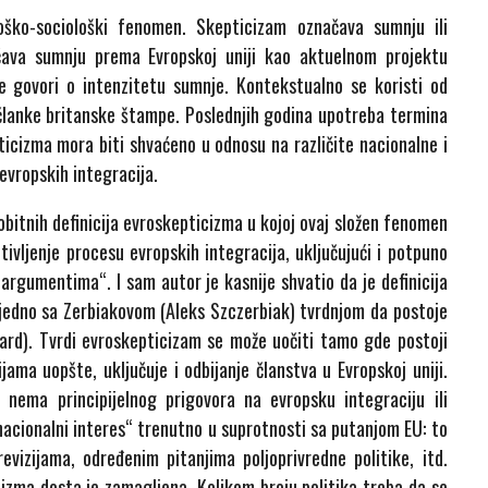
loško-sociološki fenomen. Skepticizam označava sumnju ili
čava sumnju prema Evropskoj uniji kao aktuelnom projektu
e govori o intenzitetu sumnje. Kontekstualno se koristi od
 članke britanske štampe. Poslednjih godina upotreba termina
ticizma mora biti shvaćeno u odnosu na različite nacionalne i
 evropskih integracija.
bitnih definicija evroskepticizma u kojoj ovaj složen fenomen
tivljenje procesu evropskih integracija, uključujući i potpuno
 argumentima“. I sam autor je kasnije shvatio da je definicija
ajedno sa Zerbiakovom (Aleks Szczerbiak) tvrdnjom da postoje
hard). Tvrdi evroskepticizam se može uočiti tamo gde postoji
jama uopšte, uključuje i odbijanje članstva u Evropskoj uniji.
nema principijelnog prigovora na evropsku integraciju ili
nacionalni interes“ trenutno u suprotnosti sa putanjom EU: to
revizijama, određenim pitanjima poljoprivredne politike, itd.
izma dosta je zamagljena. Kolikom broju politika treba da se