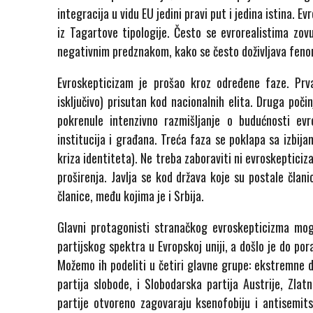
integracija u vidu EU jedini pravi put i jedina istina. 
iz Tagartove tipologije. Često se evrorealistima zov
negativnim predznakom, kako se često doživljava fen
Evroskepticizam je prošao kroz određene faze. Prv
isključivo) prisutan kod nacionalnih elita. Druga poč
pokrenule intenzivno razmišljanje o budućnosti evr
institucija i građana. Treća faza se poklapa sa izbijan
kriza identiteta). Ne treba zaboraviti ni evroskeptici
proširenja. Javlja se kod država koje su postale člani
članice, među kojima je i Srbija.
Glavni protagonisti stranačkog evroskepticizma mogu 
partijskog spektra u Evropskoj uniji, a došlo je do p
Možemo ih podeliti u četiri glavne grupe: ekstremne d
partija slobode, i Slobodarska partija Austrije, Zl
partije otvoreno zagovaraju ksenofobiju i antisemit