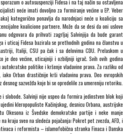
 sporazum o autosuspenziji Fidesa i na taj način su ostavljena
ijalisti neće imati dovoljno za formiranje većine u EP. Veber
aka) kategorično ponavlja da narodnjaci neće u koaliciju sa
otencijalne koalicione partnere. Može da se desi da oni uslove
anu odgovara da prihvati zagrljaj Salvinjija da bude garant
 i uticaj Fidesa bazirala se prethodnih godina na članstvu u
striji, Italiji, CSU pa čak i sa delovima CDU. Prelaskom u
je deo većine, uticajniji i ozbiljniji igrač. Svih ovih godina
u autokratske politike i kršenje vladavine prava. Za razliku od
, iako Orban drastičnije krši vladavinu prava. Deo evropskih
 desnog sazvežđa koje bi se opredelile za umereniju retoriku.
i slobode. Salvinji nije uspeo da formira jedinstven blok koji
ujedini kleropopuliste Kačinjskog, desnicu Orbana, austrijske
istu Okesona iz Švedske demokratske partije i neke manje
e na kraju sveo na sledeća pojačanja: Pokret pet zvezda, AFD, i
vativaca i reformista – islamofobična stranka Finaca i Danska