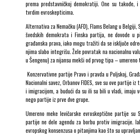
prema predstavničkoj demokratiji. One su takođe, i
tvrdim evroskepticima.
Alternativa za Nemačku (AFD), Flams Belang u Belgiji,
švedskih demokrata i Finska partija, ne dovode u pi
građanska prava, iako mogu tražiti da se isključe odre
njima slabo integrišu. Žele povratak na nacionalnu valu
u Šengenu) za nijansu mekši od prvog tipa – umereno t
Konzervativne partije Pravo i pravda u Poljskoj, Građa
Nacionalni savez, Orbanov FIDES, sve su ove partije iz
i imigracijom, a budući da su ili su bili u vladi, im
nego partije iz prve dve grupe.
Umereno meke levičarske evroskeptične partije su S
partije ne dele agendu za borbu protiv imigracije. Ia
evropskog konsenzusa o pitanjima kao što su upravljan