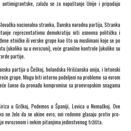
 antimigrantske, zalažu se za napuštanje Unije i pripadaju
 Slovačka nacionalna stranka, Danska narodna partija, Stranka
tanje reprezentativnu demokratiju niti osnovna politička i
đene etničke ili verske grupe kao što su muslimani koje se po
tu (ukoliko su u evrozoni), veće granične kontrole (ukoliko su
vrde partije.
nska partija u Češkoj, holandska Hrišćanska unija, i letonski
 treće grupe. Mogu biti interno podeljeni na probleme sa evrom
aju veće šanse da pronađu kompromise sa proevropskim snagama
iriza u Grčkoj, Podemos u Španiji, Levica u Nemačkoj. Ove
ko ne žele da se ukine evro, oni redovno glasaju protiv pro-
je evrozonom i nekim pitanjima jedinstvenog tržišta.