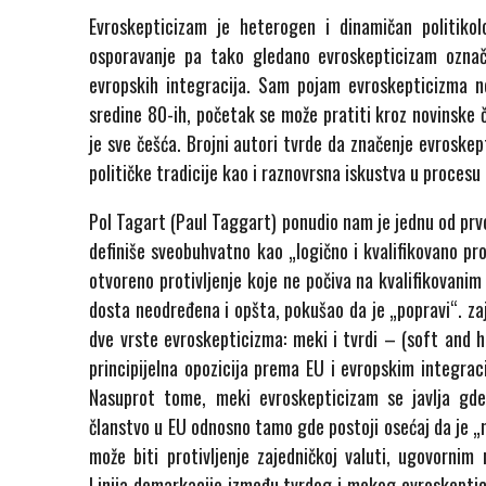
Evroskepticizam je heterogen i dinamičan politiko
osporavanje pa tako gledano evroskepticizam ozna
evropskih integracija. Sam pojam evroskepticizma n
sredine 80-ih, početak se može pratiti kroz novinske
je sve češća. Brojni autori tvrde da značenje evroskep
političke tradicije kao i raznovrsna iskustva u procesu
Pol Tagart (Paul Taggart) ponudio nam je jednu od prvo
definiše sveobuhvatno kao „logično i kvalifikovano pro
otvoreno protivljenje koje ne počiva na kvalifikovanim
dosta neodređena i opšta, pokušao da je „popravi“. z
dve vrste evroskepticizma: meki i tvrdi – (soft and 
principijelna opozicija prema EU i evropskim integraci
Nasuprot tome, meki evroskepticizam se javlja gde 
članstvo u EU odnosno tamo gde postoji osećaj da je „
može biti protivljenje zajedničkoj valuti, ugovornim 
Linija demarkacije između tvrdog i mekog evroskeptic