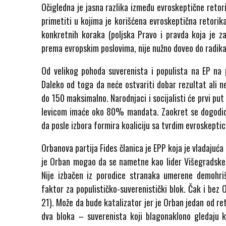
Očigledna je jasna razlika između evroskeptične retori
primetiti u kojima je korišćena evroskeptična retorika,
konkretnih koraka (poljska Pravo i pravda koja je z
prema evropskim poslovima, nije nužno doveo do radikaln
Od velikog pohoda suverenista i populista na EP na 
Daleko od toga da neće ostvariti dobar rezultat ali n
do 150 maksimalno. Narodnjaci i socijalisti će prvi put
levicom imaće oko 80% mandata. Zaokret se dogodio 
da posle izbora formira koaliciju sa tvrdim evroskepti
Orbanova partija Fides članica je EPP koja je vladajuća
je Orban mogao da se nametne kao lider Višegradske 
Nije izbačen iz porodice stranaka umerene demohri
faktor za populističko-suverenistički blok. Čak i be
21). Može da bude katalizator jer je Orban jedan od r
dva bloka – suverenista koji blagonaklono gledaju k