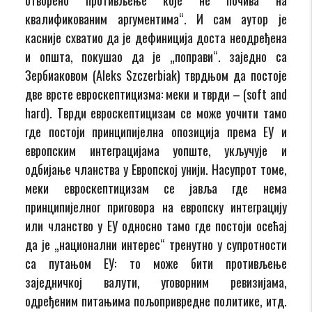
квалификованим аргументима“. И сам аутор је
касније схватио да је дефиниција доста неодређена
и општа, покушао да је „поправи“. заједно са
Зербиаковом (Aleks Szczerbiak) тврдњом да постоје
две врсте евроскептицизма: меки и тврди – (soft and
hard). Тврди евроскептицизам се може уочити тамо
где постоји принципијелна опозиција према ЕУ и
европским интеграцијама уопште, укључује и
одбијање чланства у Европској унији. Насупрот томе,
меки евроскептицизам се јавља где нема
принципијелног приговора на европску интеграцију
или чланство у ЕУ односно тамо где постоји осећај
да је „национални интерес“ тренутно у супротности
са путањом ЕУ: то може бити противљење
заједничкој валути, уговорним ревизијама,
одређеним питањима пољопривредне политике, итд.