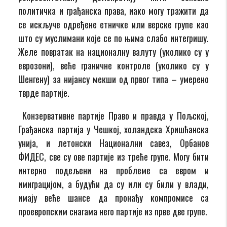
политичка и грађанска права, иако могу тражити да
се искључе одређене етничке или верске групе као
што су муслимани које се по њима слабо интегришу.
Желе повратак на националну валуту (уколико су у
еврозони), веће граничне контроле (уколико су у
Шенгену) за нијансу мекши од првог типа – умерено
тврде партије.
Конзервативне партије Право и правда у Пољској,
Грађанска партија у Чешкој, холандска Хришћанска
унија, и летонски Национални савез, Орбанов
ФИДЕС, све су ове партије из треће групе. Могу бити
интерно подељени на проблеме са евром и
имиграцијом, а будући да су или су били у влади,
имају веће шансе да пронађу компромисе са
проевропским снагама него партије из прве две групе.