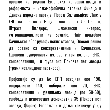
прешле из редова Европских конзервативаца и
реформиста – исламофобична странка Финаца и
Данска народна партија. Поред Салвињијеве Лиге у
ЕНС налазе се и Национални фронт Ле Пенове,
Штрахе, Вилдерс, Фламански интерес,
ултранационалисти из Белгије. Није придобио
Качињског због русофилских ставова, Окесон решио
да остане са конзервативцима и Качињским.
Европски суверенисти излазе у три колоне: ЕНС,
конзервативци, и група око Покрета пет звезда
(тражи коалиционе партнере).
Пројекције су да ће ЕПП освојити око 190,
социјалисти 140, либерали око 70, ЕНС,
конзервативци и уједињена левица (по 50-60),
слобода и непосредна демократија 35 (Покрет пет
звезда, Фараж). Европљани и даље критикују Унију