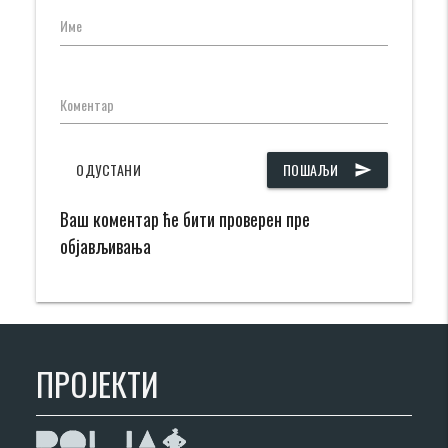
Име
Коментар
ОДУСТАНИ
ПОШАЉИ
send
Ваш коментар ће бити проверен пре
објављивања
ПРОЈЕКТИ