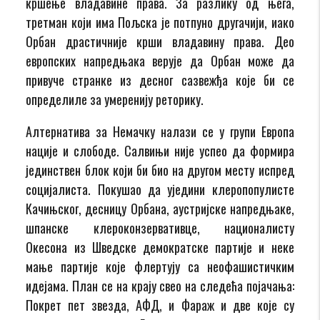
кршење владавине права. За разлику од њега,
третман који има Пољска је потпуно другачији, иако
Орбан драстичније крши владавину права. Део
европских напредњака верује да Орбан може да
привуче странке из десног сазвежђа које би се
определиле за умеренију реторику.
Алтернатива за Немачку налази се у групи Европа
нације и слободе. Салвињи није успео да формира
јединствен блок који би био на другом месту испред
социјалиста. Покушао да уједини клеропопулисте
Качињског, десницу Орбана, аустријске напредњаке,
шпанске клероконзервативце, националисту
Окесона из Шведске демократске партије и неке
мање партије које флертују са неофашистичким
идејама. План се на крају свео на следећа појачања:
Покрет пет звезда, АФД, и Фараж и две које су