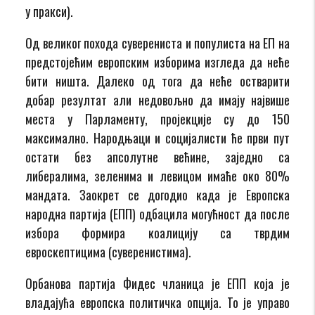
у пракси).
Од великог похода суверениста и популиста на ЕП на
предстојећим европским изборима изгледа да неће
бити ништа. Далеко од тога да неће остварити
добар резултат али недовољно да имају највише
места у Парламенту, пројекције су до 150
максимално. Народњаци и социјалисти ће први пут
остати без апсолутне већине, заједно са
либералима, зеленима и левицом имаће око 80%
мандата. Заокрет се догодио када је Европска
народна партија (ЕПП) одбацила могућност да после
избора формира коалицију са тврдим
евроскептицима (суверенистима).
Орбанова партија Фидес чланица је ЕПП која је
владајућа европска политичка опција. То је управо