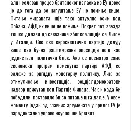
али неславан процес британског изласка из ЕУ довео
је до тога да се напуштање ЕУ не помиње више.
Питање миграната није тако актуелно осим код
Орбана. АФД их више не помиње. Покрет пет звезда
тешко долази до савезника због коалиције са Лигом
у Италији. Све ове евроскептичне партије делују
више као бучна раштимована опозиција него као
јединствен политички блок. Ако се посматра само
економски програм поменутих партија АФД се
залаже за ригидну монетарну политику, Лига за
стимулисање инвестиција, социјалдемократски
надзор присутан код Партије Финаца. Чак и када би
победили, поставило би се питање шта даље. У овом
моменту један од главних аргумената у прилог ЕУ је
парадоксално управо неуспешни Брегзит.