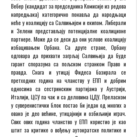
Вебер (кандидат за председника Комисије из редова
напредњака) категорично понавља да народњаци
неће у коалицију са Салвињијем и екипом. Либерали
и Зелени представљају потенцијалне коалиционе
партнере. Може да се деси да они услове коалицију
избацивањем Орбана. Са друге стране, Орбану
одговара да прихвати загрљај Салвињија да буде
гарант споразума са пољском странком Право и
правда. Снага и утицај Фидеса базирала се
претходних година на чланству у ЕПП и добрим
односима са сестринским партијама у Аустрији,
Италији, ЦСУ па чак и са деловима ЦДУ. Преласком
у суверенистички блок постао би један од многих а
овако је део већине, утицајнији и озбиљнији играч.
Свих ових година чланство у ЕПП користио је као
штит за критике о вођењу аутократске политике и