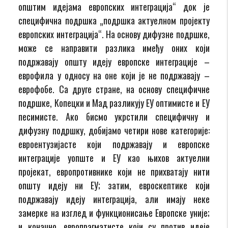
општим идејама европских интеграција“ док је
специфична подршка „подршка актуелном пројекту
европских интеграција“. На основу дифузне подршке,
може се направити разлика имеђу оних који
подржавају општу идеју европске интеграције –
еврофила у односу на оне који је не подржавају –
еврофобе. Са друге стране, на основу специфичне
подршке, Копецки и Мад разликују ЕУ оптимистe и ЕУ
песимисте. Ако бисмо укрстили специфичну и
дифузну подршку, добијамо четири нове категорије:
евроентузијасте који подржавају и европске
интеграције уопште и ЕУ као њихов актуелни
пројекат, европротивнике који не прихватају нити
општу идеју ни ЕУ; затим, евроскептике који
подржавају идеју интеграција, али имају неке
замерке на изглед и функционисање Европске уније;
и коначно, европрагматисте који су против идеје