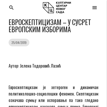
search
menu
ЕВРОСКЕПТИЦИЗАМ – У СУСРЕТ
ЕВРОПСКИМ ИЗБОРИМА
25/04/2019
Aутор: Јелена Тодоровић Лазић
Евроскептицизам је хетероген и динамичан
политиколошко-социолошки феномен. Скептицизам
означава сумњу или оспоравање па тако гледано
евроскептицизам означава сумњу према Европској