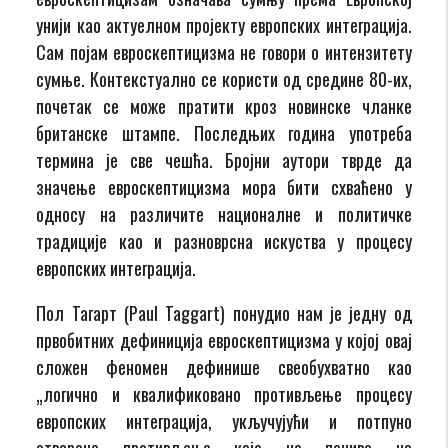
унији као актуелном пројекту европских интеграција.
Сам појам евроскептицизма не говори о интензитету
сумње. Контекстуално се користи од средине 80-их,
почетак се може пратити кроз новинске чланке
британске штампе. Последњих година употреба
термина је све чешћа. Бројни аутори тврде да
значење евроскептицизма мора бити схваћено у
односу на различите националне и политичке
традиције као и разноврсна искуства у процесу
европских интеграција.
Пол Тагарт (Paul Taggart) понудио нам је једну од
првобитних дефиниција евроскептицизма у којој овај
сложен феномен дефинише свеобухватно као
„логично и квалификовано противљење процесу
европских интеграција, укључујући и потпуно
отворено противљење које не почива на