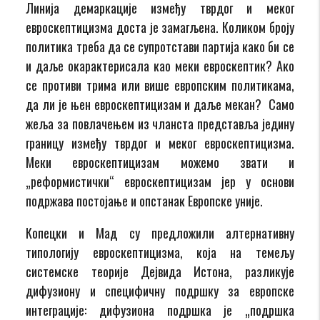
Линија демаркације између тврдог и меког
евроскептицизма доста је замагљена. Коликом броју
политика треба да се супротстави партија како би се
и даље окарактерисала као меки евроскептик? Ако
се противи трима или више европским политикама,
да ли је њен евроскептицизам и даље мекан? Само
жеља за повлачењем из чланста представља једину
границу између тврдог и меког евроскептицизма.
Меки евроскептицизам можемо звати и
„реформистички“ евроскептицизам јер у основи
подржава постојање и опстанак Европске уније.
Копецки и Мад су предложили алтернативну
типологију евроскептицизма, којa на темељу
системске теорије Дејвида Истона, разликује
дифузиону и специфичну подршку за европске
интеграције: дифузиона подршка је „подршка