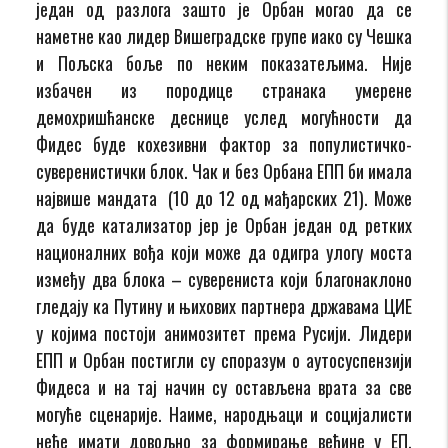
један од разлога зашто је Орбан могао да се
наметне као лидер Вишеградске групе иако су Чешка
и Пољска боље по неким показатељима. Није
избачен из породице странака умерене
демохришћанске деснице услед могућности да
Фидес буде кохезивни фактор за популистичко-
суверенистички блок. Чак и без Орбана ЕПП би имала
највише мандата (10 до 12 од мађарских 21). Може
да буде катализатор јер је Орбан један од ретких
националних вођа који може да одигра улогу моста
између два блока – суверениста који благонаклоно
гледају ка Путину и њихових партнера државама ЦИЕ
у којима постоји анимозитет према Русији. Лидери
ЕПП и Орбан постигли су споразум о аутосуспензији
Фидеса и на тај начин су остављена врата за све
могуће сценарије. Наиме, народњаци и социјалисти
неће имати довољно за формирање већине у ЕП.