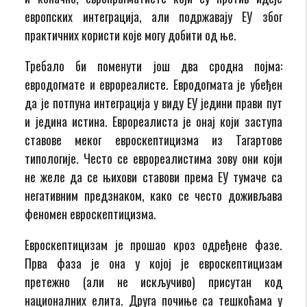
европских интеграција, али подржавају ЕУ због
практичних користи које могу добити од ње.
Требало би поменути још два сродна појма:
евродогмате и еврореалисте. Евродогмата је убеђен
да је потпуна интеграција у виду ЕУ једини прави пут
и једина истина. Еврореалиста је онај који заступа
ставове меког евроскептицизма из Тагартове
типологије. Често се еврореалистима зову они који
не желе да се њихови ставови према ЕУ тумаче са
негативним предзнаком, како се често доживљава
феномен евроскептицизма.
Евроскептицизам је прошао кроз одређене фазе.
Прва фаза је она у којој је евроскептицизам
претежно (али не искључиво) присутан код
националних елита. Друга почиње са тешкоћама у