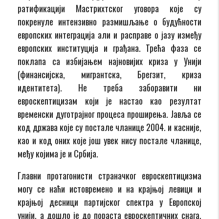
ратификацији Мастрихтског уговора које су
покренуле интензивно размишљање о будућности
европских интеграција али и расправе о јазу између
европских институција и грађана. Трећа фаза се
поклапа са избијањем најновијих криза у Унији
(финансијска, мигрантска, Брегзит, криза
идентитета). Не треба заборавити ни
евроскептицизам који је настао као резултат
временски дуготрајног процеса проширења. Јавља се
код држава које су постале чланице 2004. и касније,
као и код оних које још увек нису постале чланице,
међу којима је и Србија.
Главни протагонисти страначког евроскептицизма
могу се наћи истовремено и на крајњој левици и
крајњој десници партијског спектра у Европској
унији, а дошло је до пораста евроскептичних снага,