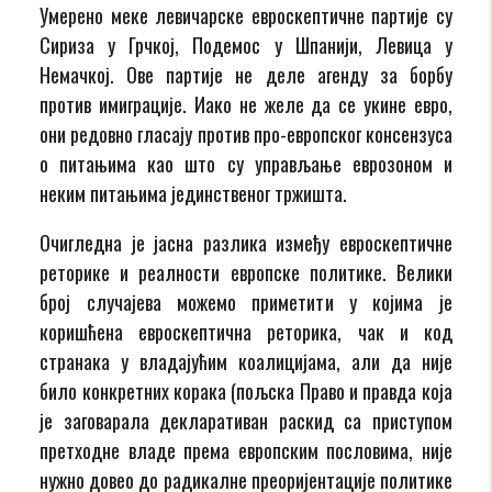
Умерено меке левичарске евроскептичне партије су
Сириза у Грчкој, Подемос у Шпанији, Левица у
Немачкој. Ове партије не деле агенду за борбу
против имиграције. Иако не желе да се укине евро,
они редовно гласају против про-европског консензуса
о питањима као што су управљање еврозоном и
неким питањима јединственог тржишта.
Очигледна је јасна разлика између евроскептичне
реторике и реалности европске политике. Велики
број случајева можемо приметити у којима је
коришћена евроскептична реторика, чак и код
странака у владајућим коалицијама, али да није
било конкретних корака (пољска Право и правда која
је заговарала декларативан раскид са приступом
претходне владе према европским пословима, није
нужно довео до радикалне преоријентације политике