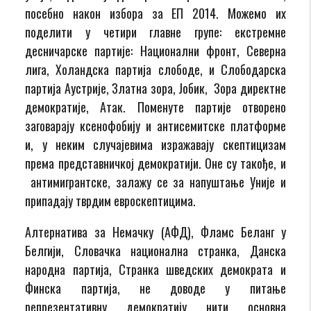
посебно након избора за ЕП 2014. Можемо их
поделити у четири главне групе: екстремне
десничарске партије: Национални фронт, Северна
лига, Холандска партија слободе, и Слободарска
партија Аустрије, Златна зора, Јобик, Зора директне
демократије, Атак. Поменуте партије отворено
заговарају ксенофобију и антисемитске платформе
и, у неким случајевима изражавају скептицизам
према представничкој демократији. Оне су такође, и
антимигрантске, залажу се за напуштање Уније и
припадају тврдим евроскептицима.
Алтернатива за Немачку (АФД), Фламс Беланг у
Белгији, Словачка национална странка, Данска
народна партија, Странка шведских демократа и
Финска партија, не доводе у питање
репрезентативну демократију нити основна