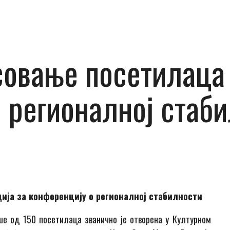
овање посетилаца 
 регионалној стаб
ија за конференцију о регионалној стабилности
ше од 150 посетилаца званично је отворена у Културном