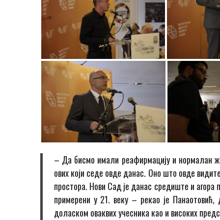
– Да бисмо имали реафирмацију и нормалан жи
ових који седе овде данас. Оно што овде видите
простора. Нови Сад је данас средиште и агора 
примерени у 21. веку – рекао је Панаотовић,
доласком оваквих учесника као и високих пред