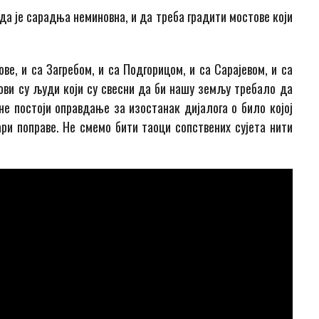
да је сарадња неминовна, и да треба градити мостове који
ве, и са Загребом, и са Подгорицом, и са Сарајевом, и са
ови су људи који су свесни да би нашу земљу требало да
не постоји оправдање за изостанак дијалога о било којој
ри поправе. Не смемо бити таоци сопствених сујета нити