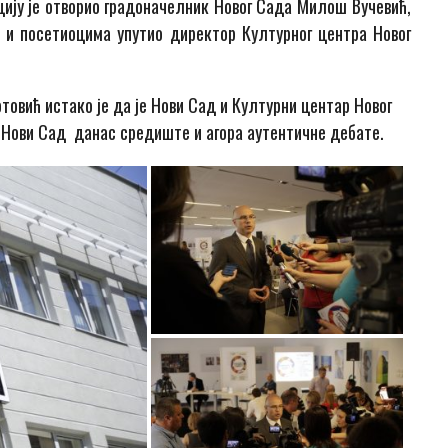
ију је отворио градоначелник Новог Сада Милош Вучевић,
 и посетиоцима упутио директор Културног центра Новог
товић истако је да је Нови Сад и Културни центар Новог
 Нови Сад данас средиште и агора аутентичне дебате.