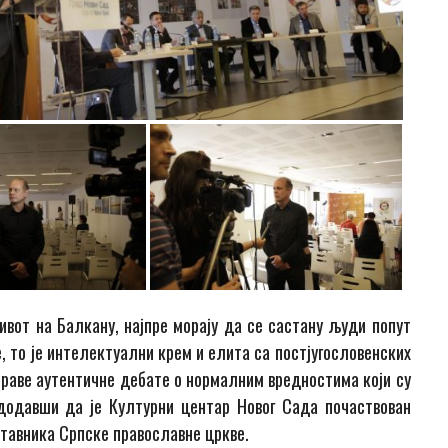
вот на Балкану, најпре морају да се састану људи попут
, то је интелектуални крем и елита са постјугословенских
праве аутентичне дебате о нормалним вредностима који су
 додавши да је Културни центар Новог Сада почаствован
ставника Српске православне цркве.