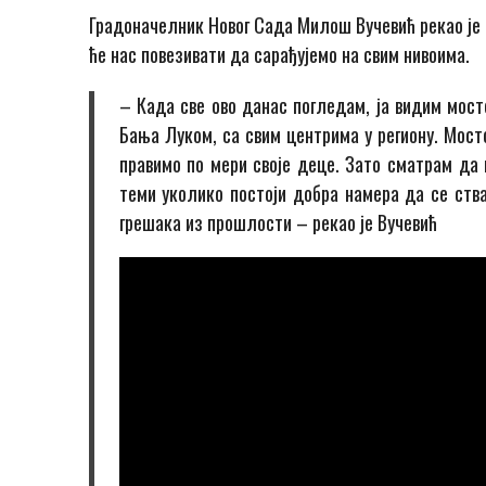
Градоначелник Новог Сада Милош Вучевић рекао је 
ће нас повезивати да сарађујемо на свим нивоима.
– Када све ово данас погледам, ја видим мосто
Бања Луком, са свим центрима у региону. Мост
правимо по мери своје деце. Зато сматрам да 
теми уколико постоји добра намера да се ства
грешака из прошлости – рекао је Вучевић