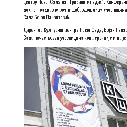
центру Новог Сада на „Трибини младих“. Конференц
док је поздравну реч и добродошлицу учесницима
Сада Бојан Панаотовић.
Директор Културног центра Новог Сада, Бојан Панао
Сада почаствован учесницима конференције и да је