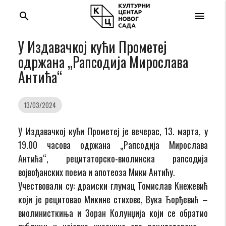
search
menu
У Издавачкој кући Прометеј
одржана „Рапсодија Мирослава
Антића“
13/03/2024
У Издавачкој кући Прометеј је вечерас, 13. марта, у
19.00 часова одржана „Рапсодија Мирослава
Антића“, рецитаторско-виолинска рапсодија
војвођанских поема и апотеоза Мики Антићу.
Учествовали су: драмски глумац Томислав Кнежевић
који је рецитовао Микине стихове, Вука Ђорђевић –
виолинисткиња и Зоран Колунџија који се обратио