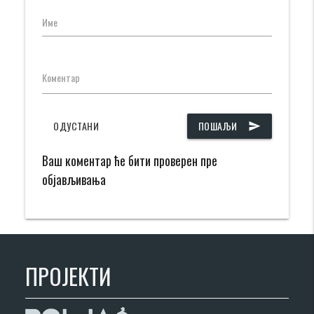
Име
Коментар
ОДУСТАНИ
ПОШАЉИ
send
Ваш коментар ће бити проверен пре
објављивања
ПРОЈЕКТИ