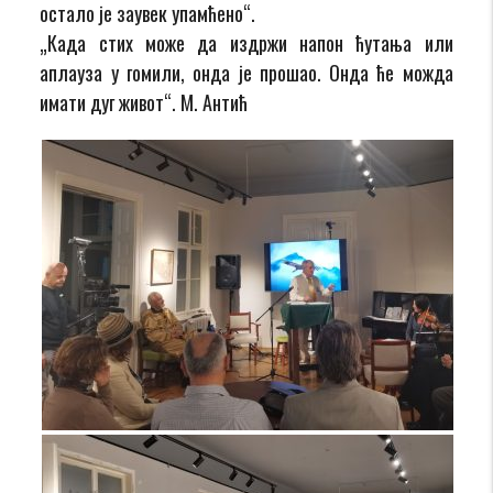
остало је заувек упамћено“.
„Када стих може да издржи напон ћутања или
аплауза у гомили, онда је прошао. Онда ће можда
имати дуг живот“. М. Антић