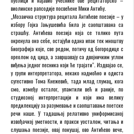
публици и најавио учеснике ове рецитаторско –
виолинске рапсодије посвећене Мики Антићу.
„Мозаична структура рецитала Антићеве поезије – у
избору Гојка Јањушевића била је саопштавана са
страшћу. Антићева поезија која се толико пута
окренула око себе, остајући одана ипак тек мноштву
биографија које, све редом, потичу од богородице с
ореолом од цица, а завршавају са двојничким углом
виђења једног песника који ће трајати“. Издвајао се,
у групи интерпретатора, некако надмоћно и одиста
сугестивно Тома Кнежевић, тада млад глумац, кога
смо, између осталог, упамтили већ и раније, по
студиозној интерпретацији и који има велику
предилекцију за разумевање и саопштавање поетске
речи наше. У тадашњој релативно униформисаној
извођачкој уметности, и пракси уосталом, читања и
слушања поезије, овај покушај, ово Антићево вече,