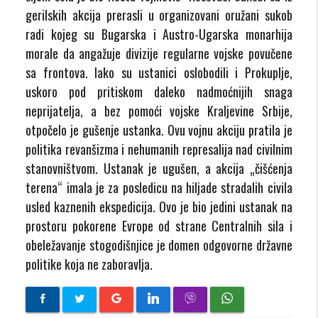
gerilskih akcija prerasli u organizovani oružani sukob
radi kojeg su Bugarska i Austro-Ugarska monarhija
morale da angažuje divizije regularne vojske povučene
sa frontova. Iako su ustanici oslobodili i Prokuplje,
uskoro pod pritiskom daleko nadmoćnijih snaga
neprijatelja, a bez pomoći vojske Kraljevine Srbije,
otpočelo je gušenje ustanka. Ovu vojnu akciju pratila je
politika revanšizma i nehumanih represalija nad civilnim
stanovništvom. Ustanak je ugušen, a akcija „čišćenja
terena“ imala je za posledicu na hiljade stradalih civila
usled kaznenih ekspedicija. Ovo je bio jedini ustanak na
prostoru pokorene Evrope od strane Centralnih sila i
obeležavanje stogodišnjice je domen odgovorne državne
politike koja ne zaboravlja.