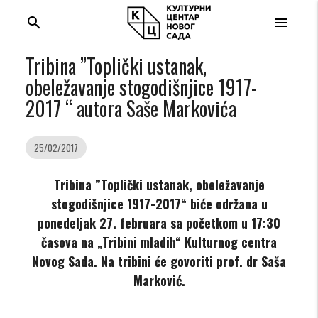
search
menu
Tribina ”Toplički ustanak,
obeležavanje stogodišnjice 1917-
2017 “ autora Saše Markovića
25/02/2017
Tribina ”Toplički ustanak, obeležavanje
stogodišnjice 1917-2017“ biće održana u
ponedeljak 27. februara sa početkom u 17:30
časova na „Tribini mladih“ Kulturnog centra
Novog Sada. Na tribini će govoriti prof. dr Saša
Marković.