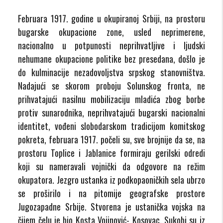
Februara 1917. godine u okupiranoj Srbiji, na prostoru
bugarske okupacione zone, usled neprimerene,
nacionalno u potpunosti neprihvatljive i ljudski
nehumane okupacione politike bez presedana, došlo je
do kulminacije nezadovoljstva srpskog stanovništva.
Nadajući se skorom proboju Solunskog fronta, ne
prihvatajući nasilnu mobilizaciju mladića zbog borbe
protiv sunarodnika, neprihvatajući bugarski nacionalni
identitet, vođeni slobodarskom tradicijom komitskog
pokreta, februara 1917. počeli su, sve brojnije da se, na
prostoru Toplice i Jablanice formiraju gerilski odredi
koji su nameravali vojnički da odgovore na režim
okupatora. Jezgro ustanka iz podkopaoničkih sela ubrzo
se proširilo i na pitomije geografske prostore
Jugozapadne Srbije. Stvorena je ustanička vojska na
čijem čelu je bio Kosta Vojinović- Kosovac. Sukobi su iz