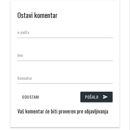
Ostavi komentar
e-pošta
Ime
Komentar
ODUSTANI
POŠALJI
send
Vaš komentar će biti proveren pre objavljivanja