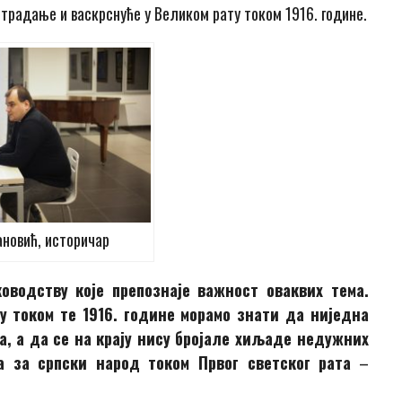
страдање и васкрснуће у Великом рату током 1916. године.
новић, историчар
оводству које препознаје важност оваквих тема.
ћу током те 1916. године морамо знати да ниједна
а, а да се на крају нису бројале хиљаде недужних
а за српски народ током Првог светског рата
–