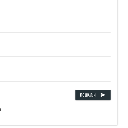
ПОШАЉИ
send
а