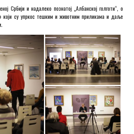
еној Србији и надалеко познатој „Албанској голготи“, о
рф који су упркос тешким и животним приликама и даље
и.