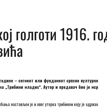
ој голготи 1916. г
вића
. године – сегмент или фундамент српске културне
на „Трибини младих“. Аутор и предавач био је мср
ћања настављен је и овог уторка трибином коју је одржао