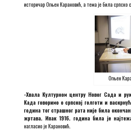
историчар Огњен Карановић, а тема је била српско 
Огњен Кара
-Хвала Културном центру Новог Сада и рук
Када говоримо о српској голготи и васкрну
година тог страшног рата није била окончан
жртава. Ипак 1916. година била је најтеж
нагласио је Карановић.