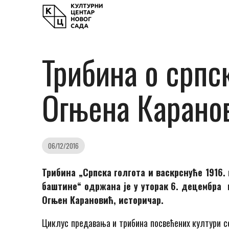
Трибина о српск
Огњена Карано
06/12/2016
Трибина „Српска голгота и васкрснуће 1916
баштине“ одржана je у уторак 6. децембра 
Огњен Карановић, историчар.
Циклус предавања и трибина посвећених култури се