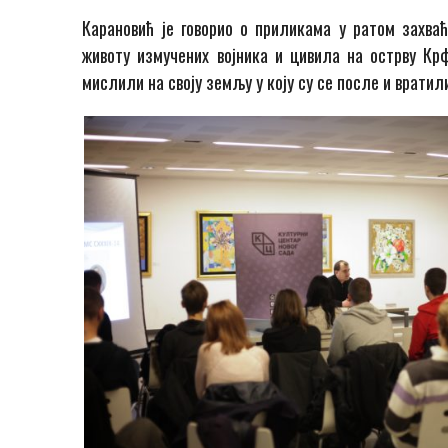
Карановић је говорио о приликама у ратом захваћ
животу измучених војника и цивила на острву К
мислили на своју земљу у коју су се после и вратил