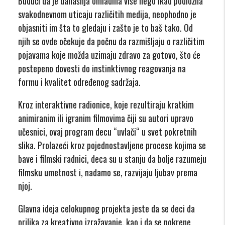
Budući da je današnja omladina više nego ikad podložna
svakodnevnom uticaju različitih medija, neophodno je
objasniti im šta to gledaju i zašto je to baš tako. Od
njih se ovde očekuje da počnu da razmišljaju o različitim
pojavama koje možda uzimaju zdravo za gotovo, što će
postepeno dovesti do instinktivnog reagovanja na
formu i kvalitet određenog sadržaja.
Kroz interaktivne radionice, koje rezultiraju kratkim
animiranim ili igranim filmovima čiji su autori upravo
učesnici, ovaj program decu “uvlači“ u svet pokretnih
slika. Prolazeći kroz pojednostavljene procese kojima se
bave i filmski radnici, deca su u stanju da bolje razumeju
filmsku umetnost i, nadamo se, razvijaju ljubav prema
njoj.
Glavna ideja celokupnog projekta jeste da se deci da
prilika za kreativno izražavanje, kao i da se pokrene