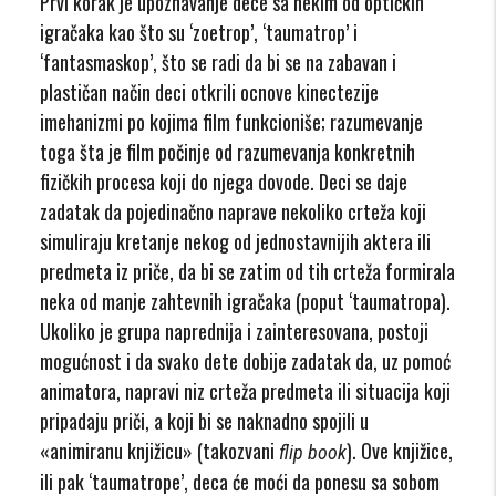
Prvi korak je upoznavanje dece sa nekim od optičkih
igračaka kao što su ‘zoetrop’, ‘taumatrop’ i
‘fantasmaskop’, što se radi da bi se na zabavan i
plastičan način deci otkrili ocnove kinectezije
imehanizmi po kojima film funkcioniše; razumevanje
toga šta je film počinje od razumevanja konkretnih
fizičkih procesa koji do njega dovode. Deci se daje
zadatak da pojedinačno naprave nekoliko crteža koji
simuliraju kretanje nekog od jednostavnijih aktera ili
predmeta iz priče, da bi se zatim od tih crteža formirala
neka od manje zahtevnih igračaka (poput ‘taumatropa).
Ukoliko je grupa naprednija i zainteresovana, postoji
mogućnost i da svako dete dobije zadatak da, uz pomoć
animatora, napravi niz crteža predmeta ili situacija koji
pripadaju priči, a koji bi se naknadno spojili u
«animiranu knjižicu» (takozvani
). Ove knjižice,
flip book
ili pak ‘taumatrope’, deca će moći da ponesu sa sobom