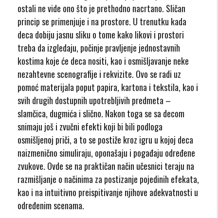
ostali ne vide ono što je prethodno nacrtano. Sličan
princip se primenjuje i na prostore. U trenutku kada
deca dobiju jasnu sliku o tome kako likovi i prostori
treba da izgledaju, počinje pravljenje jednostavnih
kostima koje će deca nositi, kao i osmišljavanje neke
nezahtevne scenografije i rekvizite. Ovo se radi uz
pomoć materijala poput papira, kartona i tekstila, kao i
svih drugih dostupnih upotrebljivih predmeta –
slamčica, dugmića i slično. Nakon toga se sa decom
snimaju još i zvučni efekti koji bi bili podloga
osmišljenoj priči, a to se postiže kroz igru u kojoj deca
naizmenično simuliraju, oponašaju i pogađaju određene
zvukove. Ovde se na praktičan način učesnici teraju na
razmišljanje o načinima za postizanje pojedinih efekata,
kao i na intuitivno preispitivanje njihove adekvatnosti u
određenim scenama.