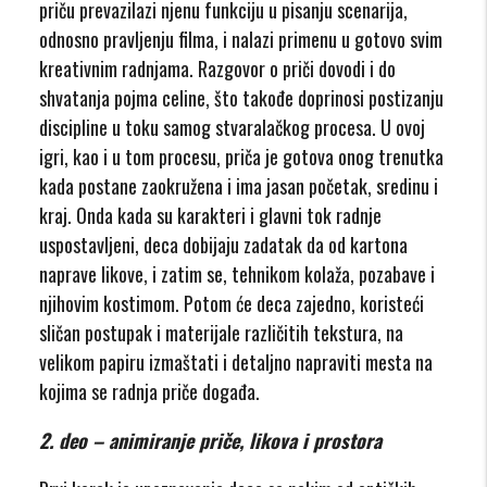
priču prevazilazi njenu funkciju u pisanju scenarija,
odnosno pravljenju filma, i nalazi primenu u gotovo svim
kreativnim radnjama. Razgovor o priči dovodi i do
shvatanja pojma celine, što takođe doprinosi postizanju
discipline u toku samog stvaralačkog procesa. U ovoj
igri, kao i u tom procesu, priča je gotova onog trenutka
kada postane zaokružena i ima jasan početak, sredinu i
kraj. Onda kada su karakteri i glavni tok radnje
uspostavljeni, deca dobijaju zadatak da od kartona
naprave likove, i zatim se, tehnikom kolaža, pozabave i
njihovim kostimom. Potom će deca zajedno, koristeći
sličan postupak i materijale različitih tekstura, na
velikom papiru izmaštati i detaljno napraviti mesta na
kojima se radnja priče događa.
2. deo – animiranje priče, likova i prostora