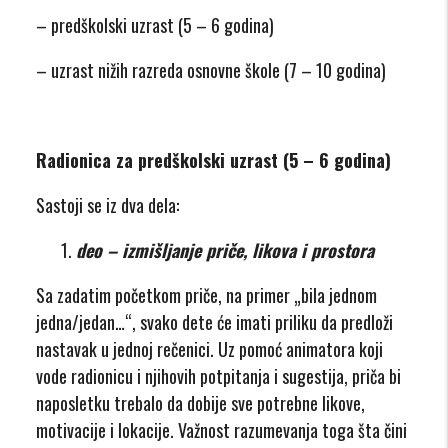
– predškolski uzrast (5 – 6 godina)
– uzrast nižih razreda osnovne škole (7 – 10 godina)
Radionica za predškolski uzrast (5 – 6 godina)
Sastoji se iz dva dela:
deo – izmišljanje priče, likova i prostora
Sa zadatim početkom priče, na primer „bila jednom
jedna/jedan…“, svako dete će imati priliku da predloži
nastavak u jednoj rečenici. Uz pomoć animatora koji
vode radionicu i njihovih potpitanja i sugestija, priča bi
naposletku trebalo da dobije sve potrebne likove,
motivacije i lokacije. Važnost razumevanja toga šta čini