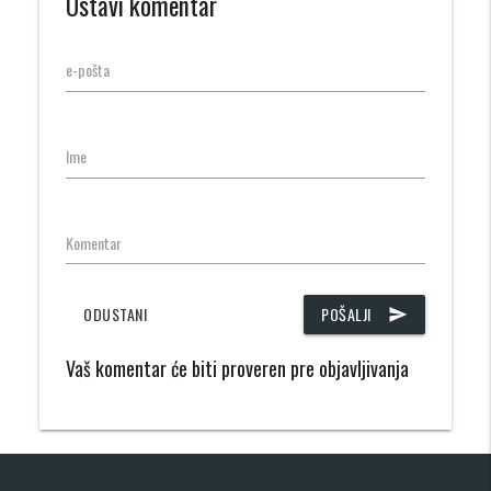
Ostavi komentar
e-pošta
Ime
Komentar
ODUSTANI
POŠALJI
send
Vaš komentar će biti proveren pre objavljivanja