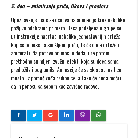
2. deo – animiranje priče, likova i prostora
Upoznavanje dece sa osnovama animacije kroz nekoliko
pažljivo odabranih primera. Deca podeljena u grupe će
uz instrukcije nacrtati nekoliko jednostavnijih crteža
koji se odnose na smišljenu priču, te će onda crteže i
animirati. Na gotovu animaciju dodaju se potom
prethodno snimljeni zvučni efekti koja su deca sama
predložila i odglumila. Animacije će se sklapati na licu
mesta uz pomoć vođa radionice, a tako će deca moći i
da ih ponesu sa sobom kao završne radove.