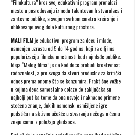
“Filmkultura” kroz svoj edukativni program pronalazi
mesto u posredovanju između talentovanih stvaralaca i
zahtevne publike, a svojom svrhom smatra kreiranje i
oblikovanje ovog dela kulturnog prostora.
MALI FILM
je edukativni program za decu i mlade,
namenjen uzrastu od 5 do 14 godina, koji za cilj ima
popularizaciju filmske umetnosti kod najmlađe publike.
Ideja “Malog filma” je da kod dece probudi kreativnost i
radoznalost, a pre svega da stvori preduslov za kritički
odnos prema onome što se konzumira. Praktične vežbe
u kojima deca samostalno dolaze do zaključaka su
najbolji put ka tome da ona usvoje i naknadno primene
stečeno znanje, dok ih namenski osmišljene igre
podstiču na aktivno učešće u stvaranju nečega o čemu
znaju samo iz položaja gledaoca.