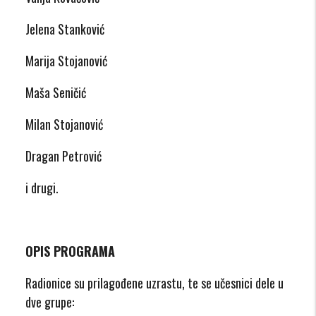
Jelena Stanković
Marija Stojanović
Maša Seničić
Milan Stojanović
Dragan Petrović
i drugi.
OPIS PROGRAMA
Radionice su prilagođene uzrastu, te se učesnici dele u
dve grupe: