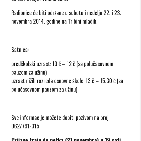
Radionice će biti održane u subotu i nedelju 22. i 23.
novembra 2014. godine na Tribini mladih.
Satnica:
predškolski uzrast: 10 č – 12 č (sa polučasovnom
pauzom za užinu)
uzrast nižih razreda osnovne škole: 13 č – 15.30 č (sa
polučasovnom pauzom za užinu)
Sve informacije možete dobiti pozivom na broj
062/791-315
Prijave traju do petka (21.novembra) u 19 sati.