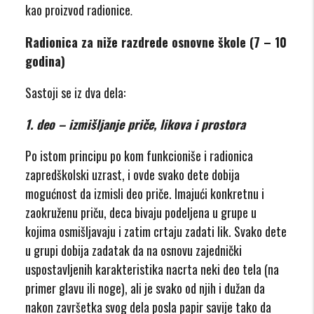
kao proizvod radionice
.
Radionica za niže razdrede osnovne škole (7 – 10
godina)
Sastoji se iz dva dela:
1. deo – izmišljanje priče, likova i prostora
Po istom principu po kom funkcioniše i radionica
zapredškolski uzrast, i ovde svako dete dobija
mogućnost da izmisli deo priče. Imajući konkretnu i
zaokruženu priču, deca bivaju podeljena u grupe u
kojima osmišljavaju i zatim crtaju zadati lik. Svako dete
u grupi dobija zadatak da na osnovu zajednički
uspostavljenih karakteristika nacrta neki deo tela (na
primer glavu ili noge), ali je svako od njih i dužan da
nakon završetka svog dela posla papir savije tako da