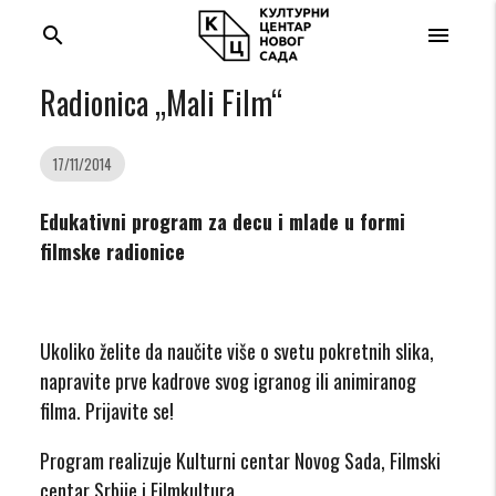
search
menu
Radionica „Mali Film“
17/11/2014
Edukativni program za decu i mlade u formi
filmske radionice
Ukoliko želite da naučite više o svetu pokretnih slika,
napravite prve kadrove svog igranog ili animiranog
filma. Prijavite se!
Program realizuje Kulturni centar Novog Sada, Filmski
centar Srbije i Filmkultura.