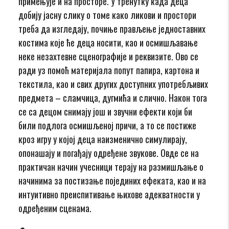
примењује и на просторе. У тренутку када деца
добију јасну слику о томе како ликови и простори
треба да изгледају, почиње прављење једноставних
костима које ће деца носити, као и осмишљавање
неке незахтевне сценографије и реквизите. Ово се
ради уз помоћ материјала попут папира, картона и
текстила, као и свих других доступних употребљивих
предмета – сламчица, дугмића и слично. Након тога
се са децом снимају још и звучни ефекти који би
били подлога осмишљеној причи, а то се постиже
кроз игру у којој деца наизменично симулирају,
опонашају и погађају одређене звукове. Овде се на
практичан начин учесници терају на размишљање о
начинима за постизање појединих ефеката, као и на
интуитивно преиспитивање њихове адекватности у
одређеним сценама.