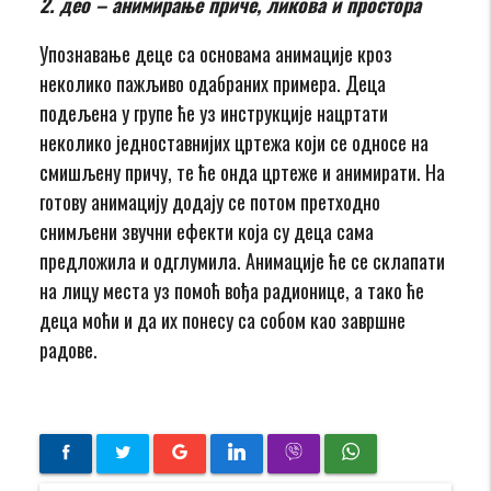
2. део – анимирање приче, ликова и простора
Упознавање деце са основама анимације кроз
неколико пажљиво одабраних примера. Деца
подељена у групе ће уз инструкције нацртати
неколико једноставнијих цртежа који се односе на
смишљену причу, те ће онда цртеже и анимирати. На
готову анимацију додају се потом претходно
снимљени звучни ефекти која су деца сама
предложила и одглумила. Анимације ће се склапати
на лицу места уз помоћ вођа радионице, а тако ће
деца моћи и да их понесу са собом као завршне
радове.