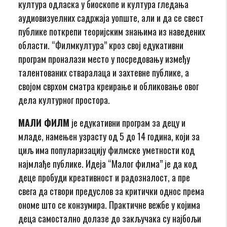
култура одласка у биоскопе и култура гледања
аудиовизуелних садржаја уопште, али и да се свест
публике поткрепи теоријским знањима из наведених
области. “Филмкултура” кроз свој едукативни
програм проналази место у посредовању између
талентованих стваралаца и захтевне публике, а
својом сврхом сматра креирање и обликовање овог
дела културног простора.
МАЛИ ФИЛМ
је едукативни програм за децу и
младе, намењен узрасту од 5 до 14 година, који за
циљ има популаризацију филмске уметности код
најмлађе публике. Идеја “Малог филма” је да код
деце пробуди креативност и радозналост, а пре
свега да створи предуслов за критички однос према
ономе што се конзумира. Практичне вежбе у којима
деца самостално долазе до закључака су најбољи