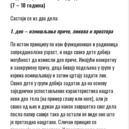
(7 – 10 година)
Састоји се из два дела:
1. део – измишљање приче, ликова и простора
По истом принципу по ком функционише и радионица
запредшколски узраст, и овде свако дете добија
могућност да измисли део приче. Имајући конкретну
и заокружену причу, деца бивају подељена у групе у
којима осмишљавају и затим цртају задати лик.
Свако дете у групи добија задатак да на основу
заједнички успостављених карактеристика нацрта
неки део тела (на пример главу или ноге), али је
свако од њих и дужан да након завршетка свог дела
посла папир савије тако да остали не виде оно што
је претходно нацртано. Сличан принцип се