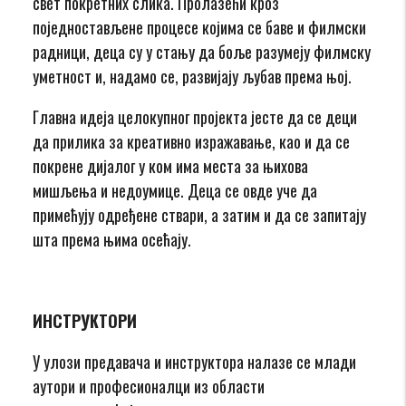
свет покретних слика. Пролазећи кроз
поједностављене процесе којима се баве и филмски
радници, деца су у стању да боље разумеју филмску
уметност и, надамо се, развијају љубав према њој.
Главна идеја целокупног пројекта јесте да се деци
да прилика за креативно изражавање, као и да се
покрене дијалог у ком има места за њихова
мишљења и недoумице. Деца се овде уче да
примећују одређене ствари, а затим и да се запитају
шта према њима осећају.
ИНСТРУКТОРИ
У улози предавача и инструктора налазе се млади
аутори и професионалци из области