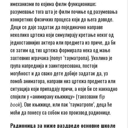
имеханизми по којима филм функционише;
разумевање тога шта је филм почиње од разумевања
конкретних физичких процеса који до њега доводе.
Деци се даје задатак да појединачно направе
неколико цртежа који симулирају кретање неког од
једноставнијих актера или предмета из приче, да би
се затим од тих цртежа формирала нека од мање
захтевних играчака (попут ‘тауматропа). Уколико је
група напреднија и заинтересована, постоји
могућност и да свако дете добије задатак да, уз
помоћ аниматора, направи низ цртежа предмета или
ситуација који припадају причи, а који би се накнадно
спојили у «анимирану књижицу» (такозвани
flip
). Ове књижице, или пак ‘тауматропе’, деца ће
book
моћи да понесу са собом као производ радионице
.
Радионица за ниже раздреде основне школе