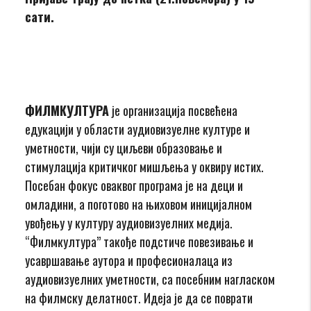
сати.
ФИЛМКУЛТУРА
је организација посвећена
едукацији у области аудиовизуелне културе и
уметности, чији су циљеви образовање и
стимулација критичког мишљења у оквиру истих.
Посебан фокус оваквог програма је на деци и
омладини, а поготово на њиховом иницијалном
увођењу у културу аудиовизуелних медија.
“Филмкултура” такође подстиче повезивање и
усавршавање аутора и професионалаца из
аудиовизуелних уметности, са посебним нагласком
на филмску делатност. Идеја је да се поврати