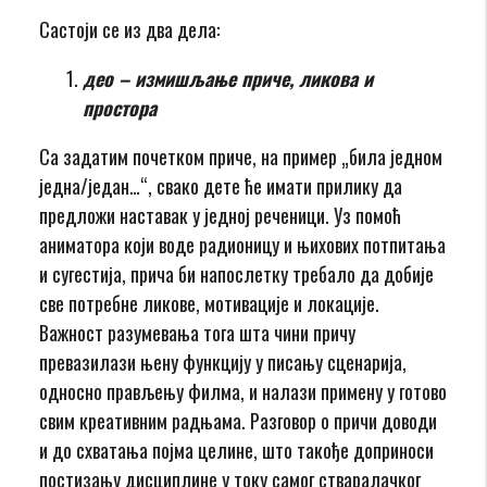
Састоји се из два дела:
део – измишљање приче, ликова и
простора
Са задатим почетком приче, на пример „била једном
једна/један…“, свако дете ће имати прилику да
предложи наставак у једној реченици. Уз помоћ
аниматора који воде радионицу и њихових потпитања
и сугестијa, прича би напослетку требало да добије
све потребне ликове, мотивације и локације.
Важност разумевања тога шта чини причу
превазилази њену функцију у писању сценарија,
односно прављењу филма, и налази примену у готово
свим креативним радњама. Разговор о причи доводи
и до схватања појма целине, што такође доприноси
постизању дисциплине у току самог стваралачког