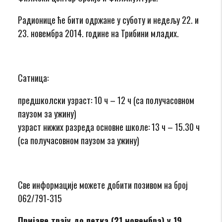
Радионице ће бити одржане у суботу и недељу 22. и
23. новембра 2014. године на Трибини младих.
Сатница:
предшколски узраст: 10 ч – 12 ч (са получасовном
паузом за ужину)
узраст нижих разреда основне школе: 13 ч – 15.30 ч
(са получасовном паузом за ужину)
Све информације можете добити позивом на број
062/791-315
Пријаве трају до петка (21.новембра) у 19