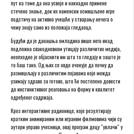
пут ка томе да она усвоје и накнадно примене
стечено знање, док их наменски осмишљене игре
подстичу на активно учешће у стварању нечега о
чему знају само из положаја гледаоца.
Будући да је данашња омладина више него икад
подложна свакодневном утицају различитих медија,
неопходно је објаснити им шта то гледају и зашто је
то баш тако. Од њих се овде очекује да почну да
размишљају о различитим појавама које можда
узимају здраво за готово, што ће постепено довести
до инстинктивног реаговања на форму и квалитет
одређеног садржаја.
Кроз интерактивне радионице, које резултирају
кратким анимираним или играним филмовима чији су
аутори управо учесници, овај програм децу “увлачи“ у