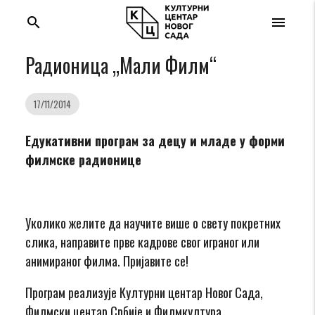
search
menu
Радионица „Мали Филм“
17/11/2014
Eдукативни програм за децу и младе у форми
филмске радионице
Уколико желите да научите више о свету покретних
слика, направите прве кадрове свог играног или
анимираног филма. Пријавите се!
Програм реализује Културни центар Новог Сада,
Филмски центар Србије и Филмкултура.