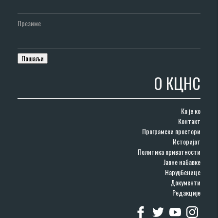
Презиме
О КЦНС
Ко је ко
Контакт
Програмски простори
Историјат
Политика приватности
Јавне набавке
Наруџбенице
Документи
Редакције