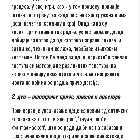
процеса. У овој игри, као и у том процесу, прича је
готова оног тренутка када постане заокружена и има
јасан почетак, средину и крај. Онда када су
карактери и главни ток радње успостављени, деца
добијају задатак да од картона направе ликове, и
затим се, техником колажа, позабаве и њиховим
костимом. Потом ће деца заједно, користећи сличан
поступак и материјале различитих текстура, на
великом папиру измаштати и детаљно направити
места на којима се радња приче догађа.
2. део – анимирање приче, ликова и простора
Први корак је упознавање деце са неким од оптичких
играчака као што су ‘зоeтроп’, ‘тауматроп’ и
‘фантасмаскоп’, што се ради да би се на забаван и
пластичан начин деци открили ocнoвe кинecтeзиje