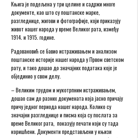
Књига је подељена у три целине и садржи многе
документе, као што су поштанске марке,
разгледнице, жигови и фотографије, који приказују
живот нашег народа у време Великог рата, између
1914. и 1915. године.
Радовановић се бавио истраживањем и анализом
поштанске историје нашег народа у Првом светском
рату, и тако дошао до значајних података које је
објединио у свом делу.
– Великим трудом и мукотрпним истраживањем,
дошао сам до разних докумената која јасно причају
причу једног периода нашег народа. Колико су
значајни разгледнице и писма која су послата за
време Великог рата, показују печати који су тада
коришћени. Документи представљени у књизи