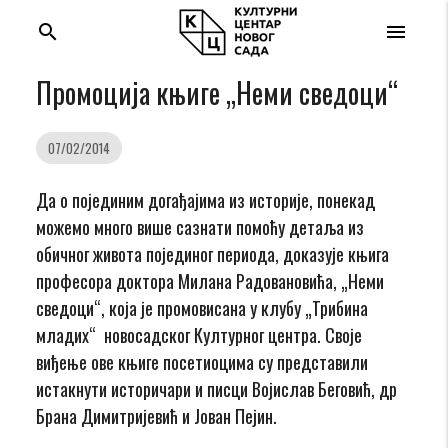
search
menu
Промоција књиге „Неми сведоци“
07/02/2014
Да о појединим догађајима из историје, понекад
можемо много више сазнати помоћу детаља из
обичног живота појединог периода, доказује књига
професора доктора Милана Радовановића, „Неми
сведоци“, која је промовисана у клубу „Трибина
младих“ новосадског Културног центра. Своје
виђење ове књиге посетиоцима су представили
истакнути историчари и писци Војислав Беговић, др
Брана Димитријевић и Јован Пејин.