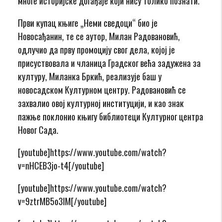
многе историјске догађаје који нису толико познати.
Први купац књиге „Неми сведоци“ био је
Новосађанин, те се аутор, Милан Радовановић,
одлучио да прву промоцију свог дела, којој је
присуствовала и чланица Градског већа задужена за
културу, Миланка Бркић, реализује баш у
новосадском Културном центру. Радовановић се
захвалио овој културној институцији, и као знак
пажње поклонио књигу библиотеци Културног центра
Новог Сада.
[youtube]https://www.youtube.com/watch?
v=nHCEB3jo-t4[/youtube]
[youtube]https://www.youtube.com/watch?
v=9ztrMB5o3IM[/youtube]