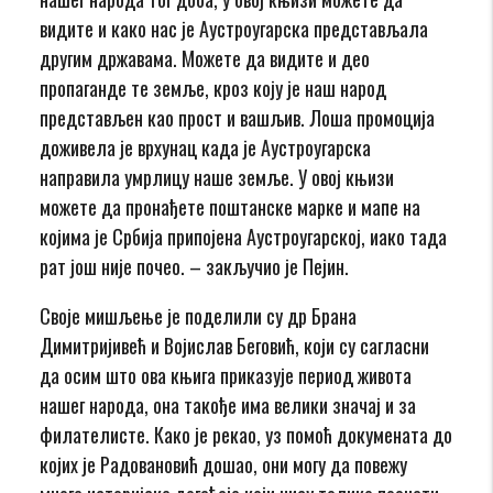
видите и како нас је Аустроугарска представљала
другим државама. Можете да видите и део
пропаганде те земље, кроз коју је наш народ
представљен као прост и вашљив. Лоша промоција
доживела је врхунац када је Аустроугарска
направила умрлицу наше земље. У овој књизи
можете да пронађете поштанске марке и мапе на
којима је Србија припојена Аустроугарској, иако тада
рат још није почео. – закључио је Пејин.
Своје мишљење је поделили су др Брана
Димитријивећ и Војислав Беговић, који су сагласни
да осим што ова књига приказује период живота
нашег народа, она такође има велики значај и за
филателисте. Како је рекао, уз помоћ докумената до
којих је Радовановић дошао, они могу да повежу