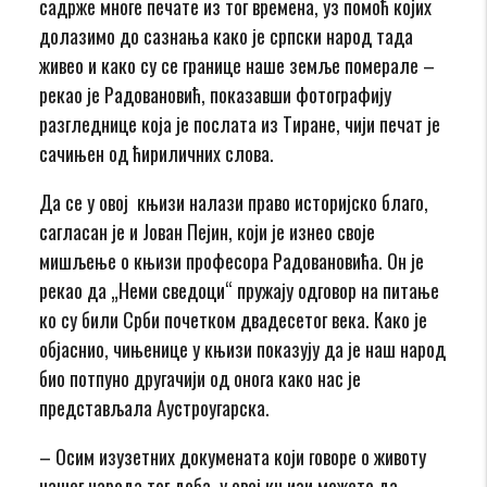
садрже многе печате из тог времена, уз помоћ којих
долазимо до сазнања како је српски народ тада
живео и како су се границе наше земље померале –
рекао је Радовановић, показавши фотографију
разгледнице која је послата из Тиране, чији печат је
сачињен од ћириличних слова.
Да се у овој књизи налази право историјско благо,
сагласан је и Јован Пејин, који је изнео своје
мишљење о књизи професора Радовановића. Он је
рекао да „Неми сведоци“ пружају одговор на питање
ко су били Срби почетком двадесетог века. Како је
објаснио, чињенице у књизи показују да је наш народ
био потпуно другачији од онога како нас је
представљала Аустроугарска.
– Осим изузетних докумената који говоре о животу
нашег народа тог доба, у овој књизи можете да