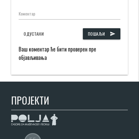
Коментар
ОДУСТАНИ
ПОШАЉИ
send
Ваш коментар ће бити проверен пре
објављивања
ПРОЈЕКТИ