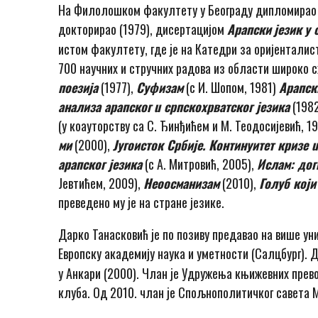
Ha Филолошком факултету у Београду дипломирао ор
докторирао (1979), дисертацијом
Арапски
језик
у 
истом факултету, где je на Катедри за оријенталис
700 научних и стручних радова из области широко с
поезија
(1977),
Суфизам
(с И. Шопом, 1981)
Арапск
анализа арап
ског
u
српскохрватског језика
(198
(у коауторству са С. Ђинђићем и М. Теодосијевић, 1
ми
(2000),
Југоисток Србије. Континуитет кризе
арапског језика
(с A. Митровић, 2005),
Ислам: до
Јевтићем, 2009),
Неоосманизам
(2010),
Голуб који
преведено му je на стране језике.
Дарко Танасковић je пo позиву предавао на више уни
Европску академију наука и уметности (Салцбург). Д
у Анкари (2000). Члан je Удружења књижевних прев
клуба. Од 2010. члан je Спољнополитичког савета 