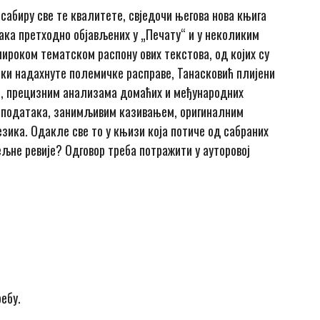
 сабиру све те квалитете, свједочи његова нова књига
ка претходно објављених у „Печату“ и у неколиким
ироком тематском распону ових текстова, од којих су
неки надахнуте полемичке расправе, Танасковић плијени
а, прецизним анализама домаћих и међународних
 података, занимљивим казивањем, оригиналним
зика. Одакле све то у књизи која потиче од сабраних
љне ревије? Одговор треба потражити у ауторовој
ребу.