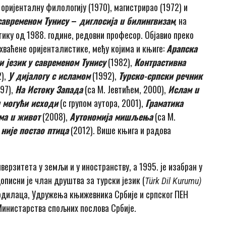
ијенталну филологију (1970), магистрирао (1972) и
савременом Тунису
–
диглосија
u
билингвизам
на
,
тику од 1988. године, редовни професор. Објавио преко
хваћене оријенталистике, међу којима и књиге:
Арапска
и језик
у савременом Тунису
(1982),
Контрастивна
2),
У дијалогу с исламом
(1992),
Турско-српски речник
997),
Ha
Истоку Запада
(са М. Јевтићем, 2000),
Ислам
u
u
могући исходи
(с групом аутора, 2001),
Граматика
гма
u
живот
(2008),
Аутономија мишљења
(са М.
 није постао птица
(2012). Више књига и радова
верзитета у земљи и у иностранству, a 1995. je изабран у
описни je члан друштва за турски језик (
T
ü
rk Dil Kurumu)
одилаца, Удружења књижевника Србије и српског ПЕН
Министарства спољних послова Србије.