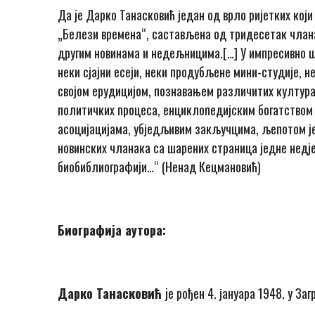
Да je Дарко Танасковић један од врло ријетких који
„Белези времена“, састављена од тридесетак члана
другим новинама и недељницима.[…] У импресивно ш
неки сјајни есеји, неки продубљене мини-студије, 
својом ерудицијом, познавањем различитих култур
политичких процеса, енциклопедијским богатством
асоцијацијама, убједљивим закључцима, љепотом је
новинских чланака са шарених страница једне недје
биобиблиографији…“ (Ненад Кецмановић)
Биографија аутора:
Дарко Танасковић
je рођен 4. јануара 1948. у Заг