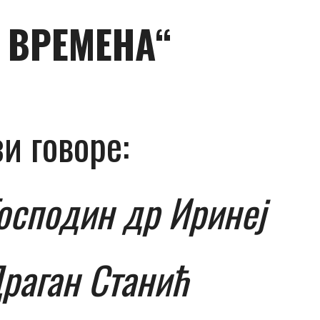
 ВРЕМЕНА“
и говоре:
Господин др Иринеј
Драган Станић