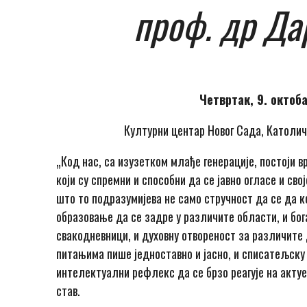
проф. др Да
Четвртак, 9. октоба
Културни центар Новог Сада, Католич
„Код нас, са изузетком млађе генерације, постоји 
који су спремни и способни да се јавно огласе и св
што то подразумијева не само стручност да се да 
образовање да се задре у различите области, и бог
свакодневници, и духовну отвореност за различите
питањима пише једноставно и јасно, и списатељску 
интелектуални рефлекс да се брзо реагује на актуе
став.