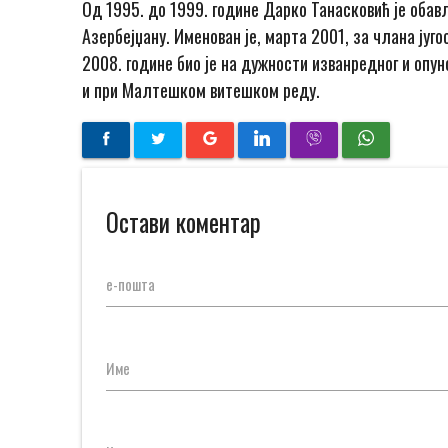
Од 1995. до 1999. године Дарко Танасковић je обав
Азербејџану. Именован je, марта 2001, за члана југ
2008. године био je на дужности изванредног и опу
и при Малтешком витешком реду.
Остави коментар
е-пошта
Име