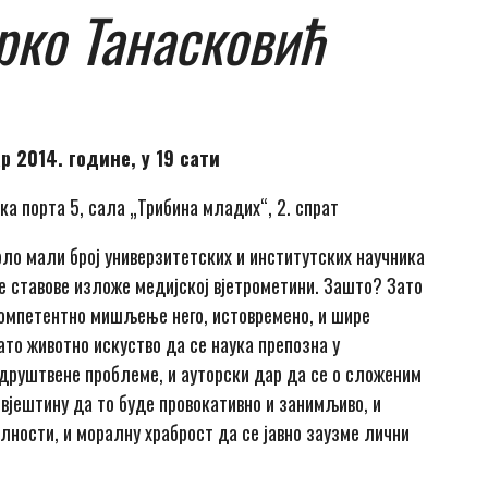
рко Танасковић
р 2014. године, у 19 сати
ка порта 5, сала „Трибина младих“, 2. спрат
врло мали број универзитетских и институтских научника
оје ставове изложе медијској вјетрометини. Зашто? Зато
компетентно мишљење него, истовремено, и шире
ато животно искуство да се наука препозна у
 друштвене проблеме, и ауторски дар да се о сложеним
вјештину да то буде провокативно и занимљиво, и
лности, и моралну храброст да се јавно заузме лични