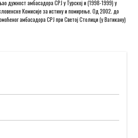
љао дужност амбасадора СРЈ у Турској и (1998-1999) у
ословенске Комисије за истину и помирење. Од 2002. до
номоћеног амбасадора СРЈ при Светој Столици (у Ватикану)