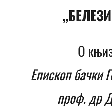
„БЕЛЕЗИ
О књиз
Епископ бачки 
проф. др 