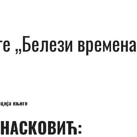
ге „Белези времена
ција књиге
АНАСКОВИЋ: