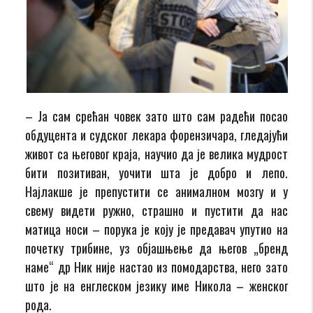
– Ја сам срећан човек зато што сам радећи посао
обдуцента и судског лекара форензичара, гледајући
живот са његовог краја, научио да је велика мудрост
бити позитиван, уочити шта је добро и лепо.
Најлакше је препустити се анималном мозгу и у
свему видети ружно, страшно и пустити да нас
матица носи – порука је коју је предавач упутио на
почетку трибине, уз објашњење да његов „бренд
наме“ др Ник није настао из помодарства, него зато
што је на енглеском језику име Никола – женског
рода.