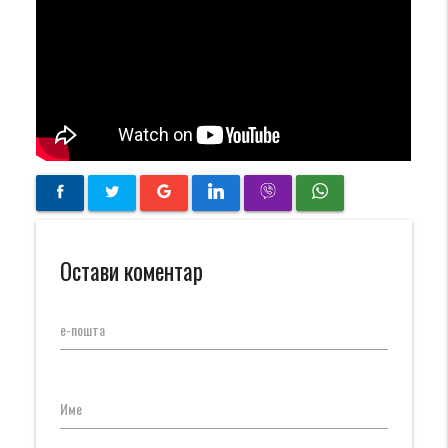
Остави коментар
е-пошта
Име