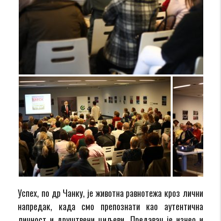
Успех, по др Чанку, је животна равнотежа кроз лични
напредак, када смо препознати као аутентична
личност и друштвени циљеви. Предавач је изнео и