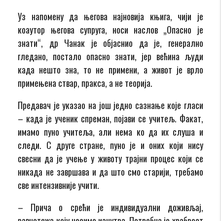
Уз напомену да његова најновија књига, чији је
коаутор његова супруга, носи наслов „Опасно је
знати“, др Чанак је објаснио да је, генерално
гледано, постало опасно знати, јер већина људи
када нешто зна, то не примени, а живот је врло
примењена ствар, пракса, а не теорија.
Предавач је указао на још једно сазнање које гласи
– када је ученик спреман, појави се учитељ. Факат,
имамо пуно учитеља, али нема ко да их слуша и
следи. С друге стране, пуно је и оних који нису
свесни да је учење у животу трајни процес који се
никада не завршава и да што смо старији, требамо
све интензивније учити.
– Прича о срећи је индивидуални доживљај,
равнотежа коју носимо изнутра. Потребна је храброст