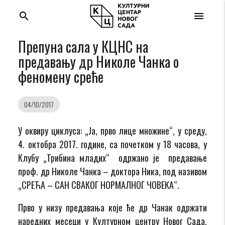
search
menu
Препуна сала у КЦНС на
предавању др Николе Чанка о
феномену среће
04/10/2017
У оквиру циклуса: „Ја, прво лице множине“, у среду,
4. октобра 2017. године, са почетком у 18 часова, у
Клубу „Трибина младих“ одржано je предавање
проф. др Николе Чанка – доктора Ника, под називом
„СРЕЋА – САН СВАКОГ НОРМАЛНОГ ЧОВЕКА“.
Прво у низу предавања које ће др Чанак одржати
наредних месеци у Културном центру Новог Сада,