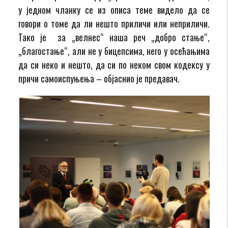
у једном чланку се из описа теме видело да се
говори о томе да ли нешто приличи или неприличи.
Тако је за „велнес“ наша реч „добро стање“,
„благостање“, али не у бицепсима, него у осећањима
да си неко и нешто, да си по неком свом кодексу у
причи самоиспуњења – објаснио је предавач.