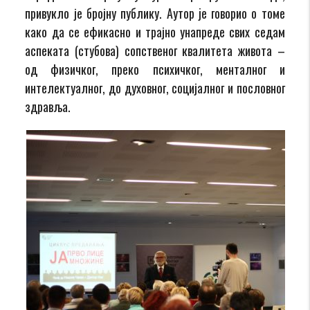
привукло је бројну публику. Аутор jе говориo o томе
како да се ефикасно и трајно унапреде свих седам
аспеката (стубова) сопственог квалитета живота –
од физичког, преко психичког, менталног и
интелектуалног, до духовног, социјалног и пословног
здравља.