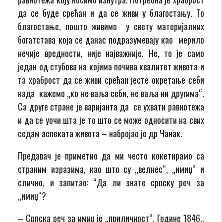
да се буде срећан и да се живи у благостању. То
благостање, пошто живимо у свету материјалних
богатстава која се данас подразумевају као мерило
нечије вредности, није најважније. Не, то је само
један од стубова на којима почива квалитет живота и
та храброст да се живи срећан јесте окретање себи
када кажемо „ко не ваља себи, не ваља ни другима“.
Са друге стране је варијанта да се ухвати равнотежа
и да се уочи шта је то што се може односити на свих
седам аспеката живота – набројао је др Чанак.
Предавач је приметио да ми често кокетирамо са
страним изразима, као што су „велнес“, „имиџ“ и
слично, и запитао: “Да ли знате српску реч за
„имиџ“?
– Српска реч за имиџ је „приличност“. Године 1846.,