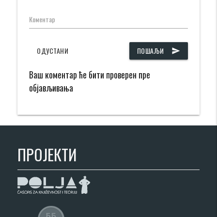
Коментар
ОДУСТАНИ
ПОШАЉИ
send
Ваш коментар ће бити проверен пре
објављивања
ПРОЈЕКТИ