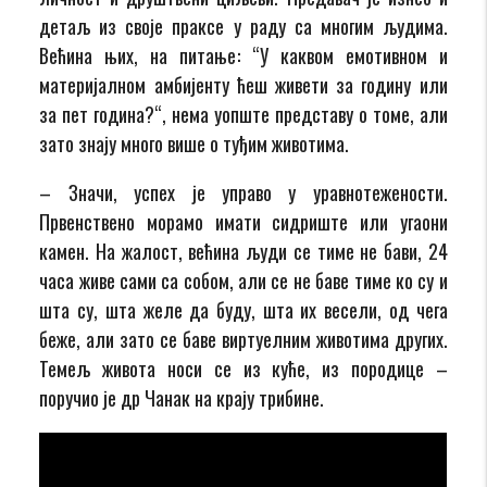
детаљ из своје праксе у раду са многим људима.
Већина њих, на питање
: “У каквом емотивном и
материјалном амбијенту ћеш живети за годину или
за пет година?“, нема уопште представу о томе, али
зато знају много више о туђим животима.
– Значи, успех је управо у уравнотежености.
Првенствено морамо имати сидриште или угаони
камен. На жалост, већина људи се тиме не бави, 24
часа живе сами са собом, али се не баве тиме ко су и
шта су, шта желе да буду, шта их весели, од чега
беже, али зато се баве виртуелним животима других.
Темељ живота носи се из куће, из породице –
поручио је др Чанак на крају трибине.