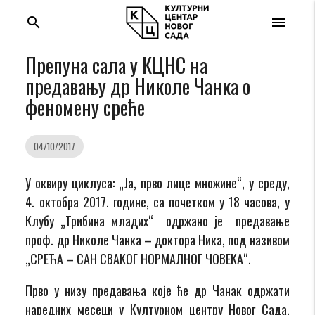
search
menu
Препуна сала у КЦНС на
предавању др Николе Чанка о
феномену среће
04/10/2017
У оквиру циклуса: „Ја, прво лице множине“, у среду,
4. октобра 2017. године, са почетком у 18 часова, у
Клубу „Трибина младих“ одржано je предавање
проф. др Николе Чанка – доктора Ника, под називом
„СРЕЋА – САН СВАКОГ НОРМАЛНОГ ЧОВЕКА“.
Прво у низу предавања које ће др Чанак одржати
наредних месеци у Културном центру Новог Сада,