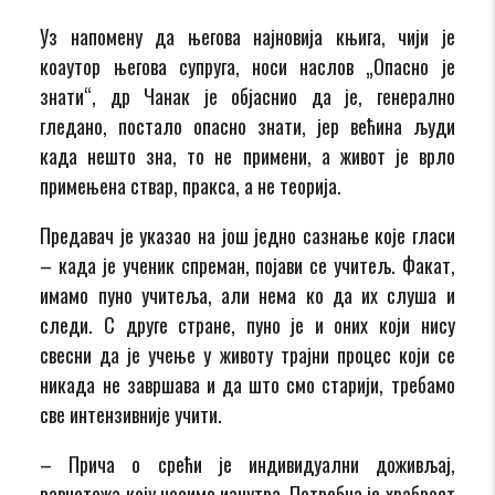
Уз напомену да његова најновија књига, чији је
коаутор његова супруга, носи наслов „Опасно је
знати“, др Чанак је објаснио да је, генерално
гледано, постало опасно знати, јер већина људи
када нешто зна, то не примени, а живот је врло
примењена ствар, пракса, а не теорија.
Предавач је указао на још једно сазнање које гласи
– када је ученик спреман, појави се учитељ. Факат,
имамо пуно учитеља, али нема ко да их слуша и
следи. С друге стране, пуно је и оних који нису
свесни да је учење у животу трајни процес који се
никада не завршава и да што смо старији, требамо
све интензивније учити.
– Прича о срећи је индивидуални доживљај,
равнотежа коју носимо изнутра. Потребна је храброст