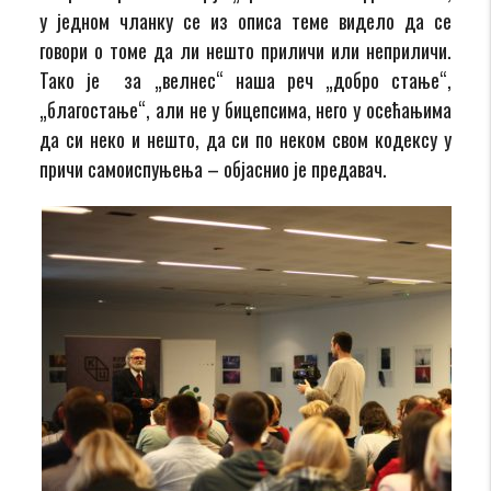
у једном чланку се из описа теме видело да се
говори о томе да ли нешто приличи или неприличи.
Тако је за „велнес“ наша реч „добро стање“,
„благостање“, али не у бицепсима, него у осећањима
да си неко и нешто, да си по неком свом кодексу у
причи самоиспуњења – објаснио је предавач.