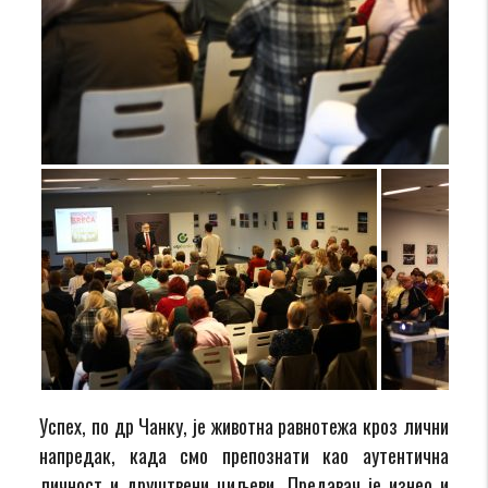
Успех, по др Чанку, је животна равнотежа кроз лични
напредак, када смо препознати као аутентична
личност и друштвени циљеви. Предавач је изнео и