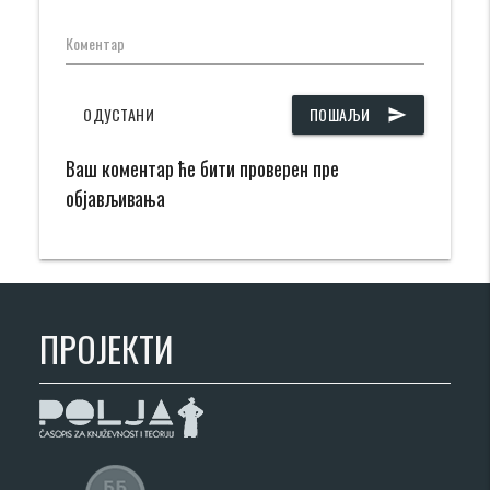
Коментар
ОДУСТАНИ
ПОШАЉИ
send
Ваш коментар ће бити проверен пре
објављивања
ПРОЈЕКТИ