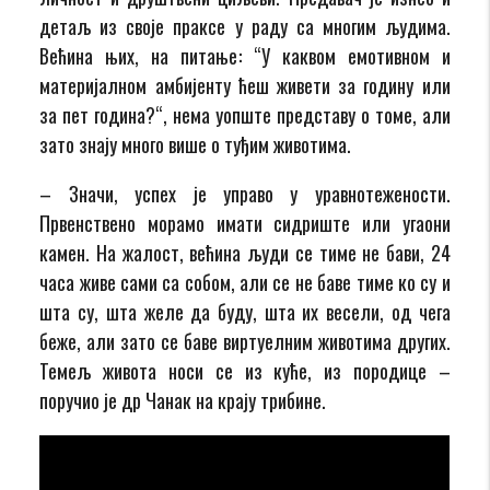
детаљ из своје праксе у раду са многим људима.
Већина њих, на питање
: “У каквом емотивном и
материјалном амбијенту ћеш живети за годину или
за пет година?“, нема уопште представу о томе, али
зато знају много више о туђим животима.
– Значи, успех је управо у уравнотежености.
Првенствено морамо имати сидриште или угаони
камен. На жалост, већина људи се тиме не бави, 24
часа живе сами са собом, али се не баве тиме ко су и
шта су, шта желе да буду, шта их весели, од чега
беже, али зато се баве виртуелним животима других.
Темељ живота носи се из куће, из породице –
поручио је др Чанак на крају трибине.