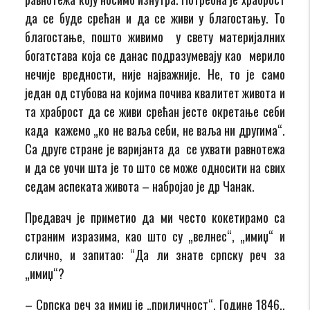
да се буде срећан и да се живи у благостању. То
благостање, пошто живимо у свету материјалних
богатстава која се данас подразумевају као мерило
нечије вредности, није најважније. Не, то је само
један од стубова на којима почива квалитет живота и
та храброст да се живи срећан јесте окретање себи
када кажемо „ко не ваља себи, не ваља ни другима“.
Са друге стране је варијанта да се ухвати равнотежа
и да се уочи шта је то што се може односити на свих
седам аспеката живота – набројао је др Чанак.
Предавач је приметио да ми често кокетирамо са
страним изразима, као што су „велнес“, „имиџ“ и
слично, и запитао: “Да ли знате српску реч за
„имиџ“?
– Српска реч за имиџ је „приличност“. Године 1846.,