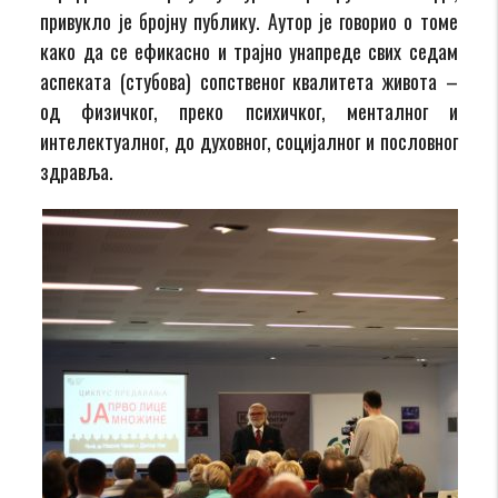
привукло је бројну публику. Аутор jе говориo o томе
како да се ефикасно и трајно унапреде свих седам
аспеката (стубова) сопственог квалитета живота –
од физичког, преко психичког, менталног и
интелектуалног, до духовног, социјалног и пословног
здравља.