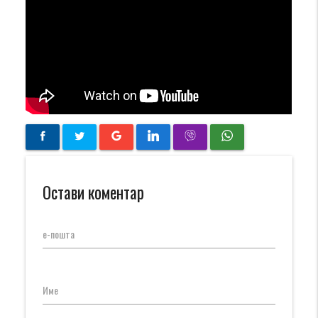
Остави коментар
е-пошта
Име