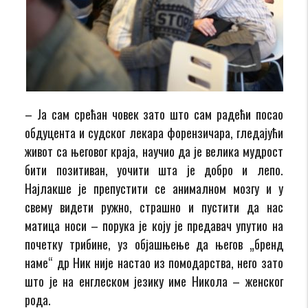
– Ја сам срећан човек зато што сам радећи посао
обдуцента и судског лекара форензичара, гледајући
живот са његовог краја, научио да је велика мудрост
бити позитиван, уочити шта је добро и лепо.
Најлакше је препустити се анималном мозгу и у
свему видети ружно, страшно и пустити да нас
матица носи – порука је коју је предавач упутио на
почетку трибине, уз објашњење да његов „бренд
наме“ др Ник није настао из помодарства, него зато
што је на енглеском језику име Никола – женског
рода.