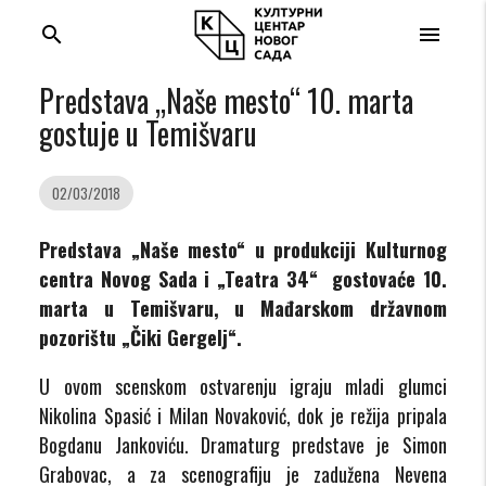
search
menu
Predstava „Naše mesto“ 10. marta
gostuje u Temišvaru
02/03/2018
Predstava „Naše mesto“ u produkciji Kulturnog
centra Novog Sada i „Teatra 34“ gostovaće 10.
marta u Temišvaru, u Mađarskom državnom
pozorištu „Čiki Gergelj“.
U ovom scenskom ostvarenju igraju mladi glumci
Nikolina Spasić i Milan Novaković, dok je režija pripala
Bogdanu Jankoviću. Dramaturg predstave je Simon
Grabovac, a za scenografiju je zadužena Nevena