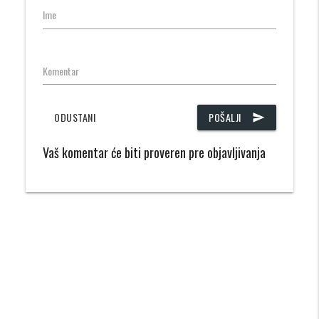
Ime
Komentar
ODUSTANI
POŠALJI
send
Vaš komentar će biti proveren pre objavljivanja