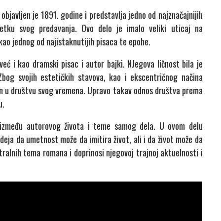
 objavljen je 1891. godine i predstavlja jedno od najznačajnijih
očetku svog predavanja. Ovo delo je imalo veliki uticaj na
 kao jednog od najistaknutijih pisaca te epohe.
eć i kao dramski pisac i autor bajki. NJegova ličnost bila je
Zbog svojih estetičkih stavova, kao i ekscentričnog načina
nim u društvu svog vremena. Upravo takav odnos društva prema
u.
između autorovog života i teme samog dela. U ovom delu
deja da umetnost može da imitira život, ali i da život može da
ralnih tema romana i doprinosi njegovoj trajnoj aktuelnosti i