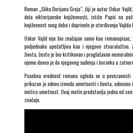
Roman „Slika Dorijana Greja“, čiji je autor Oskar Vajld,
dela viktorijanske književnosti, ističe Papić na p
književnost svog doba i doprinelo je utvrđivanju Vajlda
Oskar Vajld nije bio značajan samo kao romanopisac, v
podjednako upečatljiva kao i njegovo stvaralaštvo. 
života, često je bio kritikovan i proglašavan nemoral
njemu doveo je do njegovog suđenja i boravka u zatvor
Posebna vrednost romana ogleda se u povezanosti 
prikazan je odnos između umetnosti i života, odnosno i
imitira umetnost. Ovaj motiv predstavlja jednu od cent
značaju.