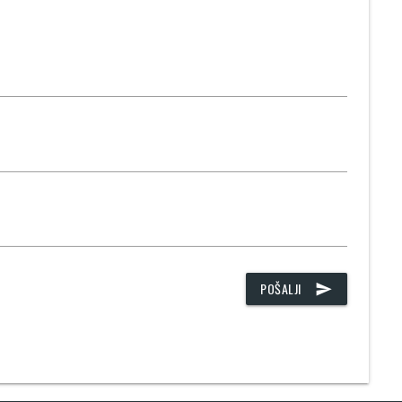
POŠALJI
send