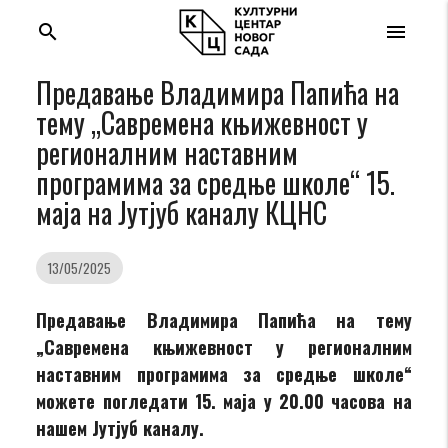
search
menu
Предавање Владимира Папића на
тему „Савремена књижевност у
регионалним наставним
програмима за средње школе“ 15.
маја на Јутјуб каналу КЦНС
13/05/2025
Предавање Владимира Папића на тему
„Савремена књижевност у регионалним
наставним програмима за средње школе“
можете погледати 15. маја у 20.00 часова на
нашем Јутјуб каналу.