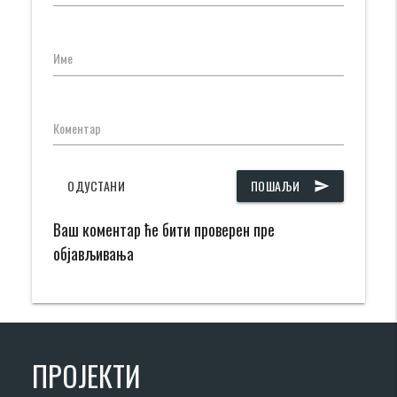
Име
Коментар
ОДУСТАНИ
ПОШАЉИ
send
Ваш коментар ће бити проверен пре
објављивања
ПРОЈЕКТИ