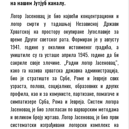
на нашем Јутјуб каналу.
Логор Јасеновац је био највећи концентрациони и
логор смрти у тадашњој Независној Држави
Хрватској на простору окупиране Југославије за
време Другог светског рата. Формиран је у августу
1941. године у околини истоименог градића, а
уништиле су га усташе априла 1945. године да би
сакриле своје злочине. „Радни логор Јасеновац“,
како га назива хрватска државна администрација,
био је стратиште за Србе, Роме и Јевреје свих
узраста, полова, социјалних, образовних и других
профила, као и за комунисте, партизане, помагаче и
симпатизере Срба, Рома и Јевреја. Систем логора
Јасеновац је био злогласан по варварским методама
и великом броју жртава. Логор Јасеновац је био први
систематски изграђивани логорски комплекс на