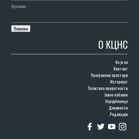
Презиме
О КЦНС
Ко је ко
Контакт
Програмски простори
Историјат
Политика приватности
Јавне набавке
Наруџбенице
Документи
Редакције