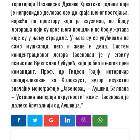
територији Независне Државе Хрватске, једини који
је непрекидно деловао све до краја њеног постојања,
највећи по простору који је заузимао, по броју
логораша који су кроз њега прошли и по броју жртава
које су у њему страдале. У њега су се упућивали не
само мушкарци, него и жене и деца. Систем
концентрационог логора Јасеновац је у егзилу
осмислио Вјекослав Лубурић, који је био и његов први
командант. Проф. др Гидеон Грајф, историчар
специјализован за Холокауст, аутор изузетно
значајне монографије „Јасеновац – Аушвиц Балкана
– Усташка империја окрутности“ каже: „Јасеновац је
далеко бруталнији од Аушвица.”