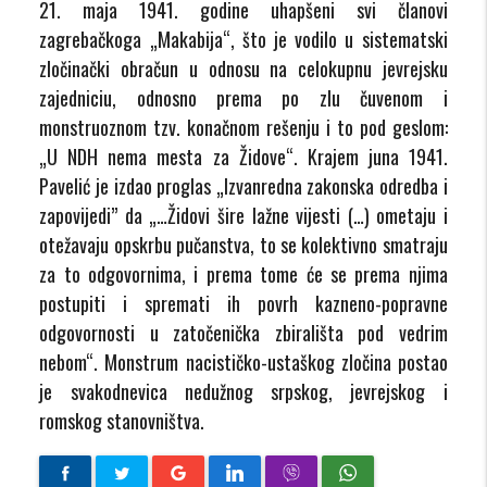
21. maja 1941. godine uhapšeni svi članovi
zagrebačkoga „Makabija“, što je vodilo u sistematski
zločinački obračun u odnosu na celokupnu jevrejsku
zajedniciu, odnosno prema po zlu čuvenom i
monstruoznom tzv. konačnom rešenju i to pod geslom:
„U NDH nema mesta za Židove“. Krajem juna 1941.
Pavelić je izdao proglas „Izvanredna zakonska odredba i
zapovijedi” da „…Židovi šire lažne vijesti (…) ometaju i
otežavaju opskrbu pučanstva, to se kolektivno smatraju
za to odgovornima, i prema tome će se prema njima
postupiti i spremati ih povrh kazneno-popravne
odgovornosti u zatočenička zbirališta pod vedrim
nebom“. Monstrum nacističko-ustaškog zločina postao
je svakodnevica nedužnog srpskog, jevrejskog i
romskog stanovništva.