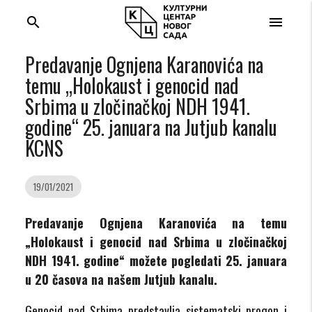
search
menu
Predavanje Ognjena Karanovića na
temu „Holokaust i genocid nad
Srbima u zločinačkoj NDH 1941.
godine“ 25. januara na Jutjub kanalu
KCNS
19/01/2021
Predavanje Ognjena Karanovića na temu
„Holokaust i genocid nad Srbima u zločinačkoj
NDH 1941. godine
“ možete pogledati 25. januara
u 20 časova na našem Jutjub kanalu.
Genocid nad Srbima predstavlja sistematski progon i