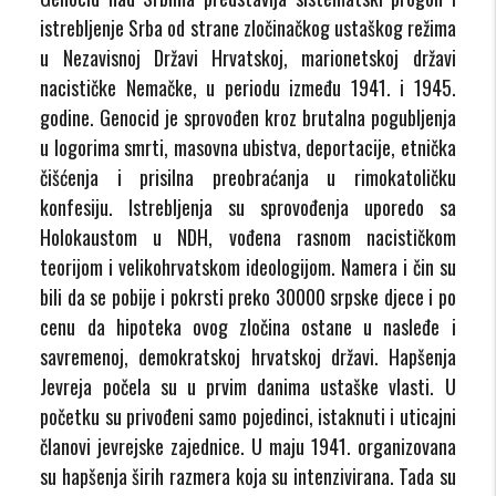
istrebljenje Srba od strane zločinačkog ustaškog režima
u Nezavisnoj Državi Hrvatskoj, marionetskoj državi
nacističke Nemačke, u periodu između 1941. i 1945.
godine. Genocid je sprovođen kroz brutalna pogubljenja
u logorima smrti, masovna ubistva, deportacije, etnička
čišćenja i prisilna preobraćanja u rimokatoličku
konfesiju. Istrebljenja su sprovođenja uporedo sa
Holokaustom u NDH, vođena rasnom nacističkom
teorijom i velikohrvatskom ideologijom. Namera i čin su
bili da se pobije i pokrsti preko 30000 srpske djece i po
cenu da hipoteka ovog zločina ostane u nasleđe i
savremenoj, demokratskoj hrvatskoj državi. Hapšenja
Jevreja počela su u prvim danima ustaške vlasti. U
početku su privođeni samo pojedinci, istaknuti i uticajni
članovi jevrejske zajednice. U maju 1941. organizovana
su hapšenja širih razmera koja su intenzivirana. Tada su