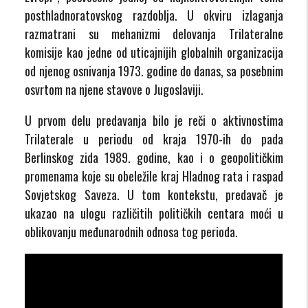
posthladnoratovskog razdoblja. U okviru izlaganja
razmatrani su mehanizmi delovanja Trilateralne
komisije kao jedne od uticajnijih globalnih organizacija
od njenog osnivanja 1973. godine do danas, sa posebnim
osvrtom na njene stavove o Jugoslaviji.
U prvom delu predavanja bilo je reči o aktivnostima
Trilaterale u periodu od kraja 1970-ih do pada
Berlinskog zida 1989. godine, kao i o geopolitičkim
promenama koje su obeležile kraj Hladnog rata i raspad
Sovjetskog Saveza. U tom kontekstu, predavač je
ukazao na ulogu različitih političkih centara moći u
oblikovanju međunarodnih odnosa tog perioda.