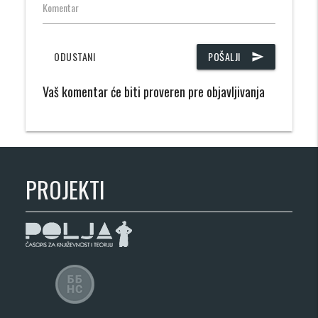
Komentar
ODUSTANI
POŠALJI
send
Vaš komentar će biti proveren pre objavljivanja
PROJEKTI