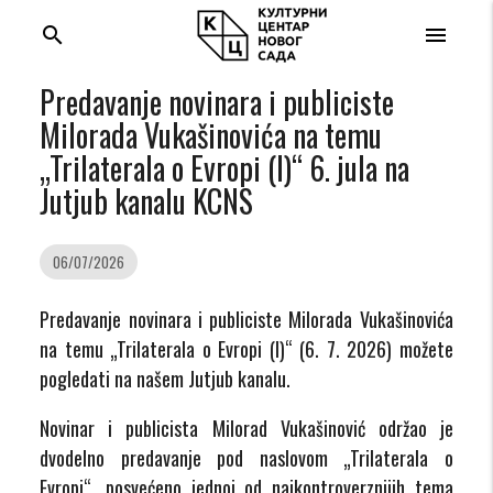
search
menu
Predavanje novinara i publiciste
Milorada Vukašinovića na temu
„Trilaterala o Evropi (I)“ 6. jula na
Jutjub kanalu KCNS
06/07/2026
Predavanje novinara i publiciste Milorada Vukašinovića
na temu „Trilaterala o Evropi (I)“ (6. 7. 2026) možete
pogledati na našem Jutjub kanalu.
Novinar i publicista Milorad Vukašinović održao je
dvodelno predavanje pod naslovom „Trilaterala o
Evropi“, posvećeno jednoj od najkontroverznijih tema