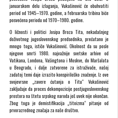
januarskom delu izlaganja, Vukašinović će obuhvatiti
period od 1945–1970. godine, a februarska tribina biće
posvećena periodu od 1970–1980. godine.
O ličnosti i politici Josipa Broza Tita, nekadašnjeg
doživotnog jugoslovenskog predsednika, prećutano je
mnogo toga, ističe Vukašinović. Okolnost da su posle
njegove smrti 1980. najvažnije svetske arhive od
Vatikana, Londona, Vašingtona i Moskve, do Maršalata
u Beogradu, i dalje zatvorene za istraživače, našoj
zadatoj temi daje izrazito konspiriloško značenje. Iz ove
svojevrsne „zavere ćutanja o Titu“ Vukašinović
zaključuje da proces dekompozicije postjugoslovenskog
prostora na štetu srpskog naroda još uvek nije okončan.
Zbog toga je demistifikacija „titoizma“ pitanje od
prvorazrednog značaja za naše društvo.