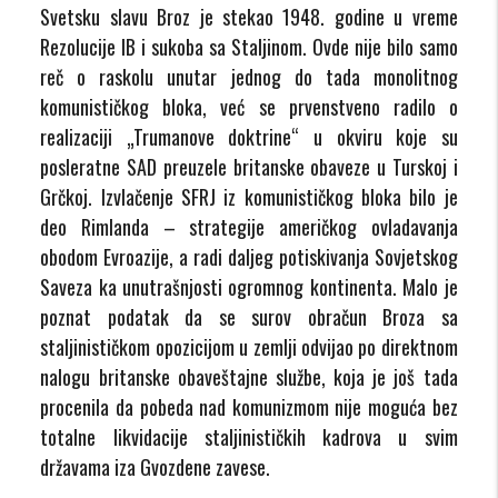
Svetsku slavu Broz je stekao 1948. godine u vreme
Rezolucije IB i sukoba sa Staljinom. Ovde nije bilo samo
reč o raskolu unutar jednog do tada monolitnog
komunističkog bloka, već se prvenstveno radilo o
realizaciji „Trumanove doktrine“ u okviru koje su
posleratne SAD preuzele britanske obaveze u Turskoj i
Grčkoj. Izvlačenje SFRJ iz komunističkog bloka bilo je
deo Rimlanda – strategije američkog ovladavanja
obodom Evroazije, a radi daljeg potiskivanja Sovjetskog
Saveza ka unutrašnjosti ogromnog kontinenta. Malo je
poznat podatak da se surov obračun Broza sa
staljinističkom opozicijom u zemlji odvijao po direktnom
nalogu britanske obaveštajne službe, koja je još tada
procenila da pobeda nad komunizmom nije moguća bez
totalne likvidacije staljinističkih kadrova u svim
državama iza Gvozdene zavese.