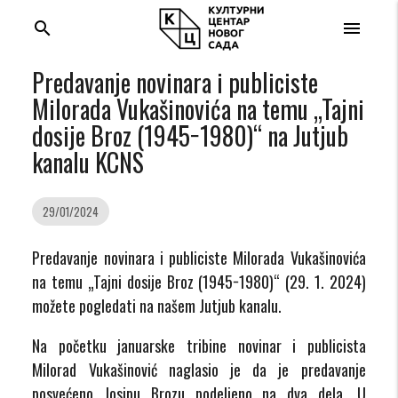
search
menu
Predavanje novinara i publiciste
Milorada Vukašinovića na temu „Tajni
dosije Broz (1945−1980)“ na Jutjub
kanalu KCNS
29/01/2024
Predavanje novinara i publiciste Milorada Vukašinovića
na temu „Tajni dosije Broz (1945−1980)“ (29. 1. 2024)
možete pogledati na našem Jutjub kanalu.
Na početku januarske tribine novinar i publicista
Milorad Vukašinović naglasio je da je predavanje
posvećeno Josipu Brozu podeljeno na dva dela. U