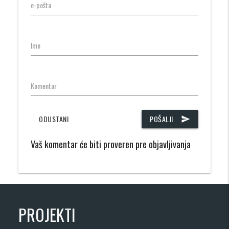
e-pošta
Ime
Komentar
ODUSTANI
POŠALJI
send
Vaš komentar će biti proveren pre objavljivanja
PROJEKTI