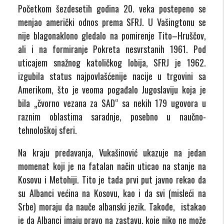
Početkom šezdesetih godina 20. veka postepeno se
menjao američki odnos prema SFRJ. U Vašingtonu se
nije blagonaklono gledalo na pomirenje Tito–Hruščov,
ali i na formiranje Pokreta nesvrstanih 1961. Pod
uticajem snažnog katoličkog lobija, SFRJ je 1962.
izgubila status najpovlašćenije nacije u trgovini sa
Amerikom, što je veoma pogađalo Jugoslaviju koja je
bila „čvorno vezana za SAD“ sa nekih 179 ugovora u
raznim oblastima saradnje, posebno u naučno-
tehnološkoj sferi.
Na kraju predavanja, Vukašinović ukazuje na jedan
momenat koji je na fatalan način uticao na stanje na
Kosovu i Metohiji. Tito je tada prvi put javno rekao da
su Albanci većina na Kosovu, kao i da svi (misleći na
Srbe) moraju da nauče albanski jezik. Takođe, istakao
je da Albanci imaju pravo na zastavu, koje niko ne može